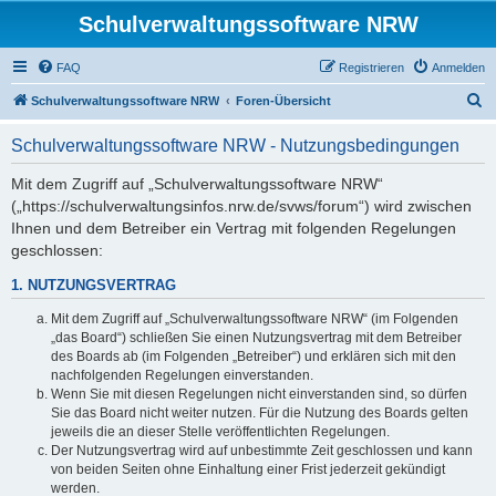
Schulverwaltungssoftware NRW
FAQ
Registrieren
Anmelden
S
Schulverwaltungssoftware NRW
Foren-Übersicht
u
Schulverwaltungssoftware NRW - Nutzungsbedingungen
c
h
Mit dem Zugriff auf „Schulverwaltungssoftware NRW“
(„https://schulverwaltungsinfos.nrw.de/svws/forum“) wird zwischen
e
Ihnen und dem Betreiber ein Vertrag mit folgenden Regelungen
geschlossen:
1. NUTZUNGSVERTRAG
Mit dem Zugriff auf „Schulverwaltungssoftware NRW“ (im Folgenden
„das Board“) schließen Sie einen Nutzungsvertrag mit dem Betreiber
des Boards ab (im Folgenden „Betreiber“) und erklären sich mit den
nachfolgenden Regelungen einverstanden.
Wenn Sie mit diesen Regelungen nicht einverstanden sind, so dürfen
Sie das Board nicht weiter nutzen. Für die Nutzung des Boards gelten
jeweils die an dieser Stelle veröffentlichten Regelungen.
Der Nutzungsvertrag wird auf unbestimmte Zeit geschlossen und kann
von beiden Seiten ohne Einhaltung einer Frist jederzeit gekündigt
werden.