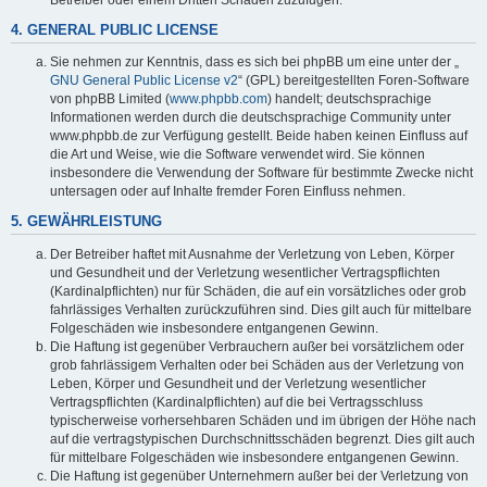
4. GENERAL PUBLIC LICENSE
Sie nehmen zur Kenntnis, dass es sich bei phpBB um eine unter der „
GNU General Public License v2
“ (GPL) bereitgestellten Foren-Software
von phpBB Limited (
www.phpbb.com
) handelt; deutschsprachige
Informationen werden durch die deutschsprachige Community unter
www.phpbb.de zur Verfügung gestellt. Beide haben keinen Einfluss auf
die Art und Weise, wie die Software verwendet wird. Sie können
insbesondere die Verwendung der Software für bestimmte Zwecke nicht
untersagen oder auf Inhalte fremder Foren Einfluss nehmen.
5. GEWÄHRLEISTUNG
Der Betreiber haftet mit Ausnahme der Verletzung von Leben, Körper
und Gesundheit und der Verletzung wesentlicher Vertragspflichten
(Kardinalpflichten) nur für Schäden, die auf ein vorsätzliches oder grob
fahrlässiges Verhalten zurückzuführen sind. Dies gilt auch für mittelbare
Folgeschäden wie insbesondere entgangenen Gewinn.
Die Haftung ist gegenüber Verbrauchern außer bei vorsätzlichem oder
grob fahrlässigem Verhalten oder bei Schäden aus der Verletzung von
Leben, Körper und Gesundheit und der Verletzung wesentlicher
Vertragspflichten (Kardinalpflichten) auf die bei Vertragsschluss
typischerweise vorhersehbaren Schäden und im übrigen der Höhe nach
auf die vertragstypischen Durchschnittsschäden begrenzt. Dies gilt auch
für mittelbare Folgeschäden wie insbesondere entgangenen Gewinn.
Die Haftung ist gegenüber Unternehmern außer bei der Verletzung von