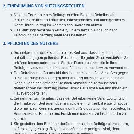
2. EINRÄUMUNG VON NUTZUNGSRECHTEN
Mit dem Erstellen eines Beitrags erteilen Sie dem Betreiber ein
einfaches, zeitlich und räumlich unbeschränktes und unentgeltliches
Recht, Ihren Beitrag im Rahmen des Boards zu nutzen.
Das Nutzungsrecht nach Punkt 2, Unterpunkt a bleibt auch nach
Kündigung des Nutzungsvertrages bestehen.
3. PFLICHTEN DES NUTZERS
Sie erklären mit der Erstellung eines Beitrags, dass er keine Inhalte
enthält, die gegen geltendes Recht oder die guten Sitten verstoßen. Sie
erklären insbesondere, dass Sie das Recht besitzen, die in Ihren
Beiträgen verwendeten Links und Bilder zu setzen bzw. zu verwenden.
Der Betreiber des Boards übt das Hausrecht aus. Bei Verstößen gegen
diese Nutzungsbedingungen oder anderer im Board veröffentlichten
Regeln kann der Betreiber Sie nach Abmahnung zeitweise oder
dauerhaft von der Nutzung dieses Boards ausschließen und Ihnen ein
Hausverbot erteilen.
Sie nehmen zur Kenntnis, dass der Betreiber keine Verantwortung für
die Inhalte von Beiträgen übernimmt, die er nicht selbst erstellt hat oder
die er nicht zur Kenntnis genommen hat. Sie gestatten dem Betreiber, Ihr
Benutzerkonto, Beiträge und Funktionen jederzeit zu löschen oder zu
sperren.
Sie gestatten dem Betreiber darüber hinaus, Ihre Beiträge abzuändern,
sofern sie gegen o. g. Regeln verstoßen oder geeignet sind, dem
Betreiber oder einem Dritten Schaden zuzufügen.