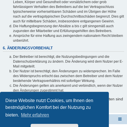
Leben, Körper und Gesundheit oder vorsätzlichem oder grob
fahrlässigem Verhalten des Betreibers auf die bei Vertragsschluss
typischerweise vorhersehbaren Schäden und im Übrigen der Höhe
nach auf die vertragstypischen Durchschnittsschäden begrenzt. Dies gilt
auch für mittelbare Schäden, insbesondere entgangenen Gewinn.
Die Haftungsbegrenzung der Absätze a bis c gilt sinngemäß auch
zugunsten der Mitarbeiter und Erfüllungsgehilfen des Betreibers.
Ansprüche für eine Haftung aus zwingendem nationalem Recht bleiben
unberührt.
6. ÄNDERUNGSVORBEHALT
Der Betreiber ist berechtigt, die Nutzungsbedingungen und die
Datenschutzerklärung zu ändern. Die Änderung wird dem Nutzer per E-
Mail mitgeteilt.
Der Nutzer ist berechtigt, den Änderungen zu widersprechen. Im Falle
des Widerspruchs erlischt das zwischen dem Betreiber und dem Nutzer
bestehende Vertragsverhältnis mit sofortiger Wirkung.
Die Änderungen gelten als anerkannt und verbindlich, wenn der Nutzer
den Änderungen zugestimmt hat.
Informationen über den Umgang mit Ihren persönlichen Daten sind
Diese Website nutzt Cookies, um Ihnen den
in der Datenschutzerklärung enthalten.
bestmöglichen Komfort bei der Nutzung zu
bieten.
Mehr erfahren
Schulverwaltungssoftware NRW
Foren-Übersicht