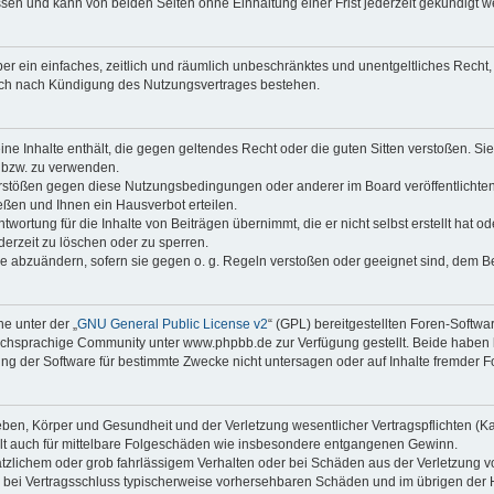
sen und kann von beiden Seiten ohne Einhaltung einer Frist jederzeit gekündigt w
iber ein einfaches, zeitlich und räumlich unbeschränktes und unentgeltliches Rech
auch nach Kündigung des Nutzungsvertrages bestehen.
keine Inhalte enthält, die gegen geltendes Recht oder die guten Sitten verstoßen. Si
n bzw. zu verwenden.
erstößen gegen diese Nutzungsbedingungen oder anderer im Board veröffentlicht
ßen und Ihnen ein Hausverbot erteilen.
wortung für die Inhalte von Beiträgen übernimmt, die er nicht selbst erstellt hat 
derzeit zu löschen oder zu sperren.
äge abzuändern, sofern sie gegen o. g. Regeln verstoßen oder geeignet sind, dem 
e unter der „
GNU General Public License v2
“ (GPL) bereitgestellten Foren-Softwa
chsprachige Community unter www.phpbb.de zur Verfügung gestellt. Beide haben ke
g der Software für bestimmte Zwecke nicht untersagen oder auf Inhalte fremder F
ben, Körper und Gesundheit und der Verletzung wesentlicher Vertragspflichten (Kard
gilt auch für mittelbare Folgeschäden wie insbesondere entgangenen Gewinn.
ätzlichem oder grob fahrlässigem Verhalten oder bei Schäden aus der Verletzung 
 die bei Vertragsschluss typischerweise vorhersehbaren Schäden und im übrigen de