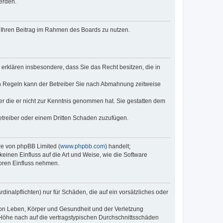
erden.
t, Ihren Beitrag im Rahmen des Boards zu nutzen.
e erklären insbesondere, dass Sie das Recht besitzen, die in
en Regeln kann der Betreiber Sie nach Abmahnung zeitweise
oder die er nicht zur Kenntnis genommen hat. Sie gestatten dem
Betreiber oder einem Dritten Schaden zuzufügen.
re von phpBB Limited (
www.phpbb.com
) handelt;
inen Einfluss auf die Art und Weise, wie die Software
oren Einfluss nehmen.
inalpflichten) nur für Schäden, die auf ein vorsätzliches oder
von Leben, Körper und Gesundheit und der Verletzung
r Höhe nach auf die vertragstypischen Durchschnittsschäden