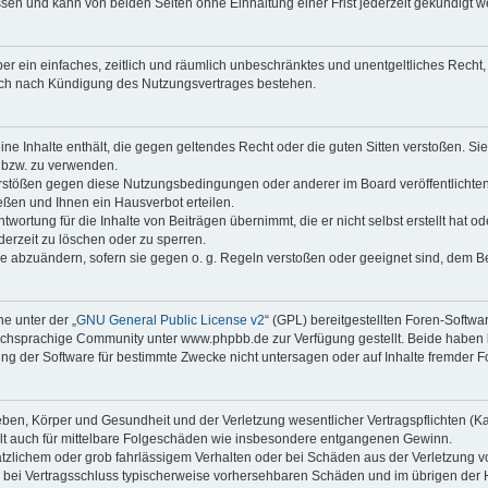
sen und kann von beiden Seiten ohne Einhaltung einer Frist jederzeit gekündigt w
iber ein einfaches, zeitlich und räumlich unbeschränktes und unentgeltliches Rech
auch nach Kündigung des Nutzungsvertrages bestehen.
keine Inhalte enthält, die gegen geltendes Recht oder die guten Sitten verstoßen. Si
n bzw. zu verwenden.
erstößen gegen diese Nutzungsbedingungen oder anderer im Board veröffentlicht
ßen und Ihnen ein Hausverbot erteilen.
wortung für die Inhalte von Beiträgen übernimmt, die er nicht selbst erstellt hat 
derzeit zu löschen oder zu sperren.
äge abzuändern, sofern sie gegen o. g. Regeln verstoßen oder geeignet sind, dem 
e unter der „
GNU General Public License v2
“ (GPL) bereitgestellten Foren-Softwa
chsprachige Community unter www.phpbb.de zur Verfügung gestellt. Beide haben ke
g der Software für bestimmte Zwecke nicht untersagen oder auf Inhalte fremder F
ben, Körper und Gesundheit und der Verletzung wesentlicher Vertragspflichten (Kard
gilt auch für mittelbare Folgeschäden wie insbesondere entgangenen Gewinn.
ätzlichem oder grob fahrlässigem Verhalten oder bei Schäden aus der Verletzung 
 die bei Vertragsschluss typischerweise vorhersehbaren Schäden und im übrigen de