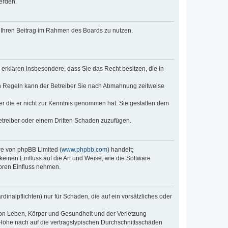
erden.
t, Ihren Beitrag im Rahmen des Boards zu nutzen.
e erklären insbesondere, dass Sie das Recht besitzen, die in
en Regeln kann der Betreiber Sie nach Abmahnung zeitweise
oder die er nicht zur Kenntnis genommen hat. Sie gestatten dem
Betreiber oder einem Dritten Schaden zuzufügen.
re von phpBB Limited (
www.phpbb.com
) handelt;
inen Einfluss auf die Art und Weise, wie die Software
oren Einfluss nehmen.
inalpflichten) nur für Schäden, die auf ein vorsätzliches oder
von Leben, Körper und Gesundheit und der Verletzung
r Höhe nach auf die vertragstypischen Durchschnittsschäden