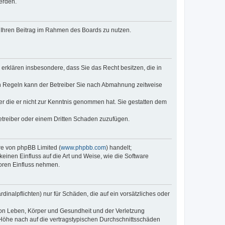
erden.
t, Ihren Beitrag im Rahmen des Boards zu nutzen.
e erklären insbesondere, dass Sie das Recht besitzen, die in
en Regeln kann der Betreiber Sie nach Abmahnung zeitweise
oder die er nicht zur Kenntnis genommen hat. Sie gestatten dem
Betreiber oder einem Dritten Schaden zuzufügen.
re von phpBB Limited (
www.phpbb.com
) handelt;
inen Einfluss auf die Art und Weise, wie die Software
oren Einfluss nehmen.
inalpflichten) nur für Schäden, die auf ein vorsätzliches oder
von Leben, Körper und Gesundheit und der Verletzung
r Höhe nach auf die vertragstypischen Durchschnittsschäden