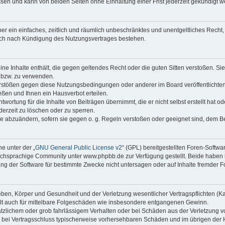
sen und kann von beiden Seiten ohne Einhaltung einer Frist jederzeit gekündigt w
iber ein einfaches, zeitlich und räumlich unbeschränktes und unentgeltliches Rech
auch nach Kündigung des Nutzungsvertrages bestehen.
keine Inhalte enthält, die gegen geltendes Recht oder die guten Sitten verstoßen. Si
n bzw. zu verwenden.
erstößen gegen diese Nutzungsbedingungen oder anderer im Board veröffentlicht
ßen und Ihnen ein Hausverbot erteilen.
wortung für die Inhalte von Beiträgen übernimmt, die er nicht selbst erstellt hat 
derzeit zu löschen oder zu sperren.
äge abzuändern, sofern sie gegen o. g. Regeln verstoßen oder geeignet sind, dem 
e unter der „
GNU General Public License v2
“ (GPL) bereitgestellten Foren-Softwa
chsprachige Community unter www.phpbb.de zur Verfügung gestellt. Beide haben ke
g der Software für bestimmte Zwecke nicht untersagen oder auf Inhalte fremder F
ben, Körper und Gesundheit und der Verletzung wesentlicher Vertragspflichten (Kard
gilt auch für mittelbare Folgeschäden wie insbesondere entgangenen Gewinn.
ätzlichem oder grob fahrlässigem Verhalten oder bei Schäden aus der Verletzung 
 die bei Vertragsschluss typischerweise vorhersehbaren Schäden und im übrigen de