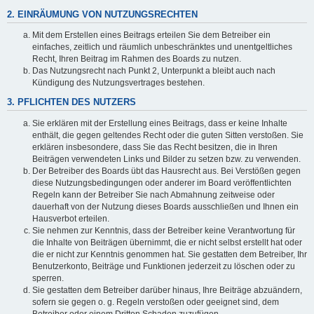
2. EINRÄUMUNG VON NUTZUNGSRECHTEN
Mit dem Erstellen eines Beitrags erteilen Sie dem Betreiber ein
einfaches, zeitlich und räumlich unbeschränktes und unentgeltliches
Recht, Ihren Beitrag im Rahmen des Boards zu nutzen.
Das Nutzungsrecht nach Punkt 2, Unterpunkt a bleibt auch nach
Kündigung des Nutzungsvertrages bestehen.
3. PFLICHTEN DES NUTZERS
Sie erklären mit der Erstellung eines Beitrags, dass er keine Inhalte
enthält, die gegen geltendes Recht oder die guten Sitten verstoßen. Sie
erklären insbesondere, dass Sie das Recht besitzen, die in Ihren
Beiträgen verwendeten Links und Bilder zu setzen bzw. zu verwenden.
Der Betreiber des Boards übt das Hausrecht aus. Bei Verstößen gegen
diese Nutzungsbedingungen oder anderer im Board veröffentlichten
Regeln kann der Betreiber Sie nach Abmahnung zeitweise oder
dauerhaft von der Nutzung dieses Boards ausschließen und Ihnen ein
Hausverbot erteilen.
Sie nehmen zur Kenntnis, dass der Betreiber keine Verantwortung für
die Inhalte von Beiträgen übernimmt, die er nicht selbst erstellt hat oder
die er nicht zur Kenntnis genommen hat. Sie gestatten dem Betreiber, Ihr
Benutzerkonto, Beiträge und Funktionen jederzeit zu löschen oder zu
sperren.
Sie gestatten dem Betreiber darüber hinaus, Ihre Beiträge abzuändern,
sofern sie gegen o. g. Regeln verstoßen oder geeignet sind, dem
Betreiber oder einem Dritten Schaden zuzufügen.