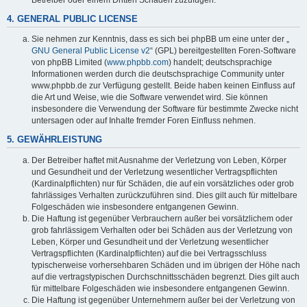
4. GENERAL PUBLIC LICENSE
Sie nehmen zur Kenntnis, dass es sich bei phpBB um eine unter der „
GNU General Public License v2
“ (GPL) bereitgestellten Foren-Software
von phpBB Limited (
www.phpbb.com
) handelt; deutschsprachige
Informationen werden durch die deutschsprachige Community unter
www.phpbb.de zur Verfügung gestellt. Beide haben keinen Einfluss auf
die Art und Weise, wie die Software verwendet wird. Sie können
insbesondere die Verwendung der Software für bestimmte Zwecke nicht
untersagen oder auf Inhalte fremder Foren Einfluss nehmen.
5. GEWÄHRLEISTUNG
Der Betreiber haftet mit Ausnahme der Verletzung von Leben, Körper
und Gesundheit und der Verletzung wesentlicher Vertragspflichten
(Kardinalpflichten) nur für Schäden, die auf ein vorsätzliches oder grob
fahrlässiges Verhalten zurückzuführen sind. Dies gilt auch für mittelbare
Folgeschäden wie insbesondere entgangenen Gewinn.
Die Haftung ist gegenüber Verbrauchern außer bei vorsätzlichem oder
grob fahrlässigem Verhalten oder bei Schäden aus der Verletzung von
Leben, Körper und Gesundheit und der Verletzung wesentlicher
Vertragspflichten (Kardinalpflichten) auf die bei Vertragsschluss
typischerweise vorhersehbaren Schäden und im übrigen der Höhe nach
auf die vertragstypischen Durchschnittsschäden begrenzt. Dies gilt auch
für mittelbare Folgeschäden wie insbesondere entgangenen Gewinn.
Die Haftung ist gegenüber Unternehmern außer bei der Verletzung von