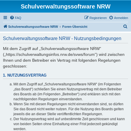
Schulverwaltungssoftware NRW
FAQ
Registrieren
Anmelden
S
Schulverwaltungssoftware NRW
Foren-Übersicht
u
Schulverwaltungssoftware NRW - Nutzungsbedingungen
c
h
Mit dem Zugriff auf „Schulverwaltungssoftware NRW“
(„https://schulverwaltungsinfos.nrw.de/svws/forum“) wird zwischen
e
Ihnen und dem Betreiber ein Vertrag mit folgenden Regelungen
geschlossen:
1. NUTZUNGSVERTRAG
Mit dem Zugriff auf „Schulverwaltungssoftware NRW“ (im Folgenden
„das Board“) schließen Sie einen Nutzungsvertrag mit dem Betreiber
des Boards ab (im Folgenden „Betreiber“) und erklären sich mit den
nachfolgenden Regelungen einverstanden.
Wenn Sie mit diesen Regelungen nicht einverstanden sind, so dürfen
Sie das Board nicht weiter nutzen. Für die Nutzung des Boards gelten
jeweils die an dieser Stelle veröffentlichten Regelungen.
Der Nutzungsvertrag wird auf unbestimmte Zeit geschlossen und kann
von beiden Seiten ohne Einhaltung einer Frist jederzeit gekündigt
werden.