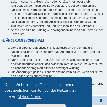
Leben, Körper und Gesundheit oder vorsätzlichem oder grob
fahrlässigem Verhalten des Betreibers auf die bei Vertragsschluss
typischerweise vorhersehbaren Schäden und im Übrigen der Höhe
nach auf die vertragstypischen Durchschnittsschäden begrenzt. Dies gilt
auch für mittelbare Schäden, insbesondere entgangenen Gewinn.
Die Haftungsbegrenzung der Absätze a bis c gilt sinngemäß auch
zugunsten der Mitarbeiter und Erfüllungsgehilfen des Betreibers.
Ansprüche für eine Haftung aus zwingendem nationalem Recht bleiben
unberührt.
6. ÄNDERUNGSVORBEHALT
Der Betreiber ist berechtigt, die Nutzungsbedingungen und die
Datenschutzerklärung zu ändern. Die Änderung wird dem Nutzer per E-
Mail mitgeteilt.
Der Nutzer ist berechtigt, den Änderungen zu widersprechen. Im Falle
des Widerspruchs erlischt das zwischen dem Betreiber und dem Nutzer
bestehende Vertragsverhältnis mit sofortiger Wirkung.
Die Änderungen gelten als anerkannt und verbindlich, wenn der Nutzer
den Änderungen zugestimmt hat.
Informationen über den Umgang mit Ihren persönlichen Daten sind
Diese Website nutzt Cookies, um Ihnen den
in der Datenschutzerklärung enthalten.
bestmöglichen Komfort bei der Nutzung zu
bieten.
Mehr erfahren
Schulverwaltungssoftware NRW
Foren-Übersicht