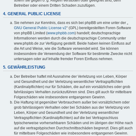
sofern sie gegen o. g. Regeln verstoßen oder geeignet sind, dem
Betreiber oder einem Dritten Schaden zuzufügen.
4. GENERAL PUBLIC LICENSE
Sie nehmen zur Kenntnis, dass es sich bei phpBB um eine unter der „
GNU General Public License v2
“ (GPL) bereitgestellten Foren-Software
von phpBB Limited (
www.phpbb.com
) handelt; deutschsprachige
Informationen werden durch die deutschsprachige Community unter
www.phpbb.de zur Verfügung gestellt. Beide haben keinen Einfluss auf
die Art und Weise, wie die Software verwendet wird. Sie können
insbesondere die Verwendung der Software für bestimmte Zwecke nicht
untersagen oder auf Inhalte fremder Foren Einfluss nehmen.
5. GEWÄHRLEISTUNG
Der Betreiber haftet mit Ausnahme der Verletzung von Leben, Körper
und Gesundheit und der Verletzung wesentlicher Vertragspflichten
(Kardinalpflichten) nur für Schäden, die auf ein vorsätzliches oder grob
fahrlässiges Verhalten zurückzuführen sind. Dies gilt auch für mittelbare
Folgeschäden wie insbesondere entgangenen Gewinn.
Die Haftung ist gegenüber Verbrauchern außer bei vorsätzlichem oder
grob fahrlässigem Verhalten oder bei Schäden aus der Verletzung von
Leben, Körper und Gesundheit und der Verletzung wesentlicher
Vertragspflichten (Kardinalpflichten) auf die bei Vertragsschluss
typischerweise vorhersehbaren Schäden und im übrigen der Höhe nach
auf die vertragstypischen Durchschnittsschäden begrenzt. Dies gilt auch
für mittelbare Folgeschäden wie insbesondere entgangenen Gewinn.