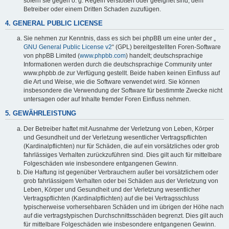
sofern sie gegen o. g. Regeln verstoßen oder geeignet sind, dem
Betreiber oder einem Dritten Schaden zuzufügen.
4. GENERAL PUBLIC LICENSE
Sie nehmen zur Kenntnis, dass es sich bei phpBB um eine unter der „
GNU General Public License v2
“ (GPL) bereitgestellten Foren-Software
von phpBB Limited (
www.phpbb.com
) handelt; deutschsprachige
Informationen werden durch die deutschsprachige Community unter
www.phpbb.de zur Verfügung gestellt. Beide haben keinen Einfluss auf
die Art und Weise, wie die Software verwendet wird. Sie können
insbesondere die Verwendung der Software für bestimmte Zwecke nicht
untersagen oder auf Inhalte fremder Foren Einfluss nehmen.
5. GEWÄHRLEISTUNG
Der Betreiber haftet mit Ausnahme der Verletzung von Leben, Körper
und Gesundheit und der Verletzung wesentlicher Vertragspflichten
(Kardinalpflichten) nur für Schäden, die auf ein vorsätzliches oder grob
fahrlässiges Verhalten zurückzuführen sind. Dies gilt auch für mittelbare
Folgeschäden wie insbesondere entgangenen Gewinn.
Die Haftung ist gegenüber Verbrauchern außer bei vorsätzlichem oder
grob fahrlässigem Verhalten oder bei Schäden aus der Verletzung von
Leben, Körper und Gesundheit und der Verletzung wesentlicher
Vertragspflichten (Kardinalpflichten) auf die bei Vertragsschluss
typischerweise vorhersehbaren Schäden und im übrigen der Höhe nach
auf die vertragstypischen Durchschnittsschäden begrenzt. Dies gilt auch
für mittelbare Folgeschäden wie insbesondere entgangenen Gewinn.