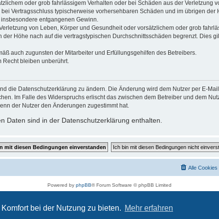
ätzlichem oder grob fahrlässigem Verhalten oder bei Schäden aus der Verletzung 
 die bei Vertragsschluss typischerweise vorhersehbaren Schäden und im übrigen de
wie insbesondere entgangenen Gewinn.
erletzung von Leben, Körper und Gesundheit oder vorsätzlichem oder grob fahrläs
der Höhe nach auf die vertragstypischen Durchschnittsschäden begrenzt. Dies gi
mäß auch zugunsten der Mitarbeiter und Erfüllungsgehilfen des Betreibers.
 Recht bleiben unberührt.
und die Datenschutzerklärung zu ändern. Die Änderung wird dem Nutzer per E-Mail m
chen. Im Falle des Widerspruchs erlischt das zwischen dem Betreiber und dem Nutze
wenn der Nutzer den Änderungen zugestimmt hat.
n Daten sind in der Datenschutzerklärung enthalten.
Alle Cookies
Powered by
phpBB
® Forum Software © phpBB Limited
Deutsche Übersetzung durch
phpBB.de
Datenschutz
|
Nutzungsbedingungen
Komfort bei der Nutzung zu bieten.
Mehr erfahren