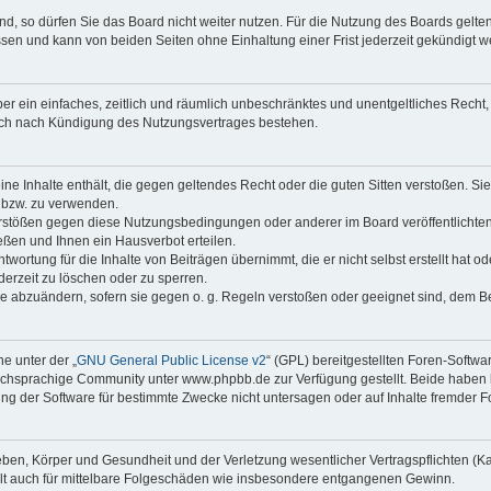
, so dürfen Sie das Board nicht weiter nutzen. Für die Nutzung des Boards gelten 
sen und kann von beiden Seiten ohne Einhaltung einer Frist jederzeit gekündigt w
iber ein einfaches, zeitlich und räumlich unbeschränktes und unentgeltliches Rech
auch nach Kündigung des Nutzungsvertrages bestehen.
keine Inhalte enthält, die gegen geltendes Recht oder die guten Sitten verstoßen. Si
n bzw. zu verwenden.
erstößen gegen diese Nutzungsbedingungen oder anderer im Board veröffentlicht
ßen und Ihnen ein Hausverbot erteilen.
wortung für die Inhalte von Beiträgen übernimmt, die er nicht selbst erstellt hat 
derzeit zu löschen oder zu sperren.
äge abzuändern, sofern sie gegen o. g. Regeln verstoßen oder geeignet sind, dem 
e unter der „
GNU General Public License v2
“ (GPL) bereitgestellten Foren-Softwa
chsprachige Community unter www.phpbb.de zur Verfügung gestellt. Beide haben ke
g der Software für bestimmte Zwecke nicht untersagen oder auf Inhalte fremder F
ben, Körper und Gesundheit und der Verletzung wesentlicher Vertragspflichten (Kard
gilt auch für mittelbare Folgeschäden wie insbesondere entgangenen Gewinn.