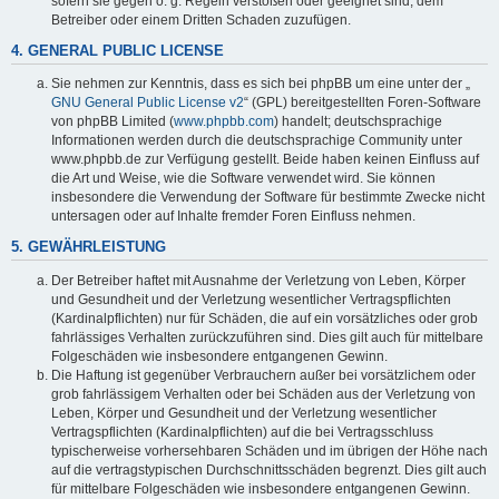
sofern sie gegen o. g. Regeln verstoßen oder geeignet sind, dem
Betreiber oder einem Dritten Schaden zuzufügen.
4. GENERAL PUBLIC LICENSE
Sie nehmen zur Kenntnis, dass es sich bei phpBB um eine unter der „
GNU General Public License v2
“ (GPL) bereitgestellten Foren-Software
von phpBB Limited (
www.phpbb.com
) handelt; deutschsprachige
Informationen werden durch die deutschsprachige Community unter
www.phpbb.de zur Verfügung gestellt. Beide haben keinen Einfluss auf
die Art und Weise, wie die Software verwendet wird. Sie können
insbesondere die Verwendung der Software für bestimmte Zwecke nicht
untersagen oder auf Inhalte fremder Foren Einfluss nehmen.
5. GEWÄHRLEISTUNG
Der Betreiber haftet mit Ausnahme der Verletzung von Leben, Körper
und Gesundheit und der Verletzung wesentlicher Vertragspflichten
(Kardinalpflichten) nur für Schäden, die auf ein vorsätzliches oder grob
fahrlässiges Verhalten zurückzuführen sind. Dies gilt auch für mittelbare
Folgeschäden wie insbesondere entgangenen Gewinn.
Die Haftung ist gegenüber Verbrauchern außer bei vorsätzlichem oder
grob fahrlässigem Verhalten oder bei Schäden aus der Verletzung von
Leben, Körper und Gesundheit und der Verletzung wesentlicher
Vertragspflichten (Kardinalpflichten) auf die bei Vertragsschluss
typischerweise vorhersehbaren Schäden und im übrigen der Höhe nach
auf die vertragstypischen Durchschnittsschäden begrenzt. Dies gilt auch
für mittelbare Folgeschäden wie insbesondere entgangenen Gewinn.