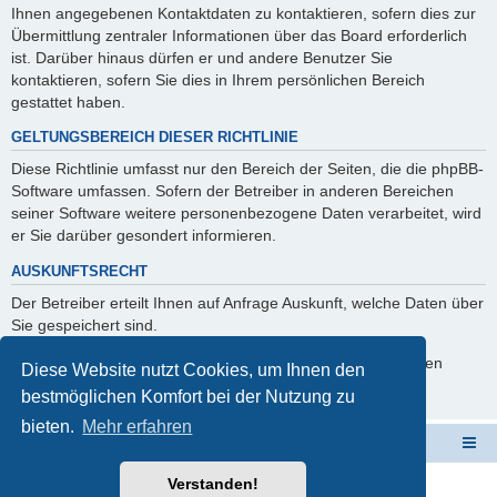
Ihnen angegebenen Kontaktdaten zu kontaktieren, sofern dies zur
Übermittlung zentraler Informationen über das Board erforderlich
ist. Darüber hinaus dürfen er und andere Benutzer Sie
kontaktieren, sofern Sie dies in Ihrem persönlichen Bereich
gestattet haben.
GELTUNGSBEREICH DIESER RICHTLINIE
Diese Richtlinie umfasst nur den Bereich der Seiten, die die phpBB-
Software umfassen. Sofern der Betreiber in anderen Bereichen
seiner Software weitere personenbezogene Daten verarbeitet, wird
er Sie darüber gesondert informieren.
AUSKUNFTSRECHT
Der Betreiber erteilt Ihnen auf Anfrage Auskunft, welche Daten über
Sie gespeichert sind.
Sie können jederzeit die Löschung bzw. Sperrung Ihrer Daten
Diese Website nutzt Cookies, um Ihnen den
verlangen. Kontaktieren Sie hierzu bitte den Betreiber.
bestmöglichen Komfort bei der Nutzung zu
bieten.
Mehr erfahren
Schulverwaltungssoftware NRW
Foren-Übersicht
Verstanden!
Powered by
phpBB
® Forum Software © phpBB Limited