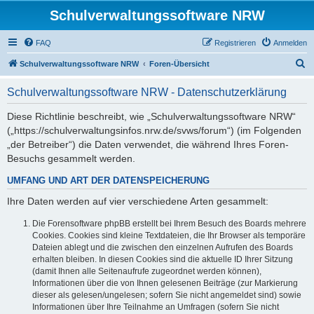
Schulverwaltungssoftware NRW
FAQ
Registrieren
Anmelden
S
Schulverwaltungssoftware NRW
Foren-Übersicht
u
Schulverwaltungssoftware NRW - Datenschutzerklärung
c
h
Diese Richtlinie beschreibt, wie „Schulverwaltungssoftware NRW“
(„https://schulverwaltungsinfos.nrw.de/svws/forum“) (im Folgenden
e
„der Betreiber“) die Daten verwendet, die während Ihres Foren-
Besuchs gesammelt werden.
UMFANG UND ART DER DATENSPEICHERUNG
Ihre Daten werden auf vier verschiedene Arten gesammelt:
Die Forensoftware phpBB erstellt bei Ihrem Besuch des Boards mehrere
Cookies. Cookies sind kleine Textdateien, die Ihr Browser als temporäre
Dateien ablegt und die zwischen den einzelnen Aufrufen des Boards
erhalten bleiben. In diesen Cookies sind die aktuelle ID Ihrer Sitzung
(damit Ihnen alle Seitenaufrufe zugeordnet werden können),
Informationen über die von Ihnen gelesenen Beiträge (zur Markierung
dieser als gelesen/ungelesen; sofern Sie nicht angemeldet sind) sowie
Informationen über Ihre Teilnahme an Umfragen (sofern Sie nicht