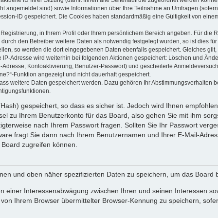
 aktuelle ID Ihrer Sitzung (damit Ihnen alle Seitenaufrufe zugeordnet werden könne
cht angemeldet sind) sowie Informationen über Ihre Teilnahme an Umfragen (sofern
ession-ID gespeichert. Die Cookies haben standardmäßig eine Gültigkeit von einem 
 Registrierung, in Ihrem Profil oder Ihrem persönlichem Bereich angeben. Für die
rch den Betreiber weitere Daten als notwendig festgelegt wurden, so ist dies für 
ellen, so werden die dort eingegebenen Daten ebenfalls gespeichert. Gleiches gilt
ie IP-Adresse wird weiterhin bei folgenden Aktionen gespeichert: Löschen und Änd
l-Adresse, Kontoaktivierung, Benutzer-Passwort) und gescheiterte Anmeldeversuch
ine?“-Funktion angezeigt und nicht dauerhaft gespeichert.
 dass weitere Daten gespeichert werden. Dazu gehören Ihr Abstimmungsverhalten b
htigungsfunktionen.
Hash) gespeichert, so dass es sicher ist. Jedoch wird Ihnen empfohlen,
el zu Ihrem Benutzerkonto für das Board, also gehen Sie mit ihm sorg
htigterweise nach Ihrem Passwort fragen. Sollten Sie Ihr Passwort verg
are fragt Sie dann nach Ihrem Benutzernamen und Ihrer E-Mail-Adres
 Board zugreifen können.
enen und oben näher spezifizierten Daten zu speichern, um das Board 
en einer Interessenabwägung zwischen Ihren und seinen Interessen sowi
von Ihrem Browser übermittelter Browser-Kennung zu speichern, sofer