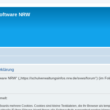
software NRW
rklärung
tware NRW“ („https://schulverwaltungsinfos.nrw.de/svws/forum“) (im Fo
melt:
Boards mehrere Cookies. Cookies sind kleine Textdateien, die Ihr Browser als tem