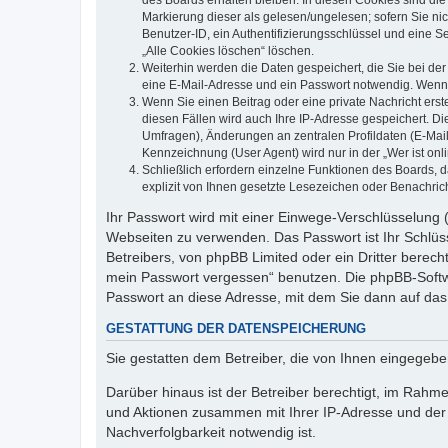
des Boards erhalten bleiben. In diesen Cookies sind die
Markierung dieser als gelesen/ungelesen; sofern Sie ni
Benutzer-ID, ein Authentifizierungsschlüssel und eine S
„Alle Cookies löschen“ löschen.
Weiterhin werden die Daten gespeichert, die Sie bei der
eine E-Mail-Adresse und ein Passwort notwendig. Wenn du
Wenn Sie einen Beitrag oder eine private Nachricht erst
diesen Fällen wird auch Ihre IP-Adresse gespeichert. D
Umfragen), Änderungen an zentralen Profildaten (E-Mai
Kennzeichnung (User Agent) wird nur in der „Wer ist onl
Schließlich erfordern einzelne Funktionen des Boards,
explizit von Ihnen gesetzte Lesezeichen oder Benachric
Ihr Passwort wird mit einer Einwege-Verschlüsselung (
Webseiten zu verwenden. Das Passwort ist Ihr Schlüss
Betreibers, von phpBB Limited oder ein Dritter berec
mein Passwort vergessen“ benutzen. Die phpBB-Softw
Passwort an diese Adresse, mit dem Sie dann auf das
GESTATTUNG DER DATENSPEICHERUNG
Sie gestatten dem Betreiber, die von Ihnen eingegeb
Darüber hinaus ist der Betreiber berechtigt, im Rahm
und Aktionen zusammen mit Ihrer IP-Adresse und der 
Nachverfolgbarkeit notwendig ist.