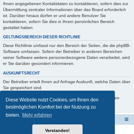
Ihnen angegebenen Kontaktdaten zu kontaktieren, sofern dies zur
Übermittlung zentraler Informationen über das Board erforderlich
ist. Darüber hinaus dürfen er und andere Benutzer Sie
kontaktieren, sofern Sie dies in Ihrem persönlichen Bereich
gestattet haben.
GELTUNGSBEREICH DIESER RICHTLINIE
Diese Richtlinie umfasst nur den Bereich der Seiten, die die phpBB-
Software umfassen. Sofern der Betreiber in anderen Bereichen
seiner Software weitere personenbezogene Daten verarbeitet, wird
er Sie darüber gesondert informieren.
AUSKUNFTSRECHT
Der Betreiber erteilt Ihnen auf Anfrage Auskunft, welche Daten über
Sie gespeichert sind.
Sie können jederzeit die Löschung bzw. Sperrung Ihrer Daten
Diese Website nutzt Cookies, um Ihnen den
verlangen. Kontaktieren Sie hierzu bitte den Betreiber.
bestmöglichen Komfort bei der Nutzung zu
bieten.
Mehr erfahren
Schulverwaltungssoftware NRW
Foren-Übersicht
Verstanden!
Powered by
phpBB
® Forum Software © phpBB Limited