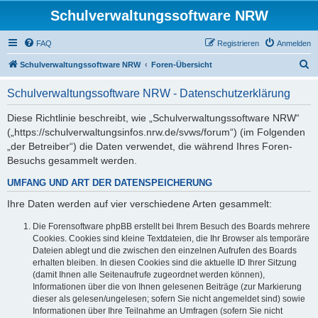
Schulverwaltungssoftware NRW
FAQ
Registrieren
Anmelden
S
Schulverwaltungssoftware NRW
Foren-Übersicht
u
Schulverwaltungssoftware NRW - Datenschutzerklärung
c
h
Diese Richtlinie beschreibt, wie „Schulverwaltungssoftware NRW“
(„https://schulverwaltungsinfos.nrw.de/svws/forum“) (im Folgenden
e
„der Betreiber“) die Daten verwendet, die während Ihres Foren-
Besuchs gesammelt werden.
UMFANG UND ART DER DATENSPEICHERUNG
Ihre Daten werden auf vier verschiedene Arten gesammelt:
Die Forensoftware phpBB erstellt bei Ihrem Besuch des Boards mehrere
Cookies. Cookies sind kleine Textdateien, die Ihr Browser als temporäre
Dateien ablegt und die zwischen den einzelnen Aufrufen des Boards
erhalten bleiben. In diesen Cookies sind die aktuelle ID Ihrer Sitzung
(damit Ihnen alle Seitenaufrufe zugeordnet werden können),
Informationen über die von Ihnen gelesenen Beiträge (zur Markierung
dieser als gelesen/ungelesen; sofern Sie nicht angemeldet sind) sowie
Informationen über Ihre Teilnahme an Umfragen (sofern Sie nicht