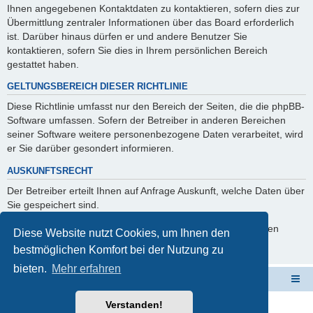
Ihnen angegebenen Kontaktdaten zu kontaktieren, sofern dies zur
Übermittlung zentraler Informationen über das Board erforderlich
ist. Darüber hinaus dürfen er und andere Benutzer Sie
kontaktieren, sofern Sie dies in Ihrem persönlichen Bereich
gestattet haben.
GELTUNGSBEREICH DIESER RICHTLINIE
Diese Richtlinie umfasst nur den Bereich der Seiten, die die phpBB-
Software umfassen. Sofern der Betreiber in anderen Bereichen
seiner Software weitere personenbezogene Daten verarbeitet, wird
er Sie darüber gesondert informieren.
AUSKUNFTSRECHT
Der Betreiber erteilt Ihnen auf Anfrage Auskunft, welche Daten über
Sie gespeichert sind.
Sie können jederzeit die Löschung bzw. Sperrung Ihrer Daten
Diese Website nutzt Cookies, um Ihnen den
verlangen. Kontaktieren Sie hierzu bitte den Betreiber.
bestmöglichen Komfort bei der Nutzung zu
bieten.
Mehr erfahren
Schulverwaltungssoftware NRW
Foren-Übersicht
Verstanden!
Powered by
phpBB
® Forum Software © phpBB Limited