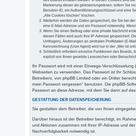
des Boards erhalten bleiben. In diesen Cookies sind die
Markierung dieser als gelesen/ungelesen; sofern Sie ni
Benutzer-ID, ein Authentifizierungsschlüssel und eine S
„Alle Cookies löschen“ löschen.
Weiterhin werden die Daten gespeichert, die Sie bei der
eine E-Mail-Adresse und ein Passwort notwendig. Wenn du
Wenn Sie einen Beitrag oder eine private Nachricht erst
diesen Fällen wird auch Ihre IP-Adresse gespeichert. D
Umfragen), Änderungen an zentralen Profildaten (E-Mai
Kennzeichnung (User Agent) wird nur in der „Wer ist onl
Schließlich erfordern einzelne Funktionen des Boards,
explizit von Ihnen gesetzte Lesezeichen oder Benachric
Ihr Passwort wird mit einer Einwege-Verschlüsselung (
Webseiten zu verwenden. Das Passwort ist Ihr Schlüss
Betreibers, von phpBB Limited oder ein Dritter berec
mein Passwort vergessen“ benutzen. Die phpBB-Softw
Passwort an diese Adresse, mit dem Sie dann auf das
GESTATTUNG DER DATENSPEICHERUNG
Sie gestatten dem Betreiber, die von Ihnen eingegeb
Darüber hinaus ist der Betreiber berechtigt, im Rahm
und Aktionen zusammen mit Ihrer IP-Adresse und der 
Nachverfolgbarkeit notwendig ist.