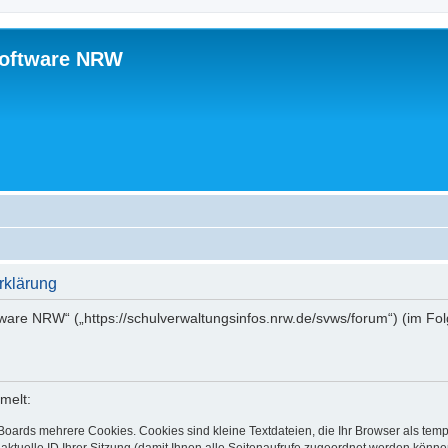
software NRW
rklärung
tware NRW“ („https://schulverwaltungsinfos.nrw.de/svws/forum“) (im Fo
melt:
Boards mehrere Cookies. Cookies sind kleine Textdateien, die Ihr Browser als tem