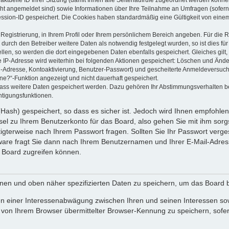
 aktuelle ID Ihrer Sitzung (damit Ihnen alle Seitenaufrufe zugeordnet werden könne
cht angemeldet sind) sowie Informationen über Ihre Teilnahme an Umfragen (sofern
ession-ID gespeichert. Die Cookies haben standardmäßig eine Gültigkeit von einem 
 Registrierung, in Ihrem Profil oder Ihrem persönlichem Bereich angeben. Für die
rch den Betreiber weitere Daten als notwendig festgelegt wurden, so ist dies für 
ellen, so werden die dort eingegebenen Daten ebenfalls gespeichert. Gleiches gilt
ie IP-Adresse wird weiterhin bei folgenden Aktionen gespeichert: Löschen und Änd
l-Adresse, Kontoaktivierung, Benutzer-Passwort) und gescheiterte Anmeldeversuch
ine?“-Funktion angezeigt und nicht dauerhaft gespeichert.
 dass weitere Daten gespeichert werden. Dazu gehören Ihr Abstimmungsverhalten b
htigungsfunktionen.
Hash) gespeichert, so dass es sicher ist. Jedoch wird Ihnen empfohlen,
el zu Ihrem Benutzerkonto für das Board, also gehen Sie mit ihm sorg
htigterweise nach Ihrem Passwort fragen. Sollten Sie Ihr Passwort verg
are fragt Sie dann nach Ihrem Benutzernamen und Ihrer E-Mail-Adres
 Board zugreifen können.
enen und oben näher spezifizierten Daten zu speichern, um das Board 
en einer Interessenabwägung zwischen Ihren und seinen Interessen sowi
von Ihrem Browser übermittelter Browser-Kennung zu speichern, sofer