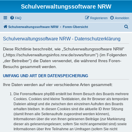
Schulverwaltungssoftware NRW
FAQ
Registrieren
Anmelden
S
Schulverwaltungssoftware NRW
Foren-Übersicht
u
Schulverwaltungssoftware NRW - Datenschutzerklärung
c
h
Diese Richtlinie beschreibt, wie „Schulverwaltungssoftware NRW“
(„https://schulverwaltungsinfos.nrw.de/svws/forum“) (im Folgenden
e
„der Betreiber“) die Daten verwendet, die während Ihres Foren-
Besuchs gesammelt werden.
UMFANG UND ART DER DATENSPEICHERUNG
Ihre Daten werden auf vier verschiedene Arten gesammelt:
Die Forensoftware phpBB erstellt bei Ihrem Besuch des Boards mehrere
Cookies. Cookies sind kleine Textdateien, die Ihr Browser als temporäre
Dateien ablegt und die zwischen den einzelnen Aufrufen des Boards
erhalten bleiben. In diesen Cookies sind die aktuelle ID Ihrer Sitzung
(damit Ihnen alle Seitenaufrufe zugeordnet werden können),
Informationen über die von Ihnen gelesenen Beiträge (zur Markierung
dieser als gelesen/ungelesen; sofern Sie nicht angemeldet sind) sowie
Informationen über Ihre Teilnahme an Umfragen (sofern Sie nicht