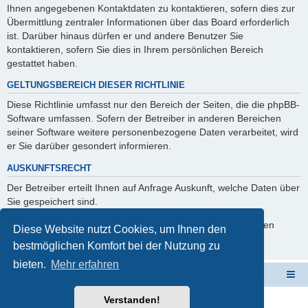
Ihnen angegebenen Kontaktdaten zu kontaktieren, sofern dies zur
Übermittlung zentraler Informationen über das Board erforderlich
ist. Darüber hinaus dürfen er und andere Benutzer Sie
kontaktieren, sofern Sie dies in Ihrem persönlichen Bereich
gestattet haben.
GELTUNGSBEREICH DIESER RICHTLINIE
Diese Richtlinie umfasst nur den Bereich der Seiten, die die phpBB-
Software umfassen. Sofern der Betreiber in anderen Bereichen
seiner Software weitere personenbezogene Daten verarbeitet, wird
er Sie darüber gesondert informieren.
AUSKUNFTSRECHT
Der Betreiber erteilt Ihnen auf Anfrage Auskunft, welche Daten über
Sie gespeichert sind.
Sie können jederzeit die Löschung bzw. Sperrung Ihrer Daten
Diese Website nutzt Cookies, um Ihnen den
verlangen. Kontaktieren Sie hierzu bitte den Betreiber.
bestmöglichen Komfort bei der Nutzung zu
bieten.
Mehr erfahren
Schulverwaltungssoftware NRW
Foren-Übersicht
Verstanden!
Powered by
phpBB
® Forum Software © phpBB Limited