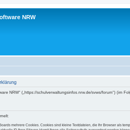
software NRW
rklärung
tware NRW“ („https://schulverwaltungsinfos.nrw.de/svws/forum“) (im Fo
melt:
Boards mehrere Cookies. Cookies sind kleine Textdateien, die Ihr Browser als tem