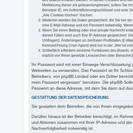
des Boards erhalten bleiben. In diesen Cookies sind die
Markierung dieser als gelesen/ungelesen; sofern Sie ni
Benutzer-ID, ein Authentifizierungsschlüssel und eine S
„Alle Cookies löschen“ löschen.
Weiterhin werden die Daten gespeichert, die Sie bei der
eine E-Mail-Adresse und ein Passwort notwendig. Wenn du
Wenn Sie einen Beitrag oder eine private Nachricht erst
diesen Fällen wird auch Ihre IP-Adresse gespeichert. D
Umfragen), Änderungen an zentralen Profildaten (E-Mai
Kennzeichnung (User Agent) wird nur in der „Wer ist onl
Schließlich erfordern einzelne Funktionen des Boards,
explizit von Ihnen gesetzte Lesezeichen oder Benachric
Ihr Passwort wird mit einer Einwege-Verschlüsselung (
Webseiten zu verwenden. Das Passwort ist Ihr Schlüss
Betreibers, von phpBB Limited oder ein Dritter berec
mein Passwort vergessen“ benutzen. Die phpBB-Softw
Passwort an diese Adresse, mit dem Sie dann auf das
GESTATTUNG DER DATENSPEICHERUNG
Sie gestatten dem Betreiber, die von Ihnen eingegeb
Darüber hinaus ist der Betreiber berechtigt, im Rahm
und Aktionen zusammen mit Ihrer IP-Adresse und der 
Nachverfolgbarkeit notwendig ist.