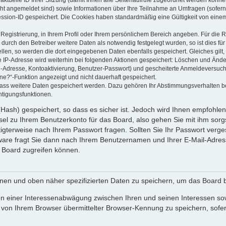
 aktuelle ID Ihrer Sitzung (damit Ihnen alle Seitenaufrufe zugeordnet werden könne
cht angemeldet sind) sowie Informationen über Ihre Teilnahme an Umfragen (sofern
ession-ID gespeichert. Die Cookies haben standardmäßig eine Gültigkeit von einem 
 Registrierung, in Ihrem Profil oder Ihrem persönlichem Bereich angeben. Für die
rch den Betreiber weitere Daten als notwendig festgelegt wurden, so ist dies für 
ellen, so werden die dort eingegebenen Daten ebenfalls gespeichert. Gleiches gilt
ie IP-Adresse wird weiterhin bei folgenden Aktionen gespeichert: Löschen und Änd
l-Adresse, Kontoaktivierung, Benutzer-Passwort) und gescheiterte Anmeldeversuch
ine?“-Funktion angezeigt und nicht dauerhaft gespeichert.
 dass weitere Daten gespeichert werden. Dazu gehören Ihr Abstimmungsverhalten b
htigungsfunktionen.
Hash) gespeichert, so dass es sicher ist. Jedoch wird Ihnen empfohlen,
el zu Ihrem Benutzerkonto für das Board, also gehen Sie mit ihm sorg
htigterweise nach Ihrem Passwort fragen. Sollten Sie Ihr Passwort verg
are fragt Sie dann nach Ihrem Benutzernamen und Ihrer E-Mail-Adres
 Board zugreifen können.
enen und oben näher spezifizierten Daten zu speichern, um das Board 
en einer Interessenabwägung zwischen Ihren und seinen Interessen sowi
von Ihrem Browser übermittelter Browser-Kennung zu speichern, sofer