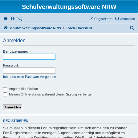
Schulverwaltungssoftware NRW
FAQ
Registrieren
Anmelden
S
Schulverwaltungssoftware NRW
Foren-Übersicht
u
Anmelden
c
h
Benutzername:
e
Passwort:
Ich habe mein Passwort vergessen
Angemeldet bleiben
Meinen Online-Status während dieser Sitzung verbergen
REGISTRIEREN
Sie müssen in diesem Forum registriert sein, um sich anmelden zu können.
Die Registrierung ist in wenigen Augenblicken erledigt und ermöglicht es
Ihnen, auf weitere Funktionen zuzugreifen. Die Board-Administration kann