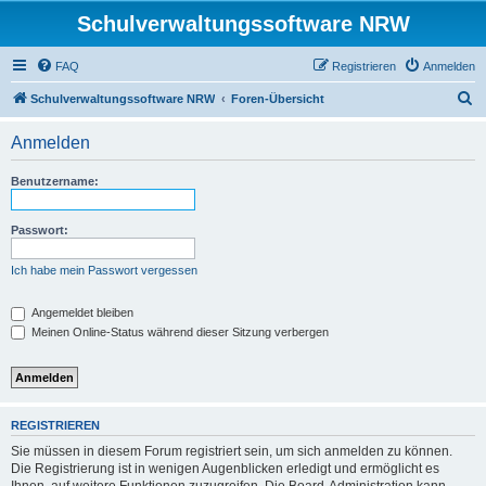
Schulverwaltungssoftware NRW
FAQ
Registrieren
Anmelden
S
Schulverwaltungssoftware NRW
Foren-Übersicht
u
Anmelden
c
h
Benutzername:
e
Passwort:
Ich habe mein Passwort vergessen
Angemeldet bleiben
Meinen Online-Status während dieser Sitzung verbergen
REGISTRIEREN
Sie müssen in diesem Forum registriert sein, um sich anmelden zu können.
Die Registrierung ist in wenigen Augenblicken erledigt und ermöglicht es
Ihnen, auf weitere Funktionen zuzugreifen. Die Board-Administration kann