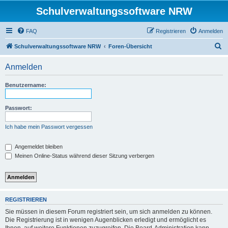
Schulverwaltungssoftware NRW
FAQ
Registrieren
Anmelden
S
Schulverwaltungssoftware NRW
Foren-Übersicht
u
Anmelden
c
h
Benutzername:
e
Passwort:
Ich habe mein Passwort vergessen
Angemeldet bleiben
Meinen Online-Status während dieser Sitzung verbergen
REGISTRIEREN
Sie müssen in diesem Forum registriert sein, um sich anmelden zu können.
Die Registrierung ist in wenigen Augenblicken erledigt und ermöglicht es
Ihnen, auf weitere Funktionen zuzugreifen. Die Board-Administration kann