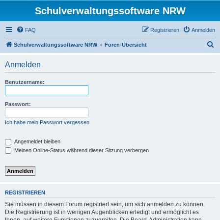
Schulverwaltungssoftware NRW
FAQ
Registrieren
Anmelden
S
Schulverwaltungssoftware NRW
Foren-Übersicht
u
Anmelden
c
h
Benutzername:
e
Passwort:
Ich habe mein Passwort vergessen
Angemeldet bleiben
Meinen Online-Status während dieser Sitzung verbergen
REGISTRIEREN
Sie müssen in diesem Forum registriert sein, um sich anmelden zu können.
Die Registrierung ist in wenigen Augenblicken erledigt und ermöglicht es
Ihnen, auf weitere Funktionen zuzugreifen. Die Board-Administration kann