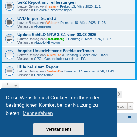
Sek2 Report mit Teilleistungen
Letzter Beitrag von
hasan
«
Freitag 13. März 2026, 11:14
Verfasst in
Drucken / Reportdesigner
UVD Import Schild 3
Letzter Beitrag von
Weber
«
Dienstag 10. März 2026, 11:26
Verfasst in
Allgemeines
Update SchILD-NRW 3.3.1 vom 08.03.2026
Letzter Beitrag von
Raffenberg
«
Sonntag 8. März 2026, 19:57
Verfasst in
Aktuelle Hinweise
Angabe Unterrichtstage Fachleiter*innen
Letzter Beitrag von
A.Krause
«
Dienstag 3. März 2026, 16:21
Verfasst in
GPC - Gesundheitsstatistik am PC
Hilfe bei altem Report
Letzter Beitrag von
AndersD
«
Dienstag 17. Februar 2026, 11:43
Verfasst in
Grundschule
Seite
1
von
24
1
2
3
4
5
24
Nächst
Die Suche ergab 586 Treffer
…
Diese Website nutzt Cookies, um Ihnen den
bestmöglichen Komfort bei der Nutzung zu
Gehe zu
bieten.
Mehr erfahren
Schulverwaltungssoftware NRW
Foren-Übersicht
Verstanden!
Powered by
phpBB
® Forum Software © phpBB Limited
Deutsche Übersetzung durch
phpBB.de