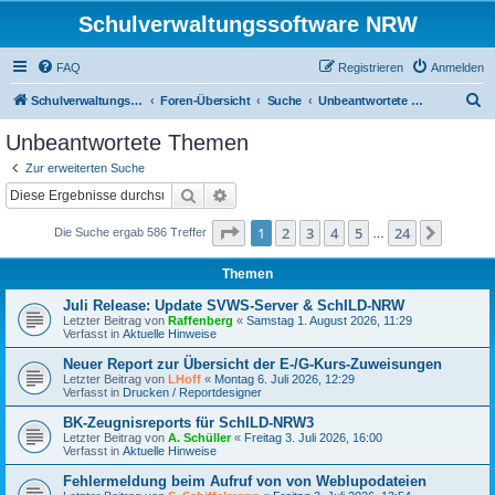
Schulverwaltungssoftware NRW
FAQ
Registrieren
Anmelden
S
Schulverwaltungssoftware NRW
Foren-Übersicht
Suche
Unbeantwortete Themen
u
Unbeantwortete Themen
c
Zur erweiterten Suche
h
Suche
Erweiterte Suche
e
Seite
1
von
24
1
2
3
4
5
24
Nächst
Die Suche ergab 586 Treffer
…
Themen
Juli Release: Update SVWS-Server & SchILD-NRW
Letzter Beitrag von
Raffenberg
«
Samstag 1. August 2026, 11:29
Verfasst in
Aktuelle Hinweise
Neuer Report zur Übersicht der E-/G-Kurs-Zuweisungen
Letzter Beitrag von
LHoff
«
Montag 6. Juli 2026, 12:29
Verfasst in
Drucken / Reportdesigner
BK-Zeugnisreports für SchILD-NRW3
Letzter Beitrag von
A. Schüller
«
Freitag 3. Juli 2026, 16:00
Verfasst in
Aktuelle Hinweise
Fehlermeldung beim Aufruf von von Weblupodateien