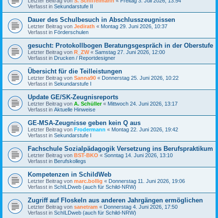
Letzter Beitrag von
S. Schiffelmann
«
Freitag 3. Juli 2026, 13:54
Verfasst in
Sekundarstufe II
Dauer des Schulbesuch in Abschlusszeugnissen
Letzter Beitrag von
Jedirath
«
Montag 29. Juni 2026, 10:37
Verfasst in
Förderschulen
gesucht: Protokollbogen Beratungsgespräch in der Oberstufe
Letzter Beitrag von
R_ZW
«
Samstag 27. Juni 2026, 12:00
Verfasst in
Drucken / Reportdesigner
Übersicht für die Teilleistungen
Letzter Beitrag von
Sanna90
«
Donnerstag 25. Juni 2026, 10:22
Verfasst in
Sekundarstufe I
Update GE/SK-Zeugnisreports
Letzter Beitrag von
A. Schüller
«
Mittwoch 24. Juni 2026, 13:17
Verfasst in
Aktuelle Hinweise
GE-MSA-Zeugnisse geben kein Q aus
Letzter Beitrag von
Frodermann
«
Montag 22. Juni 2026, 19:42
Verfasst in
Sekundarstufe I
Fachschule Sozialpädagogik Versetzung ins Berufspraktikum
Letzter Beitrag von
BST-BKO
«
Sonntag 14. Juni 2026, 13:10
Verfasst in
Berufskollegs
Kompetenzen in SchildWeb
Letzter Beitrag von
marc.bollig
«
Donnerstag 11. Juni 2026, 19:06
Verfasst in
SchILDweb (auch für Schild-NRW)
Zugriff auf Floskeln aus anderen Jahrgängen ermöglichen
Letzter Beitrag von
sanetram
«
Donnerstag 4. Juni 2026, 17:50
Verfasst in
SchILDweb (auch für Schild-NRW)