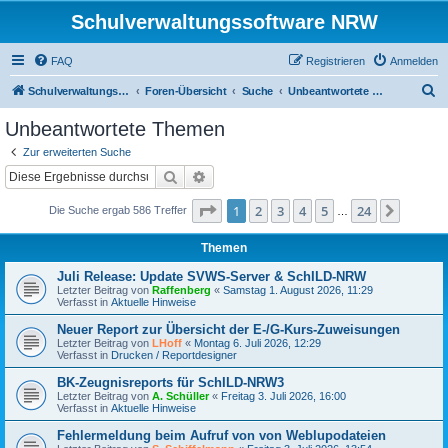
Schulverwaltungssoftware NRW
FAQ
Registrieren
Anmelden
S
Schulverwaltungssoftware NRW
Foren-Übersicht
Suche
Unbeantwortete Themen
u
Unbeantwortete Themen
c
Zur erweiterten Suche
h
Suche
Erweiterte Suche
e
Seite
1
von
24
1
2
3
4
5
24
Nächst
Die Suche ergab 586 Treffer
…
Themen
Juli Release: Update SVWS-Server & SchILD-NRW
Letzter Beitrag von
Raffenberg
«
Samstag 1. August 2026, 11:29
Verfasst in
Aktuelle Hinweise
Neuer Report zur Übersicht der E-/G-Kurs-Zuweisungen
Letzter Beitrag von
LHoff
«
Montag 6. Juli 2026, 12:29
Verfasst in
Drucken / Reportdesigner
BK-Zeugnisreports für SchILD-NRW3
Letzter Beitrag von
A. Schüller
«
Freitag 3. Juli 2026, 16:00
Verfasst in
Aktuelle Hinweise
Fehlermeldung beim Aufruf von von Weblupodateien