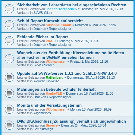
Sichtbarkeit von Lehrerdaten bei eingeschränkten Rechten
Letzter Beitrag von
Jochen Torspecken
«
Dienstag 12. Mai 2026, 12:13
Verfasst in
SVWS-Client
Schild Report Kurszahlenübersicht
Letzter Beitrag von
Susanne Knauff
«
Mittwoch 6. Mai 2026, 09:26
Verfasst in
Drucken / Reportdesigner
Fehlende Fächer im Report
Letzter Beitrag von
WAG
«
Dienstag 5. Mai 2026, 08:53
Verfasst in
Drucken / Reportdesigner
Wunsch aus der Fortbildung: Klassenleitung sollte Noten
aller Fächer im WeNoM einsehen können
Letzter Beitrag von
WJohannsen
«
Freitag 1. Mai 2026, 11:16
Verfasst in
SVWS-Server
Update auf SVWS-Server 1.3.1 und SchILD-NRW 3.4.0
Letzter Beitrag von
Raffenberg
«
Donnerstag 30. April 2026, 19:13
Verfasst in
Aktuelle Hinweise
Mahnungen an betreute Schüler fehlerhaft
Letzter Beitrag von
HankeFLB
«
Donnerstag 16. April 2026, 11:05
Verfasst in
Drucken / Reportdesigner
Monita und der Versetzungstermin
Letzter Beitrag von
WJohannsen
«
Montag 13. April 2026, 16:09
Verfasst in
Allgemeines
D46: BKAbschluss['Zulassung'] verhält sich ungewöhnlich
Letzter Beitrag von
Stuewe
«
Dienstag 24. März 2026, 16:54
Verfasst in
Berufskollegs