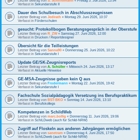
Letzter Beitrag von
S. Schiffelmann
«
Freitag 3. Juli 2026, 13:54
Verfasst in
Sekundarstufe II
Dauer des Schulbesuch in Abschlusszeugnissen
Letzter Beitrag von
Jedirath
«
Montag 29. Juni 2026, 10:37
Verfasst in
Förderschulen
gesucht: Protokollbogen Beratungsgespräch in der Oberstufe
Letzter Beitrag von
R_ZW
«
Samstag 27. Juni 2026, 12:00
Verfasst in
Drucken / Reportdesigner
Übersicht für die Teilleistungen
Letzter Beitrag von
Sanna90
«
Donnerstag 25. Juni 2026, 10:22
Verfasst in
Sekundarstufe I
Update GE/SK-Zeugnisreports
Letzter Beitrag von
A. Schüller
«
Mittwoch 24. Juni 2026, 13:17
Verfasst in
Aktuelle Hinweise
GE-MSA-Zeugnisse geben kein Q aus
Letzter Beitrag von
Frodermann
«
Montag 22. Juni 2026, 19:42
Verfasst in
Sekundarstufe I
Fachschule Sozialpädagogik Versetzung ins Berufspraktikum
Letzter Beitrag von
BST-BKO
«
Sonntag 14. Juni 2026, 13:10
Verfasst in
Berufskollegs
Kompetenzen in SchildWeb
Letzter Beitrag von
marc.bollig
«
Donnerstag 11. Juni 2026, 19:06
Verfasst in
SchILDweb (auch für Schild-NRW)
Zugriff auf Floskeln aus anderen Jahrgängen ermöglichen
Letzter Beitrag von
sanetram
«
Donnerstag 4. Juni 2026, 17:50
Verfasst in
SchILDweb (auch für Schild-NRW)