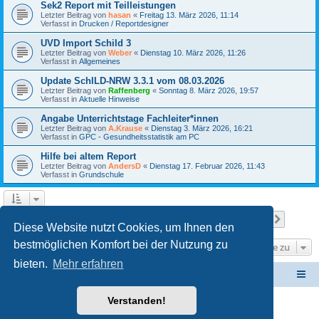
Sek2 Report mit Teilleistungen
Letzter Beitrag von
hasan
«
Freitag 13. März 2026, 11:14
Verfasst in
Drucken / Reportdesigner
UVD Import Schild 3
Letzter Beitrag von
Weber
«
Dienstag 10. März 2026, 11:26
Verfasst in
Allgemeines
Update SchILD-NRW 3.3.1 vom 08.03.2026
Letzter Beitrag von
Raffenberg
«
Sonntag 8. März 2026, 19:57
Verfasst in
Aktuelle Hinweise
Angabe Unterrichtstage Fachleiter*innen
Letzter Beitrag von
A.Krause
«
Dienstag 3. März 2026, 16:21
Verfasst in
GPC - Gesundheitsstatistik am PC
Hilfe bei altem Report
Letzter Beitrag von
AndersD
«
Dienstag 17. Februar 2026, 11:43
Verfasst in
Grundschule
Seite
1
von
24
1
2
3
4
5
24
Nächst
Die Suche ergab 586 Treffer
…
Diese Website nutzt Cookies, um Ihnen den
bestmöglichen Komfort bei der Nutzung zu
Gehe zu
bieten.
Mehr erfahren
Schulverwaltungssoftware NRW
Foren-Übersicht
Verstanden!
Powered by
phpBB
® Forum Software © phpBB Limited
Deutsche Übersetzung durch
phpBB.de