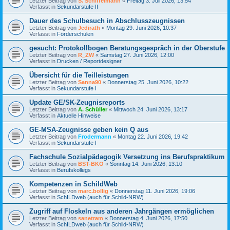
Letzter Beitrag von
S. Schiffelmann
«
Freitag 3. Juli 2026, 13:54
Verfasst in
Sekundarstufe II
Dauer des Schulbesuch in Abschlusszeugnissen
Letzter Beitrag von
Jedirath
«
Montag 29. Juni 2026, 10:37
Verfasst in
Förderschulen
gesucht: Protokollbogen Beratungsgespräch in der Oberstufe
Letzter Beitrag von
R_ZW
«
Samstag 27. Juni 2026, 12:00
Verfasst in
Drucken / Reportdesigner
Übersicht für die Teilleistungen
Letzter Beitrag von
Sanna90
«
Donnerstag 25. Juni 2026, 10:22
Verfasst in
Sekundarstufe I
Update GE/SK-Zeugnisreports
Letzter Beitrag von
A. Schüller
«
Mittwoch 24. Juni 2026, 13:17
Verfasst in
Aktuelle Hinweise
GE-MSA-Zeugnisse geben kein Q aus
Letzter Beitrag von
Frodermann
«
Montag 22. Juni 2026, 19:42
Verfasst in
Sekundarstufe I
Fachschule Sozialpädagogik Versetzung ins Berufspraktikum
Letzter Beitrag von
BST-BKO
«
Sonntag 14. Juni 2026, 13:10
Verfasst in
Berufskollegs
Kompetenzen in SchildWeb
Letzter Beitrag von
marc.bollig
«
Donnerstag 11. Juni 2026, 19:06
Verfasst in
SchILDweb (auch für Schild-NRW)
Zugriff auf Floskeln aus anderen Jahrgängen ermöglichen
Letzter Beitrag von
sanetram
«
Donnerstag 4. Juni 2026, 17:50
Verfasst in
SchILDweb (auch für Schild-NRW)