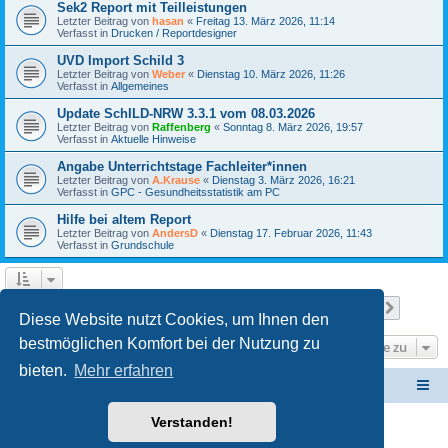
Sek2 Report mit Teilleistungen
Letzter Beitrag von
hasan
«
Freitag 13. März 2026, 11:14
Verfasst in
Drucken / Reportdesigner
UVD Import Schild 3
Letzter Beitrag von
Weber
«
Dienstag 10. März 2026, 11:26
Verfasst in
Allgemeines
Update SchILD-NRW 3.3.1 vom 08.03.2026
Letzter Beitrag von
Raffenberg
«
Sonntag 8. März 2026, 19:57
Verfasst in
Aktuelle Hinweise
Angabe Unterrichtstage Fachleiter*innen
Letzter Beitrag von
A.Krause
«
Dienstag 3. März 2026, 16:21
Verfasst in
GPC - Gesundheitsstatistik am PC
Hilfe bei altem Report
Letzter Beitrag von
AndersD
«
Dienstag 17. Februar 2026, 11:43
Verfasst in
Grundschule
Seite
1
von
24
1
2
3
4
5
24
Nächst
Die Suche ergab 586 Treffer
…
Diese Website nutzt Cookies, um Ihnen den
bestmöglichen Komfort bei der Nutzung zu
Gehe zu
bieten.
Mehr erfahren
Schulverwaltungssoftware NRW
Foren-Übersicht
Verstanden!
Powered by
phpBB
® Forum Software © phpBB Limited
Deutsche Übersetzung durch
phpBB.de