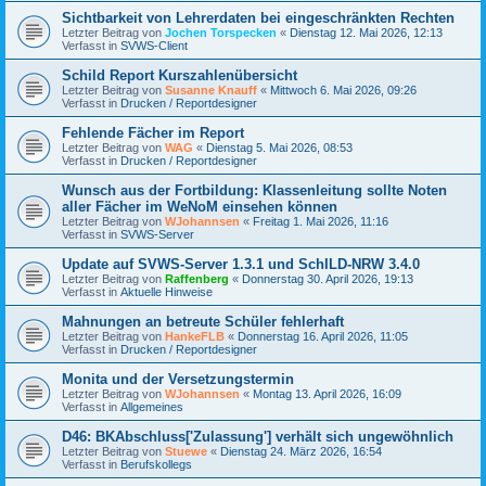
Sichtbarkeit von Lehrerdaten bei eingeschränkten Rechten
Letzter Beitrag von
Jochen Torspecken
«
Dienstag 12. Mai 2026, 12:13
Verfasst in
SVWS-Client
Schild Report Kurszahlenübersicht
Letzter Beitrag von
Susanne Knauff
«
Mittwoch 6. Mai 2026, 09:26
Verfasst in
Drucken / Reportdesigner
Fehlende Fächer im Report
Letzter Beitrag von
WAG
«
Dienstag 5. Mai 2026, 08:53
Verfasst in
Drucken / Reportdesigner
Wunsch aus der Fortbildung: Klassenleitung sollte Noten
aller Fächer im WeNoM einsehen können
Letzter Beitrag von
WJohannsen
«
Freitag 1. Mai 2026, 11:16
Verfasst in
SVWS-Server
Update auf SVWS-Server 1.3.1 und SchILD-NRW 3.4.0
Letzter Beitrag von
Raffenberg
«
Donnerstag 30. April 2026, 19:13
Verfasst in
Aktuelle Hinweise
Mahnungen an betreute Schüler fehlerhaft
Letzter Beitrag von
HankeFLB
«
Donnerstag 16. April 2026, 11:05
Verfasst in
Drucken / Reportdesigner
Monita und der Versetzungstermin
Letzter Beitrag von
WJohannsen
«
Montag 13. April 2026, 16:09
Verfasst in
Allgemeines
D46: BKAbschluss['Zulassung'] verhält sich ungewöhnlich
Letzter Beitrag von
Stuewe
«
Dienstag 24. März 2026, 16:54
Verfasst in
Berufskollegs