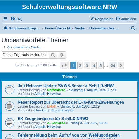
Schulverwaltungssoftware NRW
FAQ
Registrieren
Anmelden
S
Schulverwaltungssoftware NRW
Foren-Übersicht
Suche
Unbeantwortete Themen
u
Unbeantwortete Themen
c
Zur erweiterten Suche
h
Suche
Erweiterte Suche
e
Seite
1
von
24
1
2
3
4
5
24
Nächst
Die Suche ergab 586 Treffer
…
Themen
Juli Release: Update SVWS-Server & SchILD-NRW
Letzter Beitrag von
Raffenberg
«
Samstag 1. August 2026, 11:29
Verfasst in
Aktuelle Hinweise
Neuer Report zur Übersicht der E-/G-Kurs-Zuweisungen
Letzter Beitrag von
LHoff
«
Montag 6. Juli 2026, 12:29
Verfasst in
Drucken / Reportdesigner
BK-Zeugnisreports für SchILD-NRW3
Letzter Beitrag von
A. Schüller
«
Freitag 3. Juli 2026, 16:00
Verfasst in
Aktuelle Hinweise
Fehlermeldung beim Aufruf von von Weblupodateien