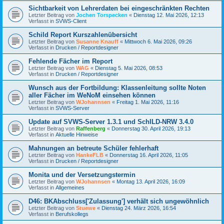
Sichtbarkeit von Lehrerdaten bei eingeschränkten Rechten
Letzter Beitrag von
Jochen Torspecken
«
Dienstag 12. Mai 2026, 12:13
Verfasst in
SVWS-Client
Schild Report Kurszahlenübersicht
Letzter Beitrag von
Susanne Knauff
«
Mittwoch 6. Mai 2026, 09:26
Verfasst in
Drucken / Reportdesigner
Fehlende Fächer im Report
Letzter Beitrag von
WAG
«
Dienstag 5. Mai 2026, 08:53
Verfasst in
Drucken / Reportdesigner
Wunsch aus der Fortbildung: Klassenleitung sollte Noten
aller Fächer im WeNoM einsehen können
Letzter Beitrag von
WJohannsen
«
Freitag 1. Mai 2026, 11:16
Verfasst in
SVWS-Server
Update auf SVWS-Server 1.3.1 und SchILD-NRW 3.4.0
Letzter Beitrag von
Raffenberg
«
Donnerstag 30. April 2026, 19:13
Verfasst in
Aktuelle Hinweise
Mahnungen an betreute Schüler fehlerhaft
Letzter Beitrag von
HankeFLB
«
Donnerstag 16. April 2026, 11:05
Verfasst in
Drucken / Reportdesigner
Monita und der Versetzungstermin
Letzter Beitrag von
WJohannsen
«
Montag 13. April 2026, 16:09
Verfasst in
Allgemeines
D46: BKAbschluss['Zulassung'] verhält sich ungewöhnlich
Letzter Beitrag von
Stuewe
«
Dienstag 24. März 2026, 16:54
Verfasst in
Berufskollegs