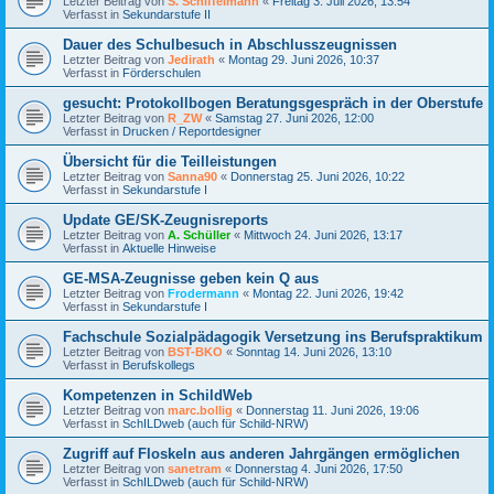
Letzter Beitrag von
S. Schiffelmann
«
Freitag 3. Juli 2026, 13:54
Verfasst in
Sekundarstufe II
Dauer des Schulbesuch in Abschlusszeugnissen
Letzter Beitrag von
Jedirath
«
Montag 29. Juni 2026, 10:37
Verfasst in
Förderschulen
gesucht: Protokollbogen Beratungsgespräch in der Oberstufe
Letzter Beitrag von
R_ZW
«
Samstag 27. Juni 2026, 12:00
Verfasst in
Drucken / Reportdesigner
Übersicht für die Teilleistungen
Letzter Beitrag von
Sanna90
«
Donnerstag 25. Juni 2026, 10:22
Verfasst in
Sekundarstufe I
Update GE/SK-Zeugnisreports
Letzter Beitrag von
A. Schüller
«
Mittwoch 24. Juni 2026, 13:17
Verfasst in
Aktuelle Hinweise
GE-MSA-Zeugnisse geben kein Q aus
Letzter Beitrag von
Frodermann
«
Montag 22. Juni 2026, 19:42
Verfasst in
Sekundarstufe I
Fachschule Sozialpädagogik Versetzung ins Berufspraktikum
Letzter Beitrag von
BST-BKO
«
Sonntag 14. Juni 2026, 13:10
Verfasst in
Berufskollegs
Kompetenzen in SchildWeb
Letzter Beitrag von
marc.bollig
«
Donnerstag 11. Juni 2026, 19:06
Verfasst in
SchILDweb (auch für Schild-NRW)
Zugriff auf Floskeln aus anderen Jahrgängen ermöglichen
Letzter Beitrag von
sanetram
«
Donnerstag 4. Juni 2026, 17:50
Verfasst in
SchILDweb (auch für Schild-NRW)