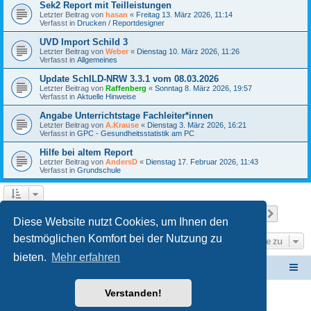
Sek2 Report mit Teilleistungen
Letzter Beitrag von
hasan
«
Freitag 13. März 2026, 11:14
Verfasst in
Drucken / Reportdesigner
UVD Import Schild 3
Letzter Beitrag von
Weber
«
Dienstag 10. März 2026, 11:26
Verfasst in
Allgemeines
Update SchILD-NRW 3.3.1 vom 08.03.2026
Letzter Beitrag von
Raffenberg
«
Sonntag 8. März 2026, 19:57
Verfasst in
Aktuelle Hinweise
Angabe Unterrichtstage Fachleiter*innen
Letzter Beitrag von
A.Krause
«
Dienstag 3. März 2026, 16:21
Verfasst in
GPC - Gesundheitsstatistik am PC
Hilfe bei altem Report
Letzter Beitrag von
AndersD
«
Dienstag 17. Februar 2026, 11:43
Verfasst in
Grundschule
Seite
1
von
24
1
2
3
4
5
24
Nächst
Die Suche ergab 586 Treffer
…
Diese Website nutzt Cookies, um Ihnen den
bestmöglichen Komfort bei der Nutzung zu
Gehe zu
bieten.
Mehr erfahren
Schulverwaltungssoftware NRW
Foren-Übersicht
Verstanden!
Powered by
phpBB
® Forum Software © phpBB Limited
Deutsche Übersetzung durch
phpBB.de