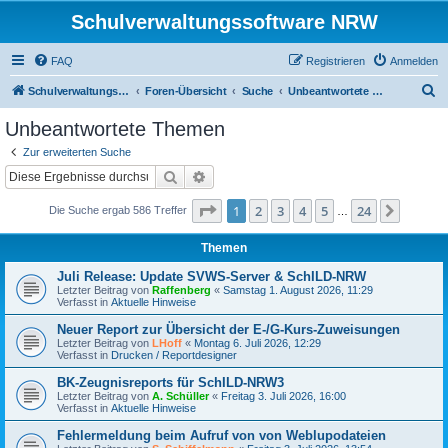
Schulverwaltungssoftware NRW
FAQ
Registrieren
Anmelden
S
Schulverwaltungssoftware NRW
Foren-Übersicht
Suche
Unbeantwortete Themen
u
Unbeantwortete Themen
c
Zur erweiterten Suche
h
Suche
Erweiterte Suche
e
Seite
1
von
24
1
2
3
4
5
24
Nächst
Die Suche ergab 586 Treffer
…
Themen
Juli Release: Update SVWS-Server & SchILD-NRW
Letzter Beitrag von
Raffenberg
«
Samstag 1. August 2026, 11:29
Verfasst in
Aktuelle Hinweise
Neuer Report zur Übersicht der E-/G-Kurs-Zuweisungen
Letzter Beitrag von
LHoff
«
Montag 6. Juli 2026, 12:29
Verfasst in
Drucken / Reportdesigner
BK-Zeugnisreports für SchILD-NRW3
Letzter Beitrag von
A. Schüller
«
Freitag 3. Juli 2026, 16:00
Verfasst in
Aktuelle Hinweise
Fehlermeldung beim Aufruf von von Weblupodateien