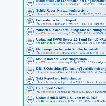
Sichtbarkeit von Lehrerdaten bei eingeschränk
von
Jochen Torspecken
»
Dienstag 12. Mai 2026, 12:13
» i
Schild Report Kurszahlenübersicht
von
Susanne Knauff
»
Mittwoch 6. Mai 2026, 09:26
» i
Fehlende Fächer im Report
von
WAG
»
Dienstag 5. Mai 2026, 08:53
» in
Drucken / 
Wunsch aus der Fortbildung: Klassenleitung s
von
WJohannsen
»
Freitag 1. Mai 2026, 11:16
» in
SVWS-Se
Update auf SVWS-Server 1.3.1 und SchILD-NRW
von
Raffenberg
»
Donnerstag 30. April 2026, 19:13
» in
Aktu
Mahnungen an betreute Schüler fehlerhaft
von
HankeFLB
»
Donnerstag 16. April 2026, 11:05
» in
D
Monita und der Versetzungstermin
von
WJohannsen
»
Montag 13. April 2026, 16:09
» in
Allgem
D46: BKAbschluss['Zulassung'] verhält sich u
von
Stuewe
»
Dienstag 24. März 2026, 16:54
» in
Beruf
Sek2 Report mit Teilleistungen
von
hasan
»
Freitag 13. März 2026, 11:14
» in
Drucken 
UVD Import Schild 3
von
Weber
»
Dienstag 10. März 2026, 11:26
» in
Allgeme
Update SchILD-NRW 3.3.1 vom 08.03.2026
von
Raffenberg
»
Sonntag 8. März 2026, 19:57
» in
Aktuelle