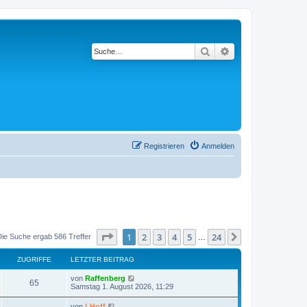
Suche
Erweiterte Suche
Registrieren
Anmelden
Seite
1
von
24
1
2
3
4
5
24
Nächste
Die Suche ergab 586 Treffer
…
ZUGRIFFE
LETZTER BEITRAG
L
von
Raffenberg
Z
65
e
Samstag 1. August 2026, 11:29
t
u
z
L
von
LHoff