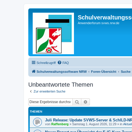
Schulverwaltungs
Anwenderforum svws.nrw.de
Schnellzugriff
FAQ
Schulverwaltungssoftware NRW
Foren-Übersicht
Suche
Unbeantwortete Themen
Zur erweiterten Suche
Suche
Erweiterte Suche
THEMEN
Juli Release: Update SVWS-Server & SchILD-
von
Raffenberg
»
Samstag 1. August 2026, 11:29
» in
Aktuel