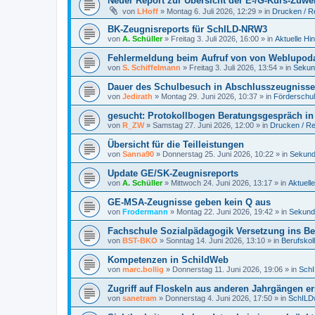
Neuer Report zur Übersicht der E-/G-Kurs-Zuw
von
LHoff
»
Montag 6. Juli 2026, 12:29
» in
Drucken / R
BK-Zeugnisreports für SchILD-NRW3
von
A. Schüller
»
Freitag 3. Juli 2026, 16:00
» in
Aktuelle Hi
Fehlermeldung beim Aufruf von von Weblupoda
von
S. Schiffelmann
»
Freitag 3. Juli 2026, 13:54
» in
Sekund
Dauer des Schulbesuch in Abschlusszeugniss
von
Jedirath
»
Montag 29. Juni 2026, 10:37
» in
Förderschu
gesucht: Protokollbogen Beratungsgespräch in
von
R_ZW
»
Samstag 27. Juni 2026, 12:00
» in
Drucken / Re
Übersicht für die Teilleistungen
von
Sanna90
»
Donnerstag 25. Juni 2026, 10:22
» in
Sekunda
Update GE/SK-Zeugnisreports
von
A. Schüller
»
Mittwoch 24. Juni 2026, 13:17
» in
Aktuell
GE-MSA-Zeugnisse geben kein Q aus
von
Frodermann
»
Montag 22. Juni 2026, 19:42
» in
Sekunda
Fachschule Sozialpädagogik Versetzung ins Be
von
BST-BKO
»
Sonntag 14. Juni 2026, 13:10
» in
Berufskol
Kompetenzen in SchildWeb
von
marc.bollig
»
Donnerstag 11. Juni 2026, 19:06
» in
SchI
Zugriff auf Floskeln aus anderen Jahrgängen e
von
sanetram
»
Donnerstag 4. Juni 2026, 17:50
» in
SchILD