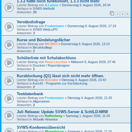
1.3.2 hatte noch funktioniert, 1.3.3 nicht mehr
Letzter Beitrag von
A.Latour
«
Donnerstag 6. August 2026, 18:34
Verfasst in
SVWS-WeNoM
Antworten:
20
1
2
3
Verständisfrage
Letzter Beitrag von
Frodermann
«
Donnerstag 6. August 2026, 17:19
Verfasst in
SVWS-WebLuPO
Antworten:
3
Kurse und Bündelungsfächer
Letzter Beitrag von
RH BKH
«
Donnerstag 6. August 2026, 13:14
Verfasst in
Berufskollegs
Antworten:
2
Schülerliste mit Schulabschluss
Letzter Beitrag von
Petra Leuchter
«
Mittwoch 5. August 2026, 07:46
Verfasst in
Drucken / Reportdesigner
Antworten:
2
Kursblockung (Q1) lässt sich nicht mehr öffnen.
Letzter Beitrag von
M.Grahn
«
Dienstag 4. August 2026, 23:43
Verfasst in
Kurs42 - Programm zur Kursblockung
Antworten:
2
Testdatenbank
Letzter Beitrag von
Frodermann
«
Dienstag 4. August 2026, 21:25
Verfasst in
Allgemeines
Antworten:
2
Juli Release: Update SVWS-Server & SchILD-NRW
Letzter Beitrag von
Raffenberg
«
Samstag 1. August 2026, 11:29
Verfasst in
Aktuelle Hinweise
SVWS-Konferenzübersicht
Letzter Beitrag von
Pfotenhauer
«
Samstag 1. August 2026, 11:19