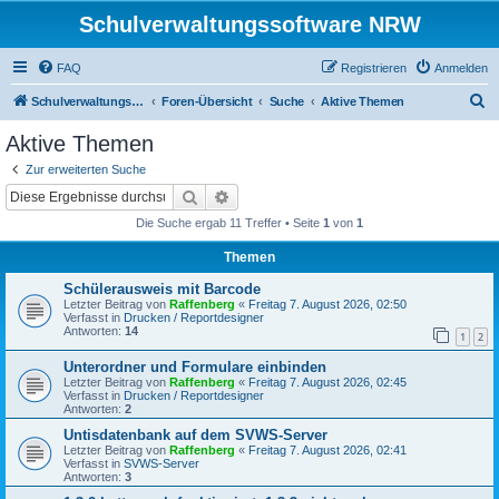
Schulverwaltungssoftware NRW
FAQ
Registrieren
Anmelden
S
Schulverwaltungssoftware NRW
Foren-Übersicht
Suche
Aktive Themen
u
Aktive Themen
c
Zur erweiterten Suche
h
Suche
Erweiterte Suche
e
Die Suche ergab 11 Treffer • Seite
1
von
1
Themen
Schülerausweis mit Barcode
Letzter Beitrag von
Raffenberg
«
Freitag 7. August 2026, 02:50
Verfasst in
Drucken / Reportdesigner
Antworten:
14
1
2
Unterordner und Formulare einbinden
Letzter Beitrag von
Raffenberg
«
Freitag 7. August 2026, 02:45
Verfasst in
Drucken / Reportdesigner
Antworten:
2
Untisdatenbank auf dem SVWS-Server
Letzter Beitrag von
Raffenberg
«
Freitag 7. August 2026, 02:41
Verfasst in
SVWS-Server
Antworten:
3