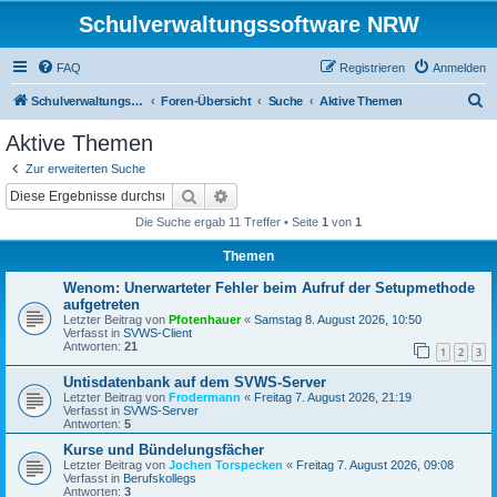
Schulverwaltungssoftware NRW
FAQ
Registrieren
Anmelden
S
Schulverwaltungssoftware NRW
Foren-Übersicht
Suche
Aktive Themen
u
Aktive Themen
c
Zur erweiterten Suche
h
Suche
Erweiterte Suche
e
Die Suche ergab 11 Treffer • Seite
1
von
1
Themen
Wenom: Unerwarteter Fehler beim Aufruf der Setupmethode
aufgetreten
Letzter Beitrag von
Pfotenhauer
«
Samstag 8. August 2026, 10:50
Verfasst in
SVWS-Client
Antworten:
21
1
2
3
Untisdatenbank auf dem SVWS-Server
Letzter Beitrag von
Frodermann
«
Freitag 7. August 2026, 21:19
Verfasst in
SVWS-Server
Antworten:
5
Kurse und Bündelungsfächer
Letzter Beitrag von
Jochen Torspecken
«
Freitag 7. August 2026, 09:08
Verfasst in
Berufskollegs
Antworten:
3