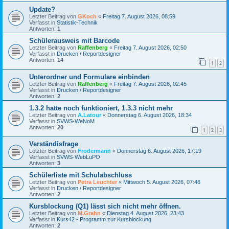
Update?
Letzter Beitrag von
GKoch
«
Freitag 7. August 2026, 08:59
Verfasst in
Statistik-Technik
Antworten:
1
Schülerausweis mit Barcode
Letzter Beitrag von
Raffenberg
«
Freitag 7. August 2026, 02:50
Verfasst in
Drucken / Reportdesigner
Antworten:
14
1
2
Unterordner und Formulare einbinden
Letzter Beitrag von
Raffenberg
«
Freitag 7. August 2026, 02:45
Verfasst in
Drucken / Reportdesigner
Antworten:
2
1.3.2 hatte noch funktioniert, 1.3.3 nicht mehr
Letzter Beitrag von
A.Latour
«
Donnerstag 6. August 2026, 18:34
Verfasst in
SVWS-WeNoM
Antworten:
20
1
2
3
Verständisfrage
Letzter Beitrag von
Frodermann
«
Donnerstag 6. August 2026, 17:19
Verfasst in
SVWS-WebLuPO
Antworten:
3
Schülerliste mit Schulabschluss
Letzter Beitrag von
Petra Leuchter
«
Mittwoch 5. August 2026, 07:46
Verfasst in
Drucken / Reportdesigner
Antworten:
2
Kursblockung (Q1) lässt sich nicht mehr öffnen.
Letzter Beitrag von
M.Grahn
«
Dienstag 4. August 2026, 23:43
Verfasst in
Kurs42 - Programm zur Kursblockung
Antworten:
2