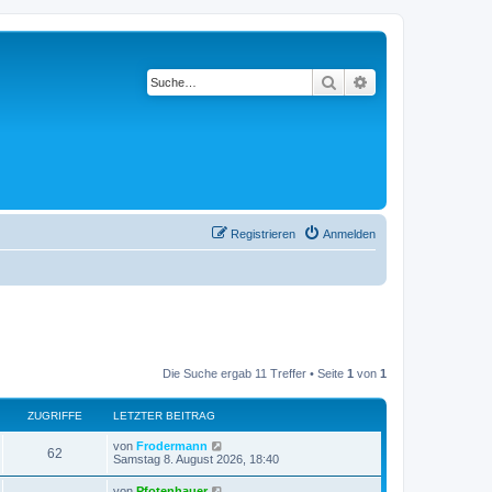
Suche
Erweiterte Suche
Registrieren
Anmelden
Die Suche ergab 11 Treffer • Seite
1
von
1
ZUGRIFFE
LETZTER BEITRAG
L
von
Frodermann
Z
62
e
Samstag 8. August 2026, 18:40
t
u
z
L
von
Pfotenhauer