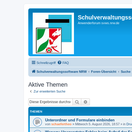
Schulverwaltungs
Anwenderforum svws.nrw.de
Schnellzugriff
FAQ
Schulverwaltungssoftware NRW
Foren-Übersicht
Suche
Aktive Themen
Zur erweiterten Suche
Suche
Erweiterte Suche
THEMEN
Unterordner und Formulare einbinden
von
schaefertheo
»
Mittwoch 5. August 2026, 18:57
» in
Dru