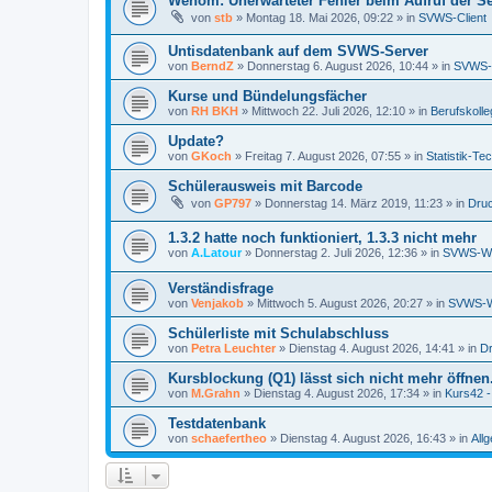
Wenom: Unerwarteter Fehler beim Aufruf der S
von
stb
»
Montag 18. Mai 2026, 09:22
» in
SVWS-Client
Untisdatenbank auf dem SVWS-Server
von
BerndZ
»
Donnerstag 6. August 2026, 10:44
» in
SVWS-
Kurse und Bündelungsfächer
von
RH BKH
»
Mittwoch 22. Juli 2026, 12:10
» in
Berufskolle
Update?
von
GKoch
»
Freitag 7. August 2026, 07:55
» in
Statistik-Te
Schülerausweis mit Barcode
von
GP797
»
Donnerstag 14. März 2019, 11:23
» in
Druc
1.3.2 hatte noch funktioniert, 1.3.3 nicht mehr
von
A.Latour
»
Donnerstag 2. Juli 2026, 12:36
» in
SVWS-W
Verständisfrage
von
Venjakob
»
Mittwoch 5. August 2026, 20:27
» in
SVWS-
Schülerliste mit Schulabschluss
von
Petra Leuchter
»
Dienstag 4. August 2026, 14:41
» in
Dr
Kursblockung (Q1) lässt sich nicht mehr öffnen
von
M.Grahn
»
Dienstag 4. August 2026, 17:34
» in
Kurs42 
Testdatenbank
von
schaefertheo
»
Dienstag 4. August 2026, 16:43
» in
All