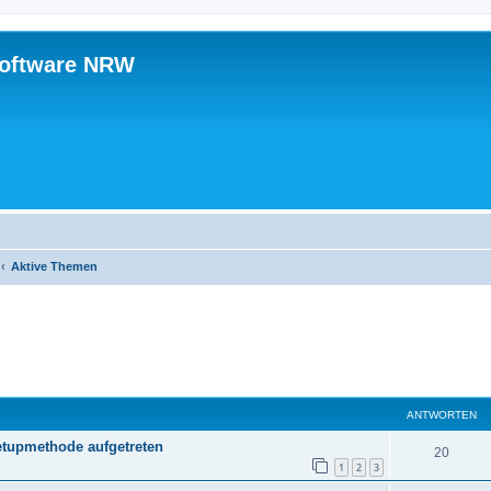
software NRW
Aktive Themen
ANTWORTEN
etupmethode aufgetreten
A
20
1
2
3
n