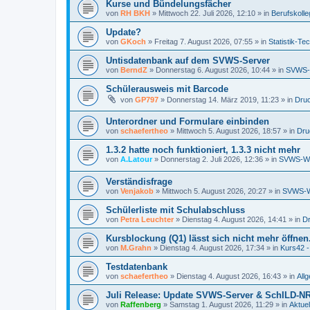
Kurse und Bündelungsfächer
von
RH BKH
»
Mittwoch 22. Juli 2026, 12:10
» in
Berufskolle
Update?
von
GKoch
»
Freitag 7. August 2026, 07:55
» in
Statistik-Te
Untisdatenbank auf dem SVWS-Server
von
BerndZ
»
Donnerstag 6. August 2026, 10:44
» in
SVWS-
Schülerausweis mit Barcode
von
GP797
»
Donnerstag 14. März 2019, 11:23
» in
Druc
Unterordner und Formulare einbinden
von
schaefertheo
»
Mittwoch 5. August 2026, 18:57
» in
Dru
1.3.2 hatte noch funktioniert, 1.3.3 nicht mehr
von
A.Latour
»
Donnerstag 2. Juli 2026, 12:36
» in
SVWS-W
Verständisfrage
von
Venjakob
»
Mittwoch 5. August 2026, 20:27
» in
SVWS-
Schülerliste mit Schulabschluss
von
Petra Leuchter
»
Dienstag 4. August 2026, 14:41
» in
Dr
Kursblockung (Q1) lässt sich nicht mehr öffnen
von
M.Grahn
»
Dienstag 4. August 2026, 17:34
» in
Kurs42 
Testdatenbank
von
schaefertheo
»
Dienstag 4. August 2026, 16:43
» in
All
Juli Release: Update SVWS-Server & SchILD-
von
Raffenberg
»
Samstag 1. August 2026, 11:29
» in
Aktuel