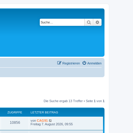
Suche
Erweiterte Suche
Registrieren
Anmelden
Die Suche ergab 13 Treffer • Seite
1
von
1
ZUGRIFFE
LETZTER BEITRAG
L
von
CAG91
Z
10856
e
Freitag 7. August 2026, 09:55
t
u
z