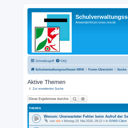
Schulverwaltungs
Anwenderforum svws.nrw.de
Schnellzugriff
FAQ
Schulverwaltungssoftware NRW
Foren-Übersicht
Suche
Aktive Themen
Zur erweiterten Suche
Suche
Erweiterte Suche
THEMEN
Wenom: Unerwarteter Fehler beim Aufruf der S
von
stb
»
Montag 18. Mai 2026, 09:22
» in
SVWS-Client