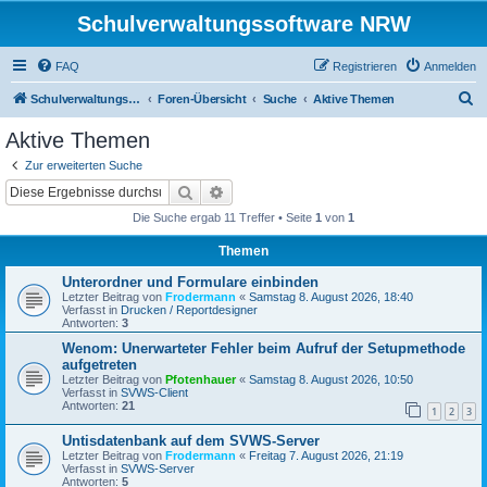
Schulverwaltungssoftware NRW
FAQ
Registrieren
Anmelden
S
Schulverwaltungssoftware NRW
Foren-Übersicht
Suche
Aktive Themen
u
Aktive Themen
c
Zur erweiterten Suche
h
Suche
Erweiterte Suche
e
Die Suche ergab 11 Treffer • Seite
1
von
1
Themen
Unterordner und Formulare einbinden
Letzter Beitrag von
Frodermann
«
Samstag 8. August 2026, 18:40
Verfasst in
Drucken / Reportdesigner
Antworten:
3
Wenom: Unerwarteter Fehler beim Aufruf der Setupmethode
aufgetreten
Letzter Beitrag von
Pfotenhauer
«
Samstag 8. August 2026, 10:50
Verfasst in
SVWS-Client
Antworten:
21
1
2
3
Untisdatenbank auf dem SVWS-Server
Letzter Beitrag von
Frodermann
«
Freitag 7. August 2026, 21:19
Verfasst in
SVWS-Server
Antworten:
5