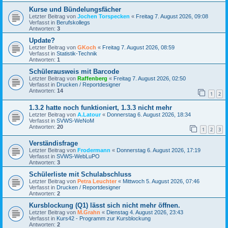
Kurse und Bündelungsfächer
Letzter Beitrag von
Jochen Torspecken
«
Freitag 7. August 2026, 09:08
Verfasst in
Berufskollegs
Antworten:
3
Update?
Letzter Beitrag von
GKoch
«
Freitag 7. August 2026, 08:59
Verfasst in
Statistik-Technik
Antworten:
1
Schülerausweis mit Barcode
Letzter Beitrag von
Raffenberg
«
Freitag 7. August 2026, 02:50
Verfasst in
Drucken / Reportdesigner
Antworten:
14
1
2
1.3.2 hatte noch funktioniert, 1.3.3 nicht mehr
Letzter Beitrag von
A.Latour
«
Donnerstag 6. August 2026, 18:34
Verfasst in
SVWS-WeNoM
Antworten:
20
1
2
3
Verständisfrage
Letzter Beitrag von
Frodermann
«
Donnerstag 6. August 2026, 17:19
Verfasst in
SVWS-WebLuPO
Antworten:
3
Schülerliste mit Schulabschluss
Letzter Beitrag von
Petra Leuchter
«
Mittwoch 5. August 2026, 07:46
Verfasst in
Drucken / Reportdesigner
Antworten:
2
Kursblockung (Q1) lässt sich nicht mehr öffnen.
Letzter Beitrag von
M.Grahn
«
Dienstag 4. August 2026, 23:43
Verfasst in
Kurs42 - Programm zur Kursblockung
Antworten:
2