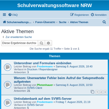
Schulverwaltungssoftware NRW
FAQ
Registrieren
Anmelden
S
Schulverwaltungssoftware NRW
Foren-Übersicht
Suche
Aktive Themen
u
Aktive Themen
c
Zur erweiterten Suche
h
Suche
Erweiterte Suche
e
Die Suche ergab 11 Treffer • Seite
1
von
1
Themen
Unterordner und Formulare einbinden
Letzter Beitrag von
Frodermann
«
Samstag 8. August 2026, 18:40
Verfasst in
Drucken / Reportdesigner
Antworten:
3
Wenom: Unerwarteter Fehler beim Aufruf der Setupmethode
aufgetreten
Letzter Beitrag von
Pfotenhauer
«
Samstag 8. August 2026, 10:50
Verfasst in
SVWS-Client
Antworten:
21
1
2
3
Untisdatenbank auf dem SVWS-Server
Letzter Beitrag von
Frodermann
«
Freitag 7. August 2026, 21:19
Verfasst in
SVWS-Server
Antworten:
5