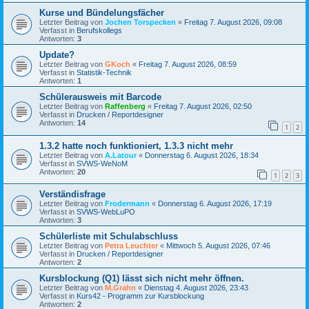
Kurse und Bündelungsfächer
Letzter Beitrag von
Jochen Torspecken
«
Freitag 7. August 2026, 09:08
Verfasst in
Berufskollegs
Antworten:
3
Update?
Letzter Beitrag von
GKoch
«
Freitag 7. August 2026, 08:59
Verfasst in
Statistik-Technik
Antworten:
1
Schülerausweis mit Barcode
Letzter Beitrag von
Raffenberg
«
Freitag 7. August 2026, 02:50
Verfasst in
Drucken / Reportdesigner
Antworten:
14
1
2
1.3.2 hatte noch funktioniert, 1.3.3 nicht mehr
Letzter Beitrag von
A.Latour
«
Donnerstag 6. August 2026, 18:34
Verfasst in
SVWS-WeNoM
Antworten:
20
1
2
3
Verständisfrage
Letzter Beitrag von
Frodermann
«
Donnerstag 6. August 2026, 17:19
Verfasst in
SVWS-WebLuPO
Antworten:
3
Schülerliste mit Schulabschluss
Letzter Beitrag von
Petra Leuchter
«
Mittwoch 5. August 2026, 07:46
Verfasst in
Drucken / Reportdesigner
Antworten:
2
Kursblockung (Q1) lässt sich nicht mehr öffnen.
Letzter Beitrag von
M.Grahn
«
Dienstag 4. August 2026, 23:43
Verfasst in
Kurs42 - Programm zur Kursblockung
Antworten:
2