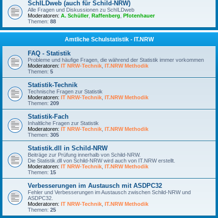
SchILDweb (auch für Schild-NRW)
Alle Fragen und Diskussionen zu SchILDweb
Moderatoren:
A. Schüller
,
Raffenberg
,
Pfotenhauer
Themen:
88
Amtliche Schulstatistik - IT.NRW
FAQ - Statistik
Probleme und häufige Fragen, die während der Statistik immer vorkommen
Moderatoren:
IT NRW-Technik
,
IT.NRW Methodik
Themen:
5
Statistik-Technik
Technische Fragen zur Statistik
Moderatoren:
IT NRW-Technik
,
IT.NRW Methodik
Themen:
209
Statistik-Fach
Inhaltliche Fragen zur Statistik
Moderatoren:
IT NRW-Technik
,
IT.NRW Methodik
Themen:
305
Statistik.dll in Schild-NRW
Beiträge zur Prüfung innerhalb von Schild-NRW.
Die Statistik.dll von Schild-NRW wird auch von IT.NRW erstellt.
Moderatoren:
IT NRW-Technik
,
IT.NRW Methodik
Themen:
15
Verbesserungen im Austausch mit ASDPC32
Fehler und Verbesserungen im Austausch zwischen Schild-NRW und
ASDPC32.
Moderatoren:
IT NRW-Technik
,
IT.NRW Methodik
Themen:
25