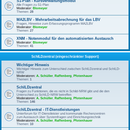
S1-Plan - Kursverwaltungsmodul
Alle Fragen zu S1-Plan
Moderator:
Blomeyer
Themen:
28
MA2LBV - Mehrarbeitsabrechnung für das LBV
Fragen, Hinweise zum Erfassungsprogramm MA2LBV
Moderator:
Blomeyer
Themen:
27
XNM - Notenmodul für den automatisierten Austausch
Moderator:
Blomeyer
Themen:
41
SchILDzentral (eingeschränkter Support)
Wichtiger Hinweis
Wichtiger Hinweis zum Unterschied zwischen SchILDzentral und SchILD-
NRW
Moderatoren:
A. Schüller
,
Raffenberg
,
Pfotenhauer
Themen:
1
SchILDzentral
Fragen zu Funktionen, die es nicht in Schild-NRW gibt und die den
Unterschied zu SchILD-NRW betreffen
Moderatoren:
A. Schüller
,
Raffenberg
,
Pfotenhauer
Themen:
146
SchILDzentral - IT-Dienstleistungen
Unterforum für IT-Dienstleister und kommunale Rechenzentren
zum Austausch über Systemfragen und Einrichtungstechnik
Moderatoren:
A. Schüller
,
Raffenberg
,
Pfotenhauer
Themen:
10