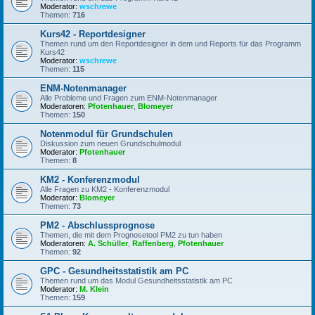
Moderator:
wschrewe
Themen:
716
Kurs42 - Reportdesigner
Themen rund um den Reportdesigner in dem und Reports für das Programm
Kurs42
Moderator:
wschrewe
Themen:
115
ENM-Notenmanager
Alle Probleme und Fragen zum ENM-Notenmanager
Moderatoren:
Pfotenhauer
,
Blomeyer
Themen:
150
Notenmodul für Grundschulen
Diskussion zum neuen Grundschulmodul
Moderator:
Pfotenhauer
Themen:
8
KM2 - Konferenzmodul
Alle Fragen zu KM2 - Konferenzmodul
Moderator:
Blomeyer
Themen:
73
PM2 - Abschlussprognose
Themen, die mit dem Prognosetool PM2 zu tun haben
Moderatoren:
A. Schüller
,
Raffenberg
,
Pfotenhauer
Themen:
92
GPC - Gesundheitsstatistik am PC
Themen rund um das Modul Gesundheitsstatistik am PC
Moderator:
M. Klein
Themen:
159