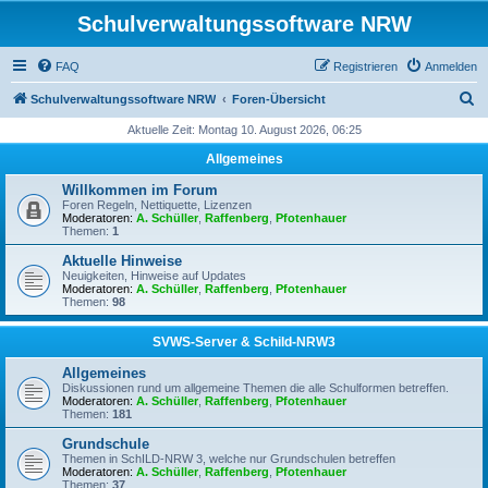
Schulverwaltungssoftware NRW
FAQ
Registrieren
Anmelden
S
Schulverwaltungssoftware NRW
Foren-Übersicht
u
Aktuelle Zeit: Montag 10. August 2026, 06:25
c
Allgemeines
h
Willkommen im Forum
e
Foren Regeln, Nettiquette, Lizenzen
Moderatoren:
A. Schüller
,
Raffenberg
,
Pfotenhauer
Themen:
1
Aktuelle Hinweise
Neuigkeiten, Hinweise auf Updates
Moderatoren:
A. Schüller
,
Raffenberg
,
Pfotenhauer
Themen:
98
SVWS-Server & Schild-NRW3
Allgemeines
Diskussionen rund um allgemeine Themen die alle Schulformen betreffen.
Moderatoren:
A. Schüller
,
Raffenberg
,
Pfotenhauer
Themen:
181
Grundschule
Themen in SchILD-NRW 3, welche nur Grundschulen betreffen
Moderatoren:
A. Schüller
,
Raffenberg
,
Pfotenhauer
Themen:
37