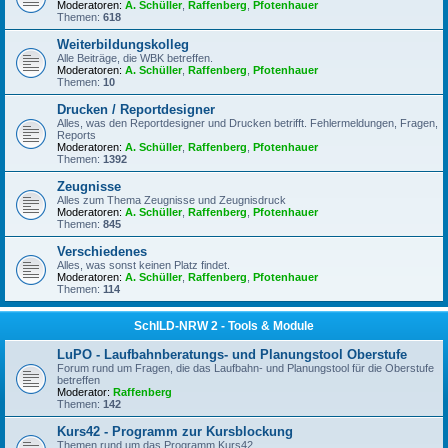
Moderatoren:
A. Schüller
,
Raffenberg
,
Pfotenhauer
Themen:
618
Weiterbildungskolleg
Alle Beiträge, die WBK betreffen.
Moderatoren:
A. Schüller
,
Raffenberg
,
Pfotenhauer
Themen:
10
Drucken / Reportdesigner
Alles, was den Reportdesigner und Drucken betrifft. Fehlermeldungen, Fragen,
Reports
Moderatoren:
A. Schüller
,
Raffenberg
,
Pfotenhauer
Themen:
1392
Zeugnisse
Alles zum Thema Zeugnisse und Zeugnisdruck
Moderatoren:
A. Schüller
,
Raffenberg
,
Pfotenhauer
Themen:
845
Verschiedenes
Alles, was sonst keinen Platz findet.
Moderatoren:
A. Schüller
,
Raffenberg
,
Pfotenhauer
Themen:
114
SchILD-NRW 2 - Tools & Module
LuPO - Laufbahnberatungs- und Planungstool Oberstufe
Forum rund um Fragen, die das Laufbahn- und Planungstool für die Oberstufe
betreffen
Moderator:
Raffenberg
Themen:
142
Kurs42 - Programm zur Kursblockung
Themen rund um das Programm Kurs42