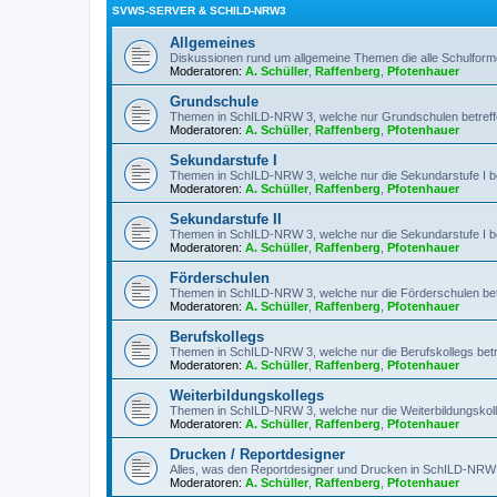
SVWS-SERVER & SCHILD-NRW3
Allgemeines
Diskussionen rund um allgemeine Themen die alle Schulforme
Moderatoren:
A. Schüller
,
Raffenberg
,
Pfotenhauer
Grundschule
Themen in SchILD-NRW 3, welche nur Grundschulen betref
Moderatoren:
A. Schüller
,
Raffenberg
,
Pfotenhauer
Sekundarstufe I
Themen in SchILD-NRW 3, welche nur die Sekundarstufe I be
Moderatoren:
A. Schüller
,
Raffenberg
,
Pfotenhauer
Sekundarstufe II
Themen in SchILD-NRW 3, welche nur die Sekundarstufe I be
Moderatoren:
A. Schüller
,
Raffenberg
,
Pfotenhauer
Förderschulen
Themen in SchILD-NRW 3, welche nur die Förderschulen bet
Moderatoren:
A. Schüller
,
Raffenberg
,
Pfotenhauer
Berufskollegs
Themen in SchILD-NRW 3, welche nur die Berufskollegs betr
Moderatoren:
A. Schüller
,
Raffenberg
,
Pfotenhauer
Weiterbildungskollegs
Themen in SchILD-NRW 3, welche nur die Weiterbildungskoll
Moderatoren:
A. Schüller
,
Raffenberg
,
Pfotenhauer
Drucken / Reportdesigner
Alles, was den Reportdesigner und Drucken in SchILD-NRW 3
Moderatoren:
A. Schüller
,
Raffenberg
,
Pfotenhauer