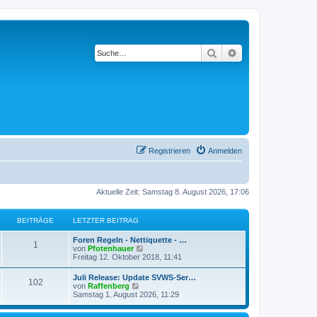
Suche
Erweiterte Suche
Registrieren
Anmelden
Aktuelle Zeit: Samstag 8. August 2026, 17:06
BEITRÄGE
LETZTER BEITRAG
L
Foren Regeln - Nettiquette - …
B
1
e
N
von
Pfotenhauer
t
e
Freitag 12. Oktober 2018, 11:41
e
z
u
t
e
L
Juli Release: Update SVWS-Ser…
i
B
102
e
s
e
N
von
Raffenberg
r
t
t
e
Samstag 1. August 2026, 11:29
t
B
e
e
z
u
e
r
t
e
i
B