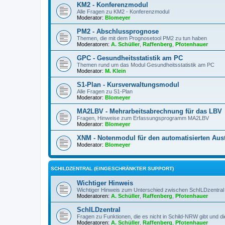
KM2 - Konferenzmodul
Alle Fragen zu KM2 - Konferenzmodul
Moderator:
Blomeyer
PM2 - Abschlussprognose
Themen, die mit dem Prognosetool PM2 zu tun haben
Moderatoren:
A. Schüller
,
Raffenberg
,
Pfotenhauer
GPC - Gesundheitsstatistik am PC
Themen rund um das Modul Gesundheitsstatistik am PC
Moderator:
M. Klein
S1-Plan - Kursverwaltungsmodul
Alle Fragen zu S1-Plan
Moderator:
Blomeyer
MA2LBV - Mehrarbeitsabrechnung für das LBV
Fragen, Hinweise zum Erfassungsprogramm MA2LBV
Moderator:
Blomeyer
XNM - Notenmodul für den automatisierten Aus
Moderator:
Blomeyer
SCHILDZENTRAL (EINGESCHRÄNKTER SUPPORT)
Wichtiger Hinweis
Wichtiger Hinweis zum Unterschied zwischen SchILDzentr
Moderatoren:
A. Schüller
,
Raffenberg
,
Pfotenhauer
SchILDzentral
Fragen zu Funktionen, die es nicht in Schild-NRW gibt und 
Moderatoren:
A. Schüller
,
Raffenberg
,
Pfotenhauer