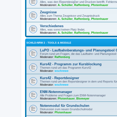
Alles, was den Reportdesigner und Drucken betrifft. Fehler
Moderatoren:
A. Schüller
,
Raffenberg
,
Pfotenhauer
Zeugnisse
Alles zum Thema Zeugnisse und Zeugnisdruck
Moderatoren:
A. Schüller
,
Raffenberg
,
Pfotenhauer
Verschiedenes
Alles, was sonst keinen Platz findet.
Moderatoren:
A. Schüller
,
Raffenberg
,
Pfotenhauer
SCHILD-NRW 2 - TOOLS & MODULE
LuPO - Laufbahnberatungs- und Planungstool 
Forum rund um Fragen, die das Laufbahn- und Planungstool f
Moderator:
Raffenberg
Kurs42 - Programm zur Kursblockung
Themen rund um das Programm Kurs42
Moderator:
wschrewe
Kurs42 - Reportdesigner
Themen rund um den Reportdesigner in dem und Reports f
Moderator:
wschrewe
ENM-Notenmanager
Alle Probleme und Fragen zum ENM-Notenmanager
Moderatoren:
Pfotenhauer
,
Blomeyer
Notenmodul für Grundschulen
Diskussion zum neuen Grundschulmodul
Moderator:
Pfotenhauer