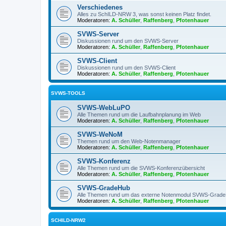
Verschiedenes
Alles zu SchILD-NRW 3, was sonst keinen Platz findet.
Moderatoren:
A. Schüller
,
Raffenberg
,
Pfotenhauer
SVWS-Server
Diskussionen rund um den SVWS-Server
Moderatoren:
A. Schüller
,
Raffenberg
,
Pfotenhauer
SVWS-Client
Diskussionen rund um den SVWS-Client
Moderatoren:
A. Schüller
,
Raffenberg
,
Pfotenhauer
SVWS-TOOLS
SVWS-WebLuPO
Alle Themen rund um die Laufbahnplanung im Web
Moderatoren:
A. Schüller
,
Raffenberg
,
Pfotenhauer
SVWS-WeNoM
Themen rund um den Web-Notenmanager
Moderatoren:
A. Schüller
,
Raffenberg
,
Pfotenhauer
SVWS-Konferenz
Alle Themen rund um die SVWS-Konferenzübersicht
Moderatoren:
A. Schüller
,
Raffenberg
,
Pfotenhauer
SVWS-GradeHub
Alle Themen rund um das externe Notenmodul SVWS-Grad
Moderatoren:
A. Schüller
,
Raffenberg
,
Pfotenhauer
SCHILD-NRW2