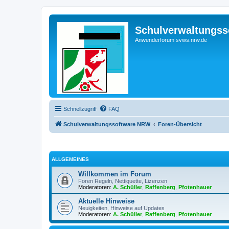
Schulverwaltungs
Anwenderforum svws.nrw.de
Schnellzugriff
FAQ
Schulverwaltungssoftware NRW
Foren-Übersicht
ALLGEMEINES
Willkommen im Forum
Foren Regeln, Nettiquette, Lizenzen
Moderatoren:
A. Schüller
,
Raffenberg
,
Pfotenhauer
Aktuelle Hinweise
Neuigkeiten, Hinweise auf Updates
Moderatoren:
A. Schüller
,
Raffenberg
,
Pfotenhauer