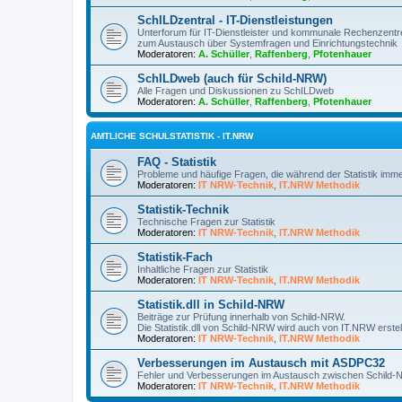
SchILDzentral - IT-Dienstleistungen
Unterforum für IT-Dienstleister und kommunale Rechenzentr
zum Austausch über Systemfragen und Einrichtungstechnik
Moderatoren:
A. Schüller
,
Raffenberg
,
Pfotenhauer
SchILDweb (auch für Schild-NRW)
Alle Fragen und Diskussionen zu SchILDweb
Moderatoren:
A. Schüller
,
Raffenberg
,
Pfotenhauer
AMTLICHE SCHULSTATISTIK - IT.NRW
FAQ - Statistik
Probleme und häufige Fragen, die während der Statistik im
Moderatoren:
IT NRW-Technik
,
IT.NRW Methodik
Statistik-Technik
Technische Fragen zur Statistik
Moderatoren:
IT NRW-Technik
,
IT.NRW Methodik
Statistik-Fach
Inhaltliche Fragen zur Statistik
Moderatoren:
IT NRW-Technik
,
IT.NRW Methodik
Statistik.dll in Schild-NRW
Beiträge zur Prüfung innerhalb von Schild-NRW.
Die Statistik.dll von Schild-NRW wird auch von IT.NRW erstell
Moderatoren:
IT NRW-Technik
,
IT.NRW Methodik
Verbesserungen im Austausch mit ASDPC32
Fehler und Verbesserungen im Austausch zwischen Schil
Moderatoren:
IT NRW-Technik
,
IT.NRW Methodik