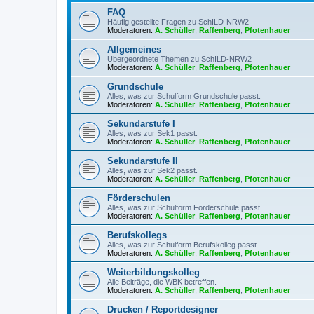
FAQ
Häufig gestellte Fragen zu SchILD-NRW2
Moderatoren:
A. Schüller
,
Raffenberg
,
Pfotenhauer
Allgemeines
Übergeordnete Themen zu SchILD-NRW2
Moderatoren:
A. Schüller
,
Raffenberg
,
Pfotenhauer
Grundschule
Alles, was zur Schulform Grundschule passt.
Moderatoren:
A. Schüller
,
Raffenberg
,
Pfotenhauer
Sekundarstufe I
Alles, was zur Sek1 passt.
Moderatoren:
A. Schüller
,
Raffenberg
,
Pfotenhauer
Sekundarstufe II
Alles, was zur Sek2 passt.
Moderatoren:
A. Schüller
,
Raffenberg
,
Pfotenhauer
Förderschulen
Alles, was zur Schulform Förderschule passt.
Moderatoren:
A. Schüller
,
Raffenberg
,
Pfotenhauer
Berufskollegs
Alles, was zur Schulform Berufskolleg passt.
Moderatoren:
A. Schüller
,
Raffenberg
,
Pfotenhauer
Weiterbildungskolleg
Alle Beiträge, die WBK betreffen.
Moderatoren:
A. Schüller
,
Raffenberg
,
Pfotenhauer
Drucken / Reportdesigner