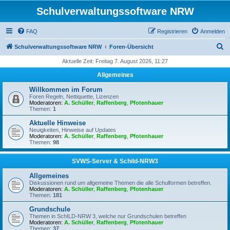
Schulverwaltungssoftware NRW
FAQ
Registrieren
Anmelden
S
Schulverwaltungssoftware NRW
Foren-Übersicht
u
Aktuelle Zeit: Freitag 7. August 2026, 11:27
c
Allgemeines
h
Willkommen im Forum
e
Foren Regeln, Nettiquette, Lizenzen
Moderatoren:
A. Schüller
,
Raffenberg
,
Pfotenhauer
Themen:
1
Aktuelle Hinweise
Neuigkeiten, Hinweise auf Updates
Moderatoren:
A. Schüller
,
Raffenberg
,
Pfotenhauer
Themen:
98
SVWS-Server & Schild-NRW3
Allgemeines
Diskussionen rund um allgemeine Themen die alle Schulformen betreffen.
Moderatoren:
A. Schüller
,
Raffenberg
,
Pfotenhauer
Themen:
181
Grundschule
Themen in SchILD-NRW 3, welche nur Grundschulen betreffen
Moderatoren:
A. Schüller
,
Raffenberg
,
Pfotenhauer
Themen:
37