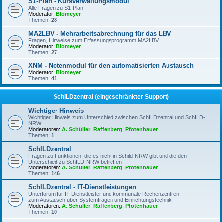
S1-Plan - Kursverwaltungsmodul
Alle Fragen zu S1-Plan
Moderator:
Blomeyer
Themen:
28
MA2LBV - Mehrarbeitsabrechnung für das LBV
Fragen, Hinweise zum Erfassungsprogramm MA2LBV
Moderator:
Blomeyer
Themen:
27
XNM - Notenmodul für den automatisierten Austausch
Moderator:
Blomeyer
Themen:
41
SchILDzentral (eingeschränkter Support)
Wichtiger Hinweis
Wichtiger Hinweis zum Unterschied zwischen SchILDzentral und SchILD-
NRW
Moderatoren:
A. Schüller
,
Raffenberg
,
Pfotenhauer
Themen:
1
SchILDzentral
Fragen zu Funktionen, die es nicht in Schild-NRW gibt und die den
Unterschied zu SchILD-NRW betreffen
Moderatoren:
A. Schüller
,
Raffenberg
,
Pfotenhauer
Themen:
146
SchILDzentral - IT-Dienstleistungen
Unterforum für IT-Dienstleister und kommunale Rechenzentren
zum Austausch über Systemfragen und Einrichtungstechnik
Moderatoren:
A. Schüller
,
Raffenberg
,
Pfotenhauer
Themen:
10