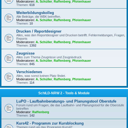
Moderatoren:
A. Schüller
,
Raffenberg
,
Pfotenhauer
Themen:
618
Weiterbildungskolleg
Alle Beiträge, die WBK betreffen.
Moderatoren:
A. Schüller
,
Raffenberg
,
Pfotenhauer
Themen:
10
Drucken / Reportdesigner
Alles, was den Reportdesigner und Drucken betrifft. Fehlermeldungen, Fragen,
Reports
Moderatoren:
A. Schüller
,
Raffenberg
,
Pfotenhauer
Themen:
1392
Zeugnisse
Alles zum Thema Zeugnisse und Zeugnisdruck
Moderatoren:
A. Schüller
,
Raffenberg
,
Pfotenhauer
Themen:
845
Verschiedenes
Alles, was sonst keinen Platz findet.
Moderatoren:
A. Schüller
,
Raffenberg
,
Pfotenhauer
Themen:
114
SchILD-NRW 2 - Tools & Module
LuPO - Laufbahnberatungs- und Planungstool Oberstufe
Forum rund um Fragen, die das Laufbahn- und Planungstool für die Oberstufe
betreffen
Moderator:
Raffenberg
Themen:
142
Kurs42 - Programm zur Kursblockung
Themen rund um das Programm Kurs42