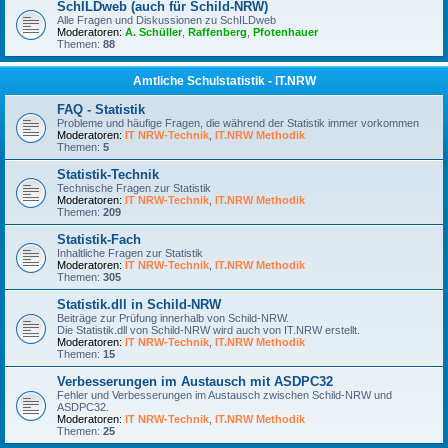
SchILDweb (auch für Schild-NRW)
Alle Fragen und Diskussionen zu SchILDweb
Moderatoren:
A. Schüller
,
Raffenberg
,
Pfotenhauer
Themen:
88
Amtliche Schulstatistik - IT.NRW
FAQ - Statistik
Probleme und häufige Fragen, die während der Statistik immer vorkommen
Moderatoren:
IT NRW-Technik
,
IT.NRW Methodik
Themen:
5
Statistik-Technik
Technische Fragen zur Statistik
Moderatoren:
IT NRW-Technik
,
IT.NRW Methodik
Themen:
209
Statistik-Fach
Inhaltliche Fragen zur Statistik
Moderatoren:
IT NRW-Technik
,
IT.NRW Methodik
Themen:
305
Statistik.dll in Schild-NRW
Beiträge zur Prüfung innerhalb von Schild-NRW.
Die Statistik.dll von Schild-NRW wird auch von IT.NRW erstellt.
Moderatoren:
IT NRW-Technik
,
IT.NRW Methodik
Themen:
15
Verbesserungen im Austausch mit ASDPC32
Fehler und Verbesserungen im Austausch zwischen Schild-NRW und
ASDPC32.
Moderatoren:
IT NRW-Technik
,
IT.NRW Methodik
Themen:
25