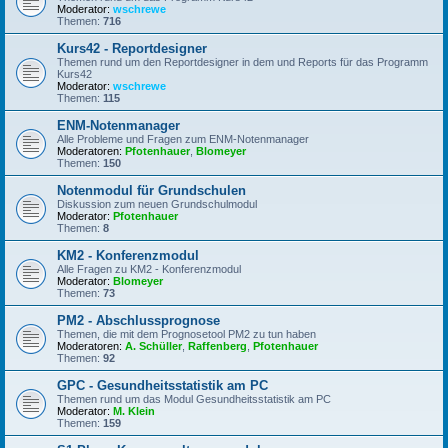
Moderator:
wschrewe
Themen:
716
Kurs42 - Reportdesigner
Themen rund um den Reportdesigner in dem und Reports für das Programm
Kurs42
Moderator:
wschrewe
Themen:
115
ENM-Notenmanager
Alle Probleme und Fragen zum ENM-Notenmanager
Moderatoren:
Pfotenhauer
,
Blomeyer
Themen:
150
Notenmodul für Grundschulen
Diskussion zum neuen Grundschulmodul
Moderator:
Pfotenhauer
Themen:
8
KM2 - Konferenzmodul
Alle Fragen zu KM2 - Konferenzmodul
Moderator:
Blomeyer
Themen:
73
PM2 - Abschlussprognose
Themen, die mit dem Prognosetool PM2 zu tun haben
Moderatoren:
A. Schüller
,
Raffenberg
,
Pfotenhauer
Themen:
92
GPC - Gesundheitsstatistik am PC
Themen rund um das Modul Gesundheitsstatistik am PC
Moderator:
M. Klein
Themen:
159