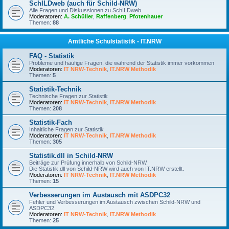
SchILDweb (auch für Schild-NRW)
Alle Fragen und Diskussionen zu SchILDweb
Moderatoren:
A. Schüller
,
Raffenberg
,
Pfotenhauer
Themen:
88
Amtliche Schulstatistik - IT.NRW
FAQ - Statistik
Probleme und häufige Fragen, die während der Statistik immer vorkommen
Moderatoren:
IT NRW-Technik
,
IT.NRW Methodik
Themen:
5
Statistik-Technik
Technische Fragen zur Statistik
Moderatoren:
IT NRW-Technik
,
IT.NRW Methodik
Themen:
208
Statistik-Fach
Inhaltliche Fragen zur Statistik
Moderatoren:
IT NRW-Technik
,
IT.NRW Methodik
Themen:
305
Statistik.dll in Schild-NRW
Beiträge zur Prüfung innerhalb von Schild-NRW.
Die Statistik.dll von Schild-NRW wird auch von IT.NRW erstellt.
Moderatoren:
IT NRW-Technik
,
IT.NRW Methodik
Themen:
15
Verbesserungen im Austausch mit ASDPC32
Fehler und Verbesserungen im Austausch zwischen Schild-NRW und
ASDPC32.
Moderatoren:
IT NRW-Technik
,
IT.NRW Methodik
Themen:
25