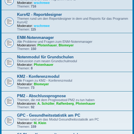
Moderator:
wschrewe
Themen:
716
Kurs42 - Reportdesigner
Themen rund um den Reportdesigner in dem und Reports für das Programm
Kurs42
Moderator:
wschrewe
Themen:
115
ENM-Notenmanager
Alle Probleme und Fragen zum ENM-Notenmanager
Moderatoren:
Pfotenhauer
,
Blomeyer
Themen:
150
Notenmodul für Grundschulen
Diskussion zum neuen Grundschulmodul
Moderator:
Pfotenhauer
Themen:
8
KM2 - Konferenzmodul
Alle Fragen zu KM2 - Konferenzmodul
Moderator:
Blomeyer
Themen:
73
PM2 - Abschlussprognose
Themen, die mit dem Prognosetool PM2 zu tun haben
Moderatoren:
A. Schüller
,
Raffenberg
,
Pfotenhauer
Themen:
92
GPC - Gesundheitsstatistik am PC
Themen rund um das Modul Gesundheitsstatistik am PC
Moderator:
M. Klein
Themen:
159