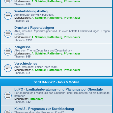
Moderatoren:
A. Schüller
,
Raffenberg
,
Pfotenhauer
Themen:
618
Weiterbildungskolleg
Alle Beiträge, die WBK betreffen.
Moderatoren:
A. Schüller
,
Raffenberg
,
Pfotenhauer
Themen:
10
Drucken / Reportdesigner
Alles, was den Reportdesigner und Drucken betrifft. Fehlermeldungen, Fragen,
Reports
Moderatoren:
A. Schüller
,
Raffenberg
,
Pfotenhauer
Themen:
1392
Zeugnisse
Alles zum Thema Zeugnisse und Zeugnisdruck
Moderatoren:
A. Schüller
,
Raffenberg
,
Pfotenhauer
Themen:
845
Verschiedenes
Alles, was sonst keinen Platz findet.
Moderatoren:
A. Schüller
,
Raffenberg
,
Pfotenhauer
Themen:
114
SchILD-NRW 2 - Tools & Module
LuPO - Laufbahnberatungs- und Planungstool Oberstufe
Forum rund um Fragen, die das Laufbahn- und Planungstool für die Oberstufe
betreffen
Moderator:
Raffenberg
Themen:
142
Kurs42 - Programm zur Kursblockung
Themen rund um das Programm Kurs42