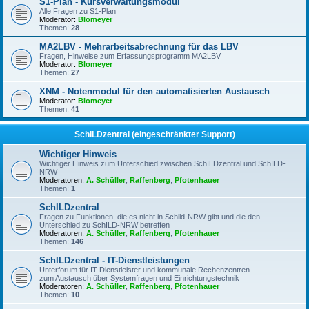
S1-Plan - Kursverwaltungsmodul
Alle Fragen zu S1-Plan
Moderator:
Blomeyer
Themen:
28
MA2LBV - Mehrarbeitsabrechnung für das LBV
Fragen, Hinweise zum Erfassungsprogramm MA2LBV
Moderator:
Blomeyer
Themen:
27
XNM - Notenmodul für den automatisierten Austausch
Moderator:
Blomeyer
Themen:
41
SchILDzentral (eingeschränkter Support)
Wichtiger Hinweis
Wichtiger Hinweis zum Unterschied zwischen SchILDzentral und SchILD-
NRW
Moderatoren:
A. Schüller
,
Raffenberg
,
Pfotenhauer
Themen:
1
SchILDzentral
Fragen zu Funktionen, die es nicht in Schild-NRW gibt und die den
Unterschied zu SchILD-NRW betreffen
Moderatoren:
A. Schüller
,
Raffenberg
,
Pfotenhauer
Themen:
146
SchILDzentral - IT-Dienstleistungen
Unterforum für IT-Dienstleister und kommunale Rechenzentren
zum Austausch über Systemfragen und Einrichtungstechnik
Moderatoren:
A. Schüller
,
Raffenberg
,
Pfotenhauer
Themen:
10