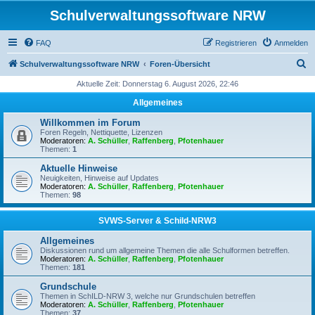
Schulverwaltungssoftware NRW
FAQ
Registrieren
Anmelden
S
Schulverwaltungssoftware NRW
Foren-Übersicht
u
Aktuelle Zeit: Donnerstag 6. August 2026, 22:46
c
Allgemeines
h
Willkommen im Forum
e
Foren Regeln, Nettiquette, Lizenzen
Moderatoren:
A. Schüller
,
Raffenberg
,
Pfotenhauer
Themen:
1
Aktuelle Hinweise
Neuigkeiten, Hinweise auf Updates
Moderatoren:
A. Schüller
,
Raffenberg
,
Pfotenhauer
Themen:
98
SVWS-Server & Schild-NRW3
Allgemeines
Diskussionen rund um allgemeine Themen die alle Schulformen betreffen.
Moderatoren:
A. Schüller
,
Raffenberg
,
Pfotenhauer
Themen:
181
Grundschule
Themen in SchILD-NRW 3, welche nur Grundschulen betreffen
Moderatoren:
A. Schüller
,
Raffenberg
,
Pfotenhauer
Themen:
37