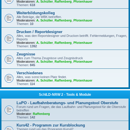
Moderatoren:
A. Schüller
,
Raffenberg
,
Pfotenhauer
Themen:
618
Weiterbildungskolleg
Alle Beiträge, die WBK betreffen.
Moderatoren:
A. Schüller
,
Raffenberg
,
Pfotenhauer
Themen:
10
Drucken / Reportdesigner
Alles, was den Reportdesigner und Drucken betrifft. Fehlermeldungen, Fragen,
Reports
Moderatoren:
A. Schüller
,
Raffenberg
,
Pfotenhauer
Themen:
1392
Zeugnisse
Alles zum Thema Zeugnisse und Zeugnisdruck
Moderatoren:
A. Schüller
,
Raffenberg
,
Pfotenhauer
Themen:
845
Verschiedenes
Alles, was sonst keinen Platz findet.
Moderatoren:
A. Schüller
,
Raffenberg
,
Pfotenhauer
Themen:
114
SchILD-NRW 2 - Tools & Module
LuPO - Laufbahnberatungs- und Planungstool Oberstufe
Forum rund um Fragen, die das Laufbahn- und Planungstool für die Oberstufe
betreffen
Moderator:
Raffenberg
Themen:
142
Kurs42 - Programm zur Kursblockung
Themen rund um das Programm Kurs42