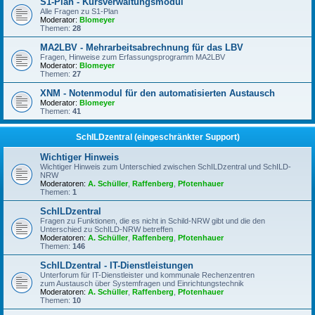
S1-Plan - Kursverwaltungsmodul
Alle Fragen zu S1-Plan
Moderator:
Blomeyer
Themen:
28
MA2LBV - Mehrarbeitsabrechnung für das LBV
Fragen, Hinweise zum Erfassungsprogramm MA2LBV
Moderator:
Blomeyer
Themen:
27
XNM - Notenmodul für den automatisierten Austausch
Moderator:
Blomeyer
Themen:
41
SchILDzentral (eingeschränkter Support)
Wichtiger Hinweis
Wichtiger Hinweis zum Unterschied zwischen SchILDzentral und SchILD-
NRW
Moderatoren:
A. Schüller
,
Raffenberg
,
Pfotenhauer
Themen:
1
SchILDzentral
Fragen zu Funktionen, die es nicht in Schild-NRW gibt und die den
Unterschied zu SchILD-NRW betreffen
Moderatoren:
A. Schüller
,
Raffenberg
,
Pfotenhauer
Themen:
146
SchILDzentral - IT-Dienstleistungen
Unterforum für IT-Dienstleister und kommunale Rechenzentren
zum Austausch über Systemfragen und Einrichtungstechnik
Moderatoren:
A. Schüller
,
Raffenberg
,
Pfotenhauer
Themen:
10