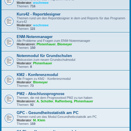
Moderator:
wschrewe
Themen:
716
Kurs42 - Reportdesigner
Themen rund um den Reportdesigner in dem und Reports für das Programm
Kurs42
Moderator:
wschrewe
Themen:
115
ENM-Notenmanager
Alle Probleme und Fragen zum ENM-Notenmanager
Moderatoren:
Pfotenhauer
,
Blomeyer
Themen:
150
Notenmodul für Grundschulen
Diskussion zum neuen Grundschulmodul
Moderator:
Pfotenhauer
Themen:
8
KM2 - Konferenzmodul
Alle Fragen zu KM2 - Konferenzmodul
Moderator:
Blomeyer
Themen:
73
PM2 - Abschlussprognose
Themen, die mit dem Prognosetool PM2 zu tun haben
Moderatoren:
A. Schüller
,
Raffenberg
,
Pfotenhauer
Themen:
92
GPC - Gesundheitsstatistik am PC
Themen rund um das Modul Gesundheitsstatistik am PC
Moderator:
M. Klein
Themen:
159