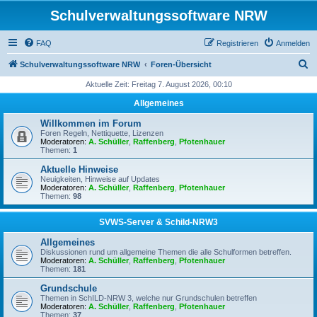
Schulverwaltungssoftware NRW
FAQ
Registrieren
Anmelden
S
Schulverwaltungssoftware NRW
Foren-Übersicht
u
Aktuelle Zeit: Freitag 7. August 2026, 00:10
c
Allgemeines
h
Willkommen im Forum
e
Foren Regeln, Nettiquette, Lizenzen
Moderatoren:
A. Schüller
,
Raffenberg
,
Pfotenhauer
Themen:
1
Aktuelle Hinweise
Neuigkeiten, Hinweise auf Updates
Moderatoren:
A. Schüller
,
Raffenberg
,
Pfotenhauer
Themen:
98
SVWS-Server & Schild-NRW3
Allgemeines
Diskussionen rund um allgemeine Themen die alle Schulformen betreffen.
Moderatoren:
A. Schüller
,
Raffenberg
,
Pfotenhauer
Themen:
181
Grundschule
Themen in SchILD-NRW 3, welche nur Grundschulen betreffen
Moderatoren:
A. Schüller
,
Raffenberg
,
Pfotenhauer
Themen:
37