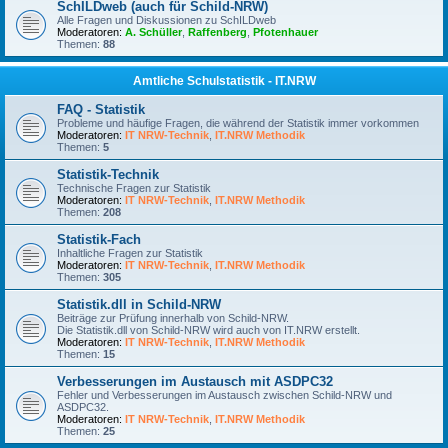
SchILDweb (auch für Schild-NRW)
Alle Fragen und Diskussionen zu SchILDweb
Moderatoren:
A. Schüller
,
Raffenberg
,
Pfotenhauer
Themen:
88
Amtliche Schulstatistik - IT.NRW
FAQ - Statistik
Probleme und häufige Fragen, die während der Statistik immer vorkommen
Moderatoren:
IT NRW-Technik
,
IT.NRW Methodik
Themen:
5
Statistik-Technik
Technische Fragen zur Statistik
Moderatoren:
IT NRW-Technik
,
IT.NRW Methodik
Themen:
208
Statistik-Fach
Inhaltliche Fragen zur Statistik
Moderatoren:
IT NRW-Technik
,
IT.NRW Methodik
Themen:
305
Statistik.dll in Schild-NRW
Beiträge zur Prüfung innerhalb von Schild-NRW.
Die Statistik.dll von Schild-NRW wird auch von IT.NRW erstellt.
Moderatoren:
IT NRW-Technik
,
IT.NRW Methodik
Themen:
15
Verbesserungen im Austausch mit ASDPC32
Fehler und Verbesserungen im Austausch zwischen Schild-NRW und
ASDPC32.
Moderatoren:
IT NRW-Technik
,
IT.NRW Methodik
Themen:
25