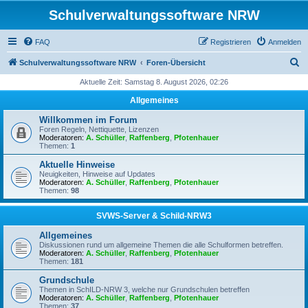
Schulverwaltungssoftware NRW
FAQ
Registrieren
Anmelden
S
Schulverwaltungssoftware NRW
Foren-Übersicht
u
Aktuelle Zeit: Samstag 8. August 2026, 02:26
c
Allgemeines
h
Willkommen im Forum
e
Foren Regeln, Nettiquette, Lizenzen
Moderatoren:
A. Schüller
,
Raffenberg
,
Pfotenhauer
Themen:
1
Aktuelle Hinweise
Neuigkeiten, Hinweise auf Updates
Moderatoren:
A. Schüller
,
Raffenberg
,
Pfotenhauer
Themen:
98
SVWS-Server & Schild-NRW3
Allgemeines
Diskussionen rund um allgemeine Themen die alle Schulformen betreffen.
Moderatoren:
A. Schüller
,
Raffenberg
,
Pfotenhauer
Themen:
181
Grundschule
Themen in SchILD-NRW 3, welche nur Grundschulen betreffen
Moderatoren:
A. Schüller
,
Raffenberg
,
Pfotenhauer
Themen:
37