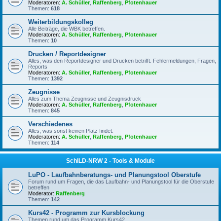
Moderatoren:
A. Schüller
,
Raffenberg
,
Pfotenhauer
Themen:
618
Weiterbildungskolleg
Alle Beiträge, die WBK betreffen.
Moderatoren:
A. Schüller
,
Raffenberg
,
Pfotenhauer
Themen:
10
Drucken / Reportdesigner
Alles, was den Reportdesigner und Drucken betrifft. Fehlermeldungen, Fragen,
Reports
Moderatoren:
A. Schüller
,
Raffenberg
,
Pfotenhauer
Themen:
1392
Zeugnisse
Alles zum Thema Zeugnisse und Zeugnisdruck
Moderatoren:
A. Schüller
,
Raffenberg
,
Pfotenhauer
Themen:
845
Verschiedenes
Alles, was sonst keinen Platz findet.
Moderatoren:
A. Schüller
,
Raffenberg
,
Pfotenhauer
Themen:
114
SchILD-NRW 2 - Tools & Module
LuPO - Laufbahnberatungs- und Planungstool Oberstufe
Forum rund um Fragen, die das Laufbahn- und Planungstool für die Oberstufe
betreffen
Moderator:
Raffenberg
Themen:
142
Kurs42 - Programm zur Kursblockung
Themen rund um das Programm Kurs42