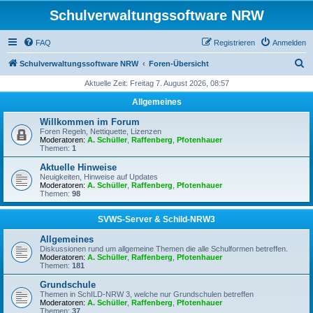
Schulverwaltungssoftware NRW
FAQ
Registrieren
Anmelden
S
Schulverwaltungssoftware NRW
Foren-Übersicht
u
Aktuelle Zeit: Freitag 7. August 2026, 08:57
c
Allgemeines
h
Willkommen im Forum
e
Foren Regeln, Nettiquette, Lizenzen
Moderatoren:
A. Schüller
,
Raffenberg
,
Pfotenhauer
Themen:
1
Aktuelle Hinweise
Neuigkeiten, Hinweise auf Updates
Moderatoren:
A. Schüller
,
Raffenberg
,
Pfotenhauer
Themen:
98
SVWS-Server & Schild-NRW3
Allgemeines
Diskussionen rund um allgemeine Themen die alle Schulformen betreffen.
Moderatoren:
A. Schüller
,
Raffenberg
,
Pfotenhauer
Themen:
181
Grundschule
Themen in SchILD-NRW 3, welche nur Grundschulen betreffen
Moderatoren:
A. Schüller
,
Raffenberg
,
Pfotenhauer
Themen:
37