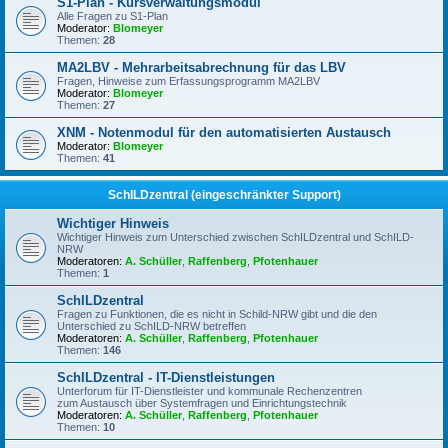
S1-Plan - Kursverwaltungsmodul
Alle Fragen zu S1-Plan
Moderator:
Blomeyer
Themen:
28
MA2LBV - Mehrarbeitsabrechnung für das LBV
Fragen, Hinweise zum Erfassungsprogramm MA2LBV
Moderator:
Blomeyer
Themen:
27
XNM - Notenmodul für den automatisierten Austausch
Moderator:
Blomeyer
Themen:
41
SchILDzentral (eingeschränkter Support)
Wichtiger Hinweis
Wichtiger Hinweis zum Unterschied zwischen SchILDzentral und SchILD-
NRW
Moderatoren:
A. Schüller
,
Raffenberg
,
Pfotenhauer
Themen:
1
SchILDzentral
Fragen zu Funktionen, die es nicht in Schild-NRW gibt und die den
Unterschied zu SchILD-NRW betreffen
Moderatoren:
A. Schüller
,
Raffenberg
,
Pfotenhauer
Themen:
146
SchILDzentral - IT-Dienstleistungen
Unterforum für IT-Dienstleister und kommunale Rechenzentren
zum Austausch über Systemfragen und Einrichtungstechnik
Moderatoren:
A. Schüller
,
Raffenberg
,
Pfotenhauer
Themen:
10