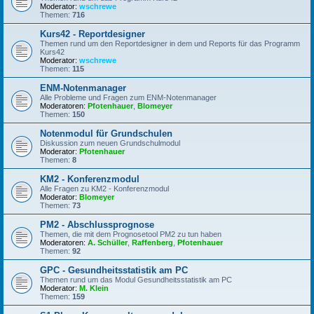
Moderator:
wschrewe
Themen:
716
Kurs42 - Reportdesigner
Themen rund um den Reportdesigner in dem und Reports für das Programm
Kurs42
Moderator:
wschrewe
Themen:
115
ENM-Notenmanager
Alle Probleme und Fragen zum ENM-Notenmanager
Moderatoren:
Pfotenhauer
,
Blomeyer
Themen:
150
Notenmodul für Grundschulen
Diskussion zum neuen Grundschulmodul
Moderator:
Pfotenhauer
Themen:
8
KM2 - Konferenzmodul
Alle Fragen zu KM2 - Konferenzmodul
Moderator:
Blomeyer
Themen:
73
PM2 - Abschlussprognose
Themen, die mit dem Prognosetool PM2 zu tun haben
Moderatoren:
A. Schüller
,
Raffenberg
,
Pfotenhauer
Themen:
92
GPC - Gesundheitsstatistik am PC
Themen rund um das Modul Gesundheitsstatistik am PC
Moderator:
M. Klein
Themen:
159