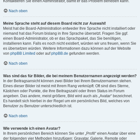
Kontaktieren Sie einen Administrator, damit er das Problem beheben kann.
Nach oben
Meine Sprache steht auf diesem Board nicht zur Auswahl!
Meist hat die Board-Administration entweder Ihre Sprache nicht installiert oder
niemand hat das Forum bislang in Ihre Sprache übersetzt. Fragen Sie ggf.
einen Board-Administrator, ob er das Sprachpaket, das Sie benötigen,
installieren kann. Falls es noch nicht existiert, würden wir uns freuen, wenn Sie
es übersetzen würden. Weitere Informationen dazu können auf der Website
von
phpBB Limited
oder auf
phpBB.de
gefunden werden.
Nach oben
Was sind das für Bilder, die bei meinem Benutzernamen angezeigt werden?
In der Beitragsansicht können zwei Bilder bei Ihrem Benutzernamen stehen.
Eines dieser Bilder ist meist mit Ihrem Rang verknüpft: Oft sind dies Sterne,
Kästchen oder Punkte, die Ihre Beitragszahl oder Ihren Status im Forum
angeben. Das andere, meist größere, Bild wird auch als „Avatar“ bezeichnet.
Es handelt sich hierbei in der Regel um ein persönliches Bild, welches von
Benutzer zu Benutzer unterschiedlich ist.
Nach oben
Wie verwende ich einen Avatar?
In Ihrem persönlichen Bereich können Sie unter „Profil“ einen Avatar über eine
der folgenden vier Methoden hinzufügen: Gravatar, Galerie, Remote oder