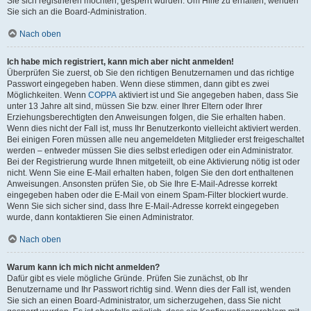
Sie sich registrieren möchten, gesperrt wurden. Um Hilfe zu erhalten, wenden
Sie sich an die Board-Administration.
Nach oben
Ich habe mich registriert, kann mich aber nicht anmelden!
Überprüfen Sie zuerst, ob Sie den richtigen Benutzernamen und das richtige
Passwort eingegeben haben. Wenn diese stimmen, dann gibt es zwei
Möglichkeiten. Wenn
COPPA
aktiviert ist und Sie angegeben haben, dass Sie
unter 13 Jahre alt sind, müssen Sie bzw. einer Ihrer Eltern oder Ihrer
Erziehungsberechtigten den Anweisungen folgen, die Sie erhalten haben.
Wenn dies nicht der Fall ist, muss Ihr Benutzerkonto vielleicht aktiviert werden.
Bei einigen Foren müssen alle neu angemeldeten Mitglieder erst freigeschaltet
werden – entweder müssen Sie dies selbst erledigen oder ein Administrator.
Bei der Registrierung wurde Ihnen mitgeteilt, ob eine Aktivierung nötig ist oder
nicht. Wenn Sie eine E-Mail erhalten haben, folgen Sie den dort enthaltenen
Anweisungen. Ansonsten prüfen Sie, ob Sie Ihre E-Mail-Adresse korrekt
eingegeben haben oder die E-Mail von einem Spam-Filter blockiert wurde.
Wenn Sie sich sicher sind, dass Ihre E-Mail-Adresse korrekt eingegeben
wurde, dann kontaktieren Sie einen Administrator.
Nach oben
Warum kann ich mich nicht anmelden?
Dafür gibt es viele mögliche Gründe. Prüfen Sie zunächst, ob Ihr
Benutzername und Ihr Passwort richtig sind. Wenn dies der Fall ist, wenden
Sie sich an einen Board-Administrator, um sicherzugehen, dass Sie nicht