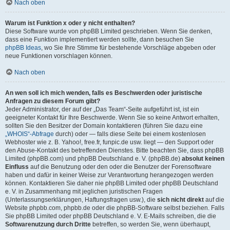
Nach oben
Warum ist Funktion x oder y nicht enthalten?
Diese Software wurde von phpBB Limited geschrieben. Wenn Sie denken,
dass eine Funktion implementiert werden sollte, dann besuchen Sie
phpBB Ideas
, wo Sie Ihre Stimme für bestehende Vorschläge abgeben oder
neue Funktionen vorschlagen können.
Nach oben
An wen soll ich mich wenden, falls es Beschwerden oder juristische
Anfragen zu diesem Forum gibt?
Jeder Administrator, der auf der „Das Team“-Seite aufgeführt ist, ist ein
geeigneter Kontakt für Ihre Beschwerde. Wenn Sie so keine Antwort erhalten,
sollten Sie den Besitzer der Domain kontaktieren (führen Sie dazu eine
„WHOIS“-Abfrage
durch) oder — falls diese Seite bei einem kostenlosen
Webhoster wie z. B. Yahoo!, free.fr, funpic.de usw. liegt — den Support oder
den Abuse-Kontakt des betreffenden Dienstes. Bitte beachten Sie, dass phpBB
Limited (phpBB.com) und phpBB Deutschland e. V. (phpBB.de)
absolut keinen
Einfluss
auf die Benutzung oder den oder die Benutzer der Forensoftware
haben und dafür in keiner Weise zur Verantwortung herangezogen werden
können. Kontaktieren Sie daher nie phpBB Limited oder phpBB Deutschland
e. V. in Zusammenhang mit jeglichen juristischen Fragen
(Unterlassungserklärungen, Haftungsfragen usw.), die
sich nicht direkt
auf die
Website phpbb.com, phpbb.de oder die phpBB-Software selbst beziehen. Falls
Sie phpBB Limited oder phpBB Deutschland e. V. E-Mails schreiben, die die
Softwarenutzung durch Dritte
betreffen, so werden Sie, wenn überhaupt,