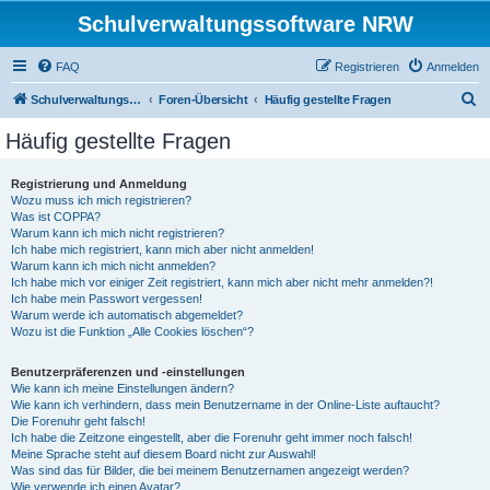
Schulverwaltungssoftware NRW
FAQ
Registrieren
Anmelden
S
Schulverwaltungssoftware NRW
Foren-Übersicht
Häufig gestellte Fragen
u
Häufig gestellte Fragen
c
h
Registrierung und Anmeldung
Wozu muss ich mich registrieren?
e
Was ist COPPA?
Warum kann ich mich nicht registrieren?
Ich habe mich registriert, kann mich aber nicht anmelden!
Warum kann ich mich nicht anmelden?
Ich habe mich vor einiger Zeit registriert, kann mich aber nicht mehr anmelden?!
Ich habe mein Passwort vergessen!
Warum werde ich automatisch abgemeldet?
Wozu ist die Funktion „Alle Cookies löschen“?
Benutzerpräferenzen und -einstellungen
Wie kann ich meine Einstellungen ändern?
Wie kann ich verhindern, dass mein Benutzername in der Online-Liste auftaucht?
Die Forenuhr geht falsch!
Ich habe die Zeitzone eingestellt, aber die Forenuhr geht immer noch falsch!
Meine Sprache steht auf diesem Board nicht zur Auswahl!
Was sind das für Bilder, die bei meinem Benutzernamen angezeigt werden?
Wie verwende ich einen Avatar?