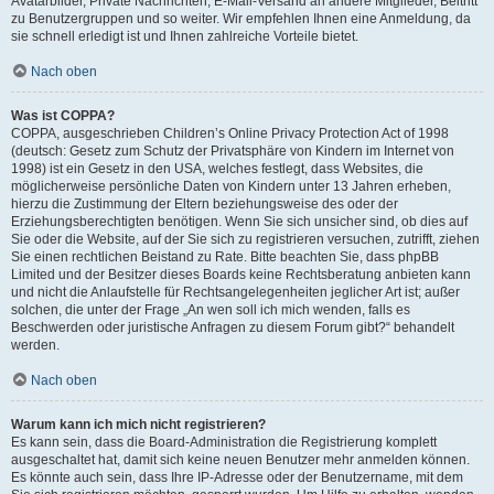
Avatarbilder, Private Nachrichten, E-Mail-Versand an andere Mitglieder, Beitritt
zu Benutzergruppen und so weiter. Wir empfehlen Ihnen eine Anmeldung, da
sie schnell erledigt ist und Ihnen zahlreiche Vorteile bietet.
Nach oben
Was ist COPPA?
COPPA, ausgeschrieben Children’s Online Privacy Protection Act of 1998
(deutsch: Gesetz zum Schutz der Privatsphäre von Kindern im Internet von
1998) ist ein Gesetz in den USA, welches festlegt, dass Websites, die
möglicherweise persönliche Daten von Kindern unter 13 Jahren erheben,
hierzu die Zustimmung der Eltern beziehungsweise des oder der
Erziehungsberechtigten benötigen. Wenn Sie sich unsicher sind, ob dies auf
Sie oder die Website, auf der Sie sich zu registrieren versuchen, zutrifft, ziehen
Sie einen rechtlichen Beistand zu Rate. Bitte beachten Sie, dass phpBB
Limited und der Besitzer dieses Boards keine Rechtsberatung anbieten kann
und nicht die Anlaufstelle für Rechtsangelegenheiten jeglicher Art ist; außer
solchen, die unter der Frage „An wen soll ich mich wenden, falls es
Beschwerden oder juristische Anfragen zu diesem Forum gibt?“ behandelt
werden.
Nach oben
Warum kann ich mich nicht registrieren?
Es kann sein, dass die Board-Administration die Registrierung komplett
ausgeschaltet hat, damit sich keine neuen Benutzer mehr anmelden können.
Es könnte auch sein, dass Ihre IP-Adresse oder der Benutzername, mit dem