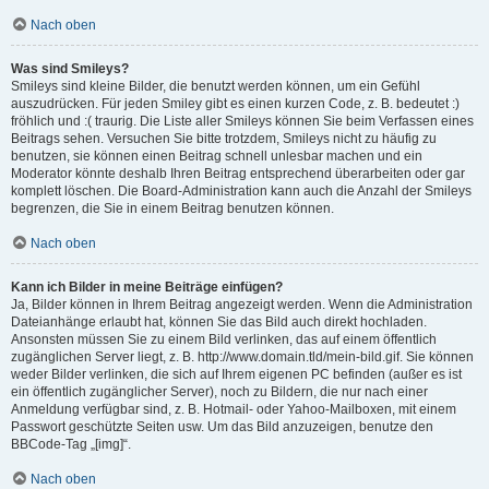
Nach oben
Was sind Smileys?
Smileys sind kleine Bilder, die benutzt werden können, um ein Gefühl
auszudrücken. Für jeden Smiley gibt es einen kurzen Code, z. B. bedeutet :)
fröhlich und :( traurig. Die Liste aller Smileys können Sie beim Verfassen eines
Beitrags sehen. Versuchen Sie bitte trotzdem, Smileys nicht zu häufig zu
benutzen, sie können einen Beitrag schnell unlesbar machen und ein
Moderator könnte deshalb Ihren Beitrag entsprechend überarbeiten oder gar
komplett löschen. Die Board-Administration kann auch die Anzahl der Smileys
begrenzen, die Sie in einem Beitrag benutzen können.
Nach oben
Kann ich Bilder in meine Beiträge einfügen?
Ja, Bilder können in Ihrem Beitrag angezeigt werden. Wenn die Administration
Dateianhänge erlaubt hat, können Sie das Bild auch direkt hochladen.
Ansonsten müssen Sie zu einem Bild verlinken, das auf einem öffentlich
zugänglichen Server liegt, z. B. http://www.domain.tld/mein-bild.gif. Sie können
weder Bilder verlinken, die sich auf Ihrem eigenen PC befinden (außer es ist
ein öffentlich zugänglicher Server), noch zu Bildern, die nur nach einer
Anmeldung verfügbar sind, z. B. Hotmail- oder Yahoo-Mailboxen, mit einem
Passwort geschützte Seiten usw. Um das Bild anzuzeigen, benutze den
BBCode-Tag „[img]“.
Nach oben