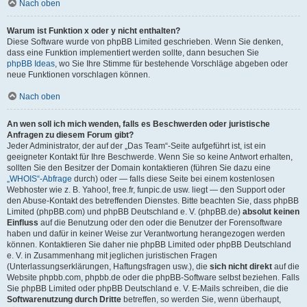
Nach oben
Warum ist Funktion x oder y nicht enthalten?
Diese Software wurde von phpBB Limited geschrieben. Wenn Sie denken,
dass eine Funktion implementiert werden sollte, dann besuchen Sie
phpBB Ideas
, wo Sie Ihre Stimme für bestehende Vorschläge abgeben oder
neue Funktionen vorschlagen können.
Nach oben
An wen soll ich mich wenden, falls es Beschwerden oder juristische
Anfragen zu diesem Forum gibt?
Jeder Administrator, der auf der „Das Team“-Seite aufgeführt ist, ist ein
geeigneter Kontakt für Ihre Beschwerde. Wenn Sie so keine Antwort erhalten,
sollten Sie den Besitzer der Domain kontaktieren (führen Sie dazu eine
„WHOIS“-Abfrage
durch) oder — falls diese Seite bei einem kostenlosen
Webhoster wie z. B. Yahoo!, free.fr, funpic.de usw. liegt — den Support oder
den Abuse-Kontakt des betreffenden Dienstes. Bitte beachten Sie, dass phpBB
Limited (phpBB.com) und phpBB Deutschland e. V. (phpBB.de)
absolut keinen
Einfluss
auf die Benutzung oder den oder die Benutzer der Forensoftware
haben und dafür in keiner Weise zur Verantwortung herangezogen werden
können. Kontaktieren Sie daher nie phpBB Limited oder phpBB Deutschland
e. V. in Zusammenhang mit jeglichen juristischen Fragen
(Unterlassungserklärungen, Haftungsfragen usw.), die
sich nicht direkt
auf die
Website phpbb.com, phpbb.de oder die phpBB-Software selbst beziehen. Falls
Sie phpBB Limited oder phpBB Deutschland e. V. E-Mails schreiben, die die
Softwarenutzung durch Dritte
betreffen, so werden Sie, wenn überhaupt,