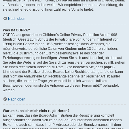
Avatarbilder, Private Nachrichten, E-Mail-Versand an andere Mitglieder, Beitritt
zu Benutzergruppen und so weiter. Wir empfehlen Ihnen eine Anmeldung, da
sie schnell erledigt ist und Ihnen zahlreiche Vorteile bietet.
Nach oben
Was ist COPPA?
COPPA, ausgeschrieben Children’s Online Privacy Protection Act of 1998
(deutsch: Gesetz zum Schutz der Privatsphäre von Kindern im Internet von
1998) ist ein Gesetz in den USA, welches festlegt, dass Websites, die
möglicherweise persönliche Daten von Kindern unter 13 Jahren erheben,
hierzu die Zustimmung der Eltern beziehungsweise des oder der
Erziehungsberechtigten benötigen. Wenn Sie sich unsicher sind, ob dies auf
Sie oder die Website, auf der Sie sich zu registrieren versuchen, zutrifft, ziehen
Sie einen rechtlichen Beistand zu Rate. Bitte beachten Sie, dass phpBB
Limited und der Besitzer dieses Boards keine Rechtsberatung anbieten kann
und nicht die Anlaufstelle für Rechtsangelegenheiten jeglicher Art ist; außer
solchen, die unter der Frage „An wen soll ich mich wenden, falls es
Beschwerden oder juristische Anfragen zu diesem Forum gibt?“ behandelt
werden.
Nach oben
Warum kann ich mich nicht registrieren?
Es kann sein, dass die Board-Administration die Registrierung komplett
ausgeschaltet hat, damit sich keine neuen Benutzer mehr anmelden können.
Es könnte auch sein, dass Ihre IP-Adresse oder der Benutzername, mit dem