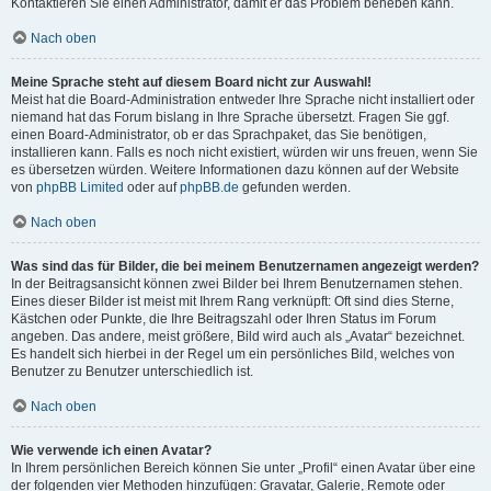
Kontaktieren Sie einen Administrator, damit er das Problem beheben kann.
Nach oben
Meine Sprache steht auf diesem Board nicht zur Auswahl!
Meist hat die Board-Administration entweder Ihre Sprache nicht installiert oder
niemand hat das Forum bislang in Ihre Sprache übersetzt. Fragen Sie ggf.
einen Board-Administrator, ob er das Sprachpaket, das Sie benötigen,
installieren kann. Falls es noch nicht existiert, würden wir uns freuen, wenn Sie
es übersetzen würden. Weitere Informationen dazu können auf der Website
von
phpBB Limited
oder auf
phpBB.de
gefunden werden.
Nach oben
Was sind das für Bilder, die bei meinem Benutzernamen angezeigt werden?
In der Beitragsansicht können zwei Bilder bei Ihrem Benutzernamen stehen.
Eines dieser Bilder ist meist mit Ihrem Rang verknüpft: Oft sind dies Sterne,
Kästchen oder Punkte, die Ihre Beitragszahl oder Ihren Status im Forum
angeben. Das andere, meist größere, Bild wird auch als „Avatar“ bezeichnet.
Es handelt sich hierbei in der Regel um ein persönliches Bild, welches von
Benutzer zu Benutzer unterschiedlich ist.
Nach oben
Wie verwende ich einen Avatar?
In Ihrem persönlichen Bereich können Sie unter „Profil“ einen Avatar über eine
der folgenden vier Methoden hinzufügen: Gravatar, Galerie, Remote oder