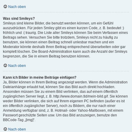
Nach oben
Was sind Smileys?
Smileys sind kleine Bilder, die benutzt werden können, um ein Gefühl
auszudrücken. Für jeden Smiley gibt es einen kurzen Code, z. B. bedeutet :)
fröhlich und :( traurig. Die Liste aller Smileys können Sie beim Verfassen eines
Beitrags sehen. Versuchen Sie bitte trotzdem, Smileys nicht zu häufig zu
benutzen, sie können einen Beitrag schnell unlesbar machen und ein
Moderator könnte deshalb Ihren Beitrag entsprechend überarbeiten oder gar
komplett löschen. Die Board-Administration kann auch die Anzahl der Smileys
begrenzen, die Sie in einem Beitrag benutzen können.
Nach oben
Kann ich Bilder in meine Beiträge einfügen?
Ja, Bilder können in Ihrem Beitrag angezeigt werden. Wenn die Administration
Dateianhänge erlaubt hat, können Sie das Bild auch direkt hochladen.
Ansonsten müssen Sie zu einem Bild verlinken, das auf einem öffentlich
zugänglichen Server liegt, z. B. http://www.domain.tld/mein-bild.gif. Sie können
weder Bilder verlinken, die sich auf Ihrem eigenen PC befinden (außer es ist
ein öffentlich zugänglicher Server), noch zu Bildern, die nur nach einer
Anmeldung verfügbar sind, z. B. Hotmail- oder Yahoo-Mailboxen, mit einem
Passwort geschützte Seiten usw. Um das Bild anzuzeigen, benutze den
BBCode-Tag „[img]“.
Nach oben