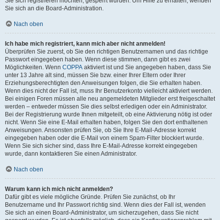
Sie sich registrieren möchten, gesperrt wurden. Um Hilfe zu erhalten, wenden
Sie sich an die Board-Administration.
Nach oben
Ich habe mich registriert, kann mich aber nicht anmelden!
Überprüfen Sie zuerst, ob Sie den richtigen Benutzernamen und das richtige
Passwort eingegeben haben. Wenn diese stimmen, dann gibt es zwei
Möglichkeiten. Wenn
COPPA
aktiviert ist und Sie angegeben haben, dass Sie
unter 13 Jahre alt sind, müssen Sie bzw. einer Ihrer Eltern oder Ihrer
Erziehungsberechtigten den Anweisungen folgen, die Sie erhalten haben.
Wenn dies nicht der Fall ist, muss Ihr Benutzerkonto vielleicht aktiviert werden.
Bei einigen Foren müssen alle neu angemeldeten Mitglieder erst freigeschaltet
werden – entweder müssen Sie dies selbst erledigen oder ein Administrator.
Bei der Registrierung wurde Ihnen mitgeteilt, ob eine Aktivierung nötig ist oder
nicht. Wenn Sie eine E-Mail erhalten haben, folgen Sie den dort enthaltenen
Anweisungen. Ansonsten prüfen Sie, ob Sie Ihre E-Mail-Adresse korrekt
eingegeben haben oder die E-Mail von einem Spam-Filter blockiert wurde.
Wenn Sie sich sicher sind, dass Ihre E-Mail-Adresse korrekt eingegeben
wurde, dann kontaktieren Sie einen Administrator.
Nach oben
Warum kann ich mich nicht anmelden?
Dafür gibt es viele mögliche Gründe. Prüfen Sie zunächst, ob Ihr
Benutzername und Ihr Passwort richtig sind. Wenn dies der Fall ist, wenden
Sie sich an einen Board-Administrator, um sicherzugehen, dass Sie nicht