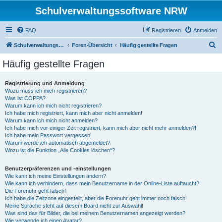
Schulverwaltungssoftware NRW
FAQ
Registrieren
Anmelden
S
Schulverwaltungssoftware NRW
Foren-Übersicht
Häufig gestellte Fragen
u
Häufig gestellte Fragen
c
h
Registrierung und Anmeldung
Wozu muss ich mich registrieren?
e
Was ist COPPA?
Warum kann ich mich nicht registrieren?
Ich habe mich registriert, kann mich aber nicht anmelden!
Warum kann ich mich nicht anmelden?
Ich habe mich vor einiger Zeit registriert, kann mich aber nicht mehr anmelden?!
Ich habe mein Passwort vergessen!
Warum werde ich automatisch abgemeldet?
Wozu ist die Funktion „Alle Cookies löschen“?
Benutzerpräferenzen und -einstellungen
Wie kann ich meine Einstellungen ändern?
Wie kann ich verhindern, dass mein Benutzername in der Online-Liste auftaucht?
Die Forenuhr geht falsch!
Ich habe die Zeitzone eingestellt, aber die Forenuhr geht immer noch falsch!
Meine Sprache steht auf diesem Board nicht zur Auswahl!
Was sind das für Bilder, die bei meinem Benutzernamen angezeigt werden?
Wie verwende ich einen Avatar?