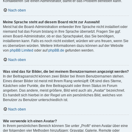
Kontaktieren Sie einen Administrator, damit er das Problem beheben kann.
Nach oben
Meine Sprache steht auf diesem Board nicht zur Auswahl!
Meist hat die Board-Administration entweder Ihre Sprache nicht installiert oder
niemand hat das Forum bislang in Ihre Sprache übersetzt. Fragen Sie ggf.
einen Board-Administrator, ob er das Sprachpaket, das Sie benötigen,
installieren kann. Falls es noch nicht existiert, würden wir uns freuen, wenn Sie
es übersetzen würden. Weitere Informationen dazu können auf der Website
von
phpBB Limited
oder auf
phpBB.de
gefunden werden.
Nach oben
Was sind das für Bilder, die bei meinem Benutzernamen angezeigt werden?
In der Beitragsansicht können zwei Bilder bei Ihrem Benutzernamen stehen.
Eines dieser Bilder ist meist mit Ihrem Rang verknüpft: Oft sind dies Sterne,
Kästchen oder Punkte, die Ihre Beitragszahl oder Ihren Status im Forum
angeben. Das andere, meist größere, Bild wird auch als „Avatar“ bezeichnet.
Es handelt sich hierbei in der Regel um ein persönliches Bild, welches von
Benutzer zu Benutzer unterschiedlich ist.
Nach oben
Wie verwende ich einen Avatar?
In Ihrem persönlichen Bereich können Sie unter „Profil“ einen Avatar über eine
der folgenden vier Methoden hinzufügen: Gravatar, Galerie, Remote oder