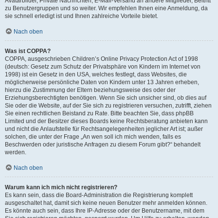
Avatarbilder, Private Nachrichten, E-Mail-Versand an andere Mitglieder, Beitritt
zu Benutzergruppen und so weiter. Wir empfehlen Ihnen eine Anmeldung, da
sie schnell erledigt ist und Ihnen zahlreiche Vorteile bietet.
Nach oben
Was ist COPPA?
COPPA, ausgeschrieben Children’s Online Privacy Protection Act of 1998
(deutsch: Gesetz zum Schutz der Privatsphäre von Kindern im Internet von
1998) ist ein Gesetz in den USA, welches festlegt, dass Websites, die
möglicherweise persönliche Daten von Kindern unter 13 Jahren erheben,
hierzu die Zustimmung der Eltern beziehungsweise des oder der
Erziehungsberechtigten benötigen. Wenn Sie sich unsicher sind, ob dies auf
Sie oder die Website, auf der Sie sich zu registrieren versuchen, zutrifft, ziehen
Sie einen rechtlichen Beistand zu Rate. Bitte beachten Sie, dass phpBB
Limited und der Besitzer dieses Boards keine Rechtsberatung anbieten kann
und nicht die Anlaufstelle für Rechtsangelegenheiten jeglicher Art ist; außer
solchen, die unter der Frage „An wen soll ich mich wenden, falls es
Beschwerden oder juristische Anfragen zu diesem Forum gibt?“ behandelt
werden.
Nach oben
Warum kann ich mich nicht registrieren?
Es kann sein, dass die Board-Administration die Registrierung komplett
ausgeschaltet hat, damit sich keine neuen Benutzer mehr anmelden können.
Es könnte auch sein, dass Ihre IP-Adresse oder der Benutzername, mit dem