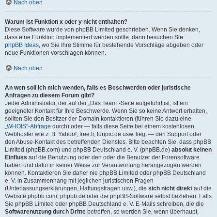
Nach oben
Warum ist Funktion x oder y nicht enthalten?
Diese Software wurde von phpBB Limited geschrieben. Wenn Sie denken,
dass eine Funktion implementiert werden sollte, dann besuchen Sie
phpBB Ideas
, wo Sie Ihre Stimme für bestehende Vorschläge abgeben oder
neue Funktionen vorschlagen können.
Nach oben
An wen soll ich mich wenden, falls es Beschwerden oder juristische
Anfragen zu diesem Forum gibt?
Jeder Administrator, der auf der „Das Team“-Seite aufgeführt ist, ist ein
geeigneter Kontakt für Ihre Beschwerde. Wenn Sie so keine Antwort erhalten,
sollten Sie den Besitzer der Domain kontaktieren (führen Sie dazu eine
„WHOIS“-Abfrage
durch) oder — falls diese Seite bei einem kostenlosen
Webhoster wie z. B. Yahoo!, free.fr, funpic.de usw. liegt — den Support oder
den Abuse-Kontakt des betreffenden Dienstes. Bitte beachten Sie, dass phpBB
Limited (phpBB.com) und phpBB Deutschland e. V. (phpBB.de)
absolut keinen
Einfluss
auf die Benutzung oder den oder die Benutzer der Forensoftware
haben und dafür in keiner Weise zur Verantwortung herangezogen werden
können. Kontaktieren Sie daher nie phpBB Limited oder phpBB Deutschland
e. V. in Zusammenhang mit jeglichen juristischen Fragen
(Unterlassungserklärungen, Haftungsfragen usw.), die
sich nicht direkt
auf die
Website phpbb.com, phpbb.de oder die phpBB-Software selbst beziehen. Falls
Sie phpBB Limited oder phpBB Deutschland e. V. E-Mails schreiben, die die
Softwarenutzung durch Dritte
betreffen, so werden Sie, wenn überhaupt,