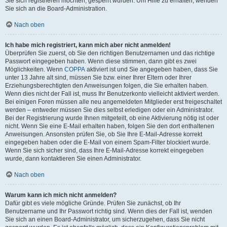
Sie sich registrieren möchten, gesperrt wurden. Um Hilfe zu erhalten, wenden
Sie sich an die Board-Administration.
Nach oben
Ich habe mich registriert, kann mich aber nicht anmelden!
Überprüfen Sie zuerst, ob Sie den richtigen Benutzernamen und das richtige
Passwort eingegeben haben. Wenn diese stimmen, dann gibt es zwei
Möglichkeiten. Wenn
COPPA
aktiviert ist und Sie angegeben haben, dass Sie
unter 13 Jahre alt sind, müssen Sie bzw. einer Ihrer Eltern oder Ihrer
Erziehungsberechtigten den Anweisungen folgen, die Sie erhalten haben.
Wenn dies nicht der Fall ist, muss Ihr Benutzerkonto vielleicht aktiviert werden.
Bei einigen Foren müssen alle neu angemeldeten Mitglieder erst freigeschaltet
werden – entweder müssen Sie dies selbst erledigen oder ein Administrator.
Bei der Registrierung wurde Ihnen mitgeteilt, ob eine Aktivierung nötig ist oder
nicht. Wenn Sie eine E-Mail erhalten haben, folgen Sie den dort enthaltenen
Anweisungen. Ansonsten prüfen Sie, ob Sie Ihre E-Mail-Adresse korrekt
eingegeben haben oder die E-Mail von einem Spam-Filter blockiert wurde.
Wenn Sie sich sicher sind, dass Ihre E-Mail-Adresse korrekt eingegeben
wurde, dann kontaktieren Sie einen Administrator.
Nach oben
Warum kann ich mich nicht anmelden?
Dafür gibt es viele mögliche Gründe. Prüfen Sie zunächst, ob Ihr
Benutzername und Ihr Passwort richtig sind. Wenn dies der Fall ist, wenden
Sie sich an einen Board-Administrator, um sicherzugehen, dass Sie nicht