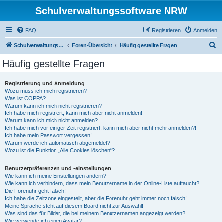
Schulverwaltungssoftware NRW
FAQ
Registrieren
Anmelden
S
Schulverwaltungssoftware NRW
Foren-Übersicht
Häufig gestellte Fragen
u
Häufig gestellte Fragen
c
h
Registrierung und Anmeldung
Wozu muss ich mich registrieren?
e
Was ist COPPA?
Warum kann ich mich nicht registrieren?
Ich habe mich registriert, kann mich aber nicht anmelden!
Warum kann ich mich nicht anmelden?
Ich habe mich vor einiger Zeit registriert, kann mich aber nicht mehr anmelden?!
Ich habe mein Passwort vergessen!
Warum werde ich automatisch abgemeldet?
Wozu ist die Funktion „Alle Cookies löschen“?
Benutzerpräferenzen und -einstellungen
Wie kann ich meine Einstellungen ändern?
Wie kann ich verhindern, dass mein Benutzername in der Online-Liste auftaucht?
Die Forenuhr geht falsch!
Ich habe die Zeitzone eingestellt, aber die Forenuhr geht immer noch falsch!
Meine Sprache steht auf diesem Board nicht zur Auswahl!
Was sind das für Bilder, die bei meinem Benutzernamen angezeigt werden?
Wie verwende ich einen Avatar?