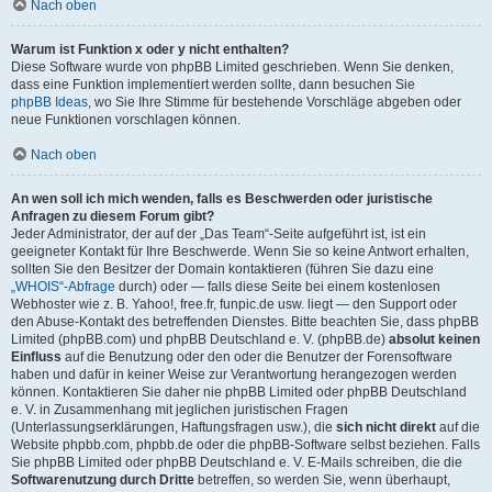
Nach oben
Warum ist Funktion x oder y nicht enthalten?
Diese Software wurde von phpBB Limited geschrieben. Wenn Sie denken,
dass eine Funktion implementiert werden sollte, dann besuchen Sie
phpBB Ideas
, wo Sie Ihre Stimme für bestehende Vorschläge abgeben oder
neue Funktionen vorschlagen können.
Nach oben
An wen soll ich mich wenden, falls es Beschwerden oder juristische
Anfragen zu diesem Forum gibt?
Jeder Administrator, der auf der „Das Team“-Seite aufgeführt ist, ist ein
geeigneter Kontakt für Ihre Beschwerde. Wenn Sie so keine Antwort erhalten,
sollten Sie den Besitzer der Domain kontaktieren (führen Sie dazu eine
„WHOIS“-Abfrage
durch) oder — falls diese Seite bei einem kostenlosen
Webhoster wie z. B. Yahoo!, free.fr, funpic.de usw. liegt — den Support oder
den Abuse-Kontakt des betreffenden Dienstes. Bitte beachten Sie, dass phpBB
Limited (phpBB.com) und phpBB Deutschland e. V. (phpBB.de)
absolut keinen
Einfluss
auf die Benutzung oder den oder die Benutzer der Forensoftware
haben und dafür in keiner Weise zur Verantwortung herangezogen werden
können. Kontaktieren Sie daher nie phpBB Limited oder phpBB Deutschland
e. V. in Zusammenhang mit jeglichen juristischen Fragen
(Unterlassungserklärungen, Haftungsfragen usw.), die
sich nicht direkt
auf die
Website phpbb.com, phpbb.de oder die phpBB-Software selbst beziehen. Falls
Sie phpBB Limited oder phpBB Deutschland e. V. E-Mails schreiben, die die
Softwarenutzung durch Dritte
betreffen, so werden Sie, wenn überhaupt,