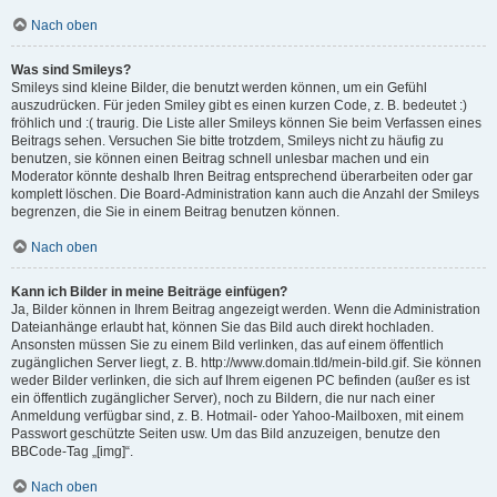
Nach oben
Was sind Smileys?
Smileys sind kleine Bilder, die benutzt werden können, um ein Gefühl
auszudrücken. Für jeden Smiley gibt es einen kurzen Code, z. B. bedeutet :)
fröhlich und :( traurig. Die Liste aller Smileys können Sie beim Verfassen eines
Beitrags sehen. Versuchen Sie bitte trotzdem, Smileys nicht zu häufig zu
benutzen, sie können einen Beitrag schnell unlesbar machen und ein
Moderator könnte deshalb Ihren Beitrag entsprechend überarbeiten oder gar
komplett löschen. Die Board-Administration kann auch die Anzahl der Smileys
begrenzen, die Sie in einem Beitrag benutzen können.
Nach oben
Kann ich Bilder in meine Beiträge einfügen?
Ja, Bilder können in Ihrem Beitrag angezeigt werden. Wenn die Administration
Dateianhänge erlaubt hat, können Sie das Bild auch direkt hochladen.
Ansonsten müssen Sie zu einem Bild verlinken, das auf einem öffentlich
zugänglichen Server liegt, z. B. http://www.domain.tld/mein-bild.gif. Sie können
weder Bilder verlinken, die sich auf Ihrem eigenen PC befinden (außer es ist
ein öffentlich zugänglicher Server), noch zu Bildern, die nur nach einer
Anmeldung verfügbar sind, z. B. Hotmail- oder Yahoo-Mailboxen, mit einem
Passwort geschützte Seiten usw. Um das Bild anzuzeigen, benutze den
BBCode-Tag „[img]“.
Nach oben