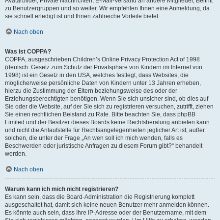
Avatarbilder, Private Nachrichten, E-Mail-Versand an andere Mitglieder, Beitritt
zu Benutzergruppen und so weiter. Wir empfehlen Ihnen eine Anmeldung, da
sie schnell erledigt ist und Ihnen zahlreiche Vorteile bietet.
Nach oben
Was ist COPPA?
COPPA, ausgeschrieben Children’s Online Privacy Protection Act of 1998
(deutsch: Gesetz zum Schutz der Privatsphäre von Kindern im Internet von
1998) ist ein Gesetz in den USA, welches festlegt, dass Websites, die
möglicherweise persönliche Daten von Kindern unter 13 Jahren erheben,
hierzu die Zustimmung der Eltern beziehungsweise des oder der
Erziehungsberechtigten benötigen. Wenn Sie sich unsicher sind, ob dies auf
Sie oder die Website, auf der Sie sich zu registrieren versuchen, zutrifft, ziehen
Sie einen rechtlichen Beistand zu Rate. Bitte beachten Sie, dass phpBB
Limited und der Besitzer dieses Boards keine Rechtsberatung anbieten kann
und nicht die Anlaufstelle für Rechtsangelegenheiten jeglicher Art ist; außer
solchen, die unter der Frage „An wen soll ich mich wenden, falls es
Beschwerden oder juristische Anfragen zu diesem Forum gibt?“ behandelt
werden.
Nach oben
Warum kann ich mich nicht registrieren?
Es kann sein, dass die Board-Administration die Registrierung komplett
ausgeschaltet hat, damit sich keine neuen Benutzer mehr anmelden können.
Es könnte auch sein, dass Ihre IP-Adresse oder der Benutzername, mit dem