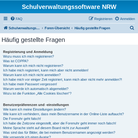
Schulverwaltungssoftware NRW
FAQ
Registrieren
Anmelden
S
Schulverwaltungssoftware NRW
Foren-Übersicht
Häufig gestellte Fragen
u
Häufig gestellte Fragen
c
h
Registrierung und Anmeldung
Wozu muss ich mich registrieren?
e
Was ist COPPA?
Warum kann ich mich nicht registrieren?
Ich habe mich registriert, kann mich aber nicht anmelden!
Warum kann ich mich nicht anmelden?
Ich habe mich vor einiger Zeit registriert, kann mich aber nicht mehr anmelden?!
Ich habe mein Passwort vergessen!
Warum werde ich automatisch abgemeldet?
Wozu ist die Funktion „Alle Cookies löschen“?
Benutzerpräferenzen und -einstellungen
Wie kann ich meine Einstellungen ändern?
Wie kann ich verhindern, dass mein Benutzername in der Online-Liste auftaucht?
Die Forenuhr geht falsch!
Ich habe die Zeitzone eingestellt, aber die Forenuhr geht immer noch falsch!
Meine Sprache steht auf diesem Board nicht zur Auswahl!
Was sind das für Bilder, die bei meinem Benutzernamen angezeigt werden?
Wie verwende ich einen Avatar?