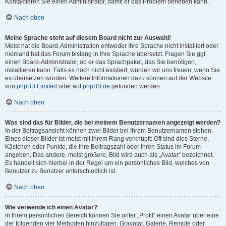
Kontaktieren Sie einen Administrator, damit er das Problem beheben kann.
Nach oben
Meine Sprache steht auf diesem Board nicht zur Auswahl!
Meist hat die Board-Administration entweder Ihre Sprache nicht installiert oder
niemand hat das Forum bislang in Ihre Sprache übersetzt. Fragen Sie ggf.
einen Board-Administrator, ob er das Sprachpaket, das Sie benötigen,
installieren kann. Falls es noch nicht existiert, würden wir uns freuen, wenn Sie
es übersetzen würden. Weitere Informationen dazu können auf der Website
von
phpBB Limited
oder auf
phpBB.de
gefunden werden.
Nach oben
Was sind das für Bilder, die bei meinem Benutzernamen angezeigt werden?
In der Beitragsansicht können zwei Bilder bei Ihrem Benutzernamen stehen.
Eines dieser Bilder ist meist mit Ihrem Rang verknüpft: Oft sind dies Sterne,
Kästchen oder Punkte, die Ihre Beitragszahl oder Ihren Status im Forum
angeben. Das andere, meist größere, Bild wird auch als „Avatar“ bezeichnet.
Es handelt sich hierbei in der Regel um ein persönliches Bild, welches von
Benutzer zu Benutzer unterschiedlich ist.
Nach oben
Wie verwende ich einen Avatar?
In Ihrem persönlichen Bereich können Sie unter „Profil“ einen Avatar über eine
der folgenden vier Methoden hinzufügen: Gravatar, Galerie, Remote oder