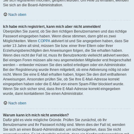
Sie sich registrieren möchten, gesperrt wurden. Um Hilfe zu erhalten, wenden
Sie sich an die Board-Administration.
Nach oben
Ich habe mich registriert, kann mich aber nicht anmelden!
Überprüfen Sie zuerst, ob Sie den richtigen Benutzernamen und das richtige
Passwort eingegeben haben. Wenn diese stimmen, dann gibt es zwei
Möglichkeiten. Wenn
COPPA
aktiviert ist und Sie angegeben haben, dass Sie
unter 13 Jahre alt sind, müssen Sie bzw. einer Ihrer Eltern oder Ihrer
Erziehungsberechtigten den Anweisungen folgen, die Sie erhalten haben.
Wenn dies nicht der Fall ist, muss Ihr Benutzerkonto vielleicht aktiviert werden.
Bei einigen Foren müssen alle neu angemeldeten Mitglieder erst freigeschaltet
werden – entweder müssen Sie dies selbst erledigen oder ein Administrator.
Bei der Registrierung wurde Ihnen mitgeteilt, ob eine Aktivierung nötig ist oder
nicht. Wenn Sie eine E-Mail erhalten haben, folgen Sie den dort enthaltenen
Anweisungen. Ansonsten prüfen Sie, ob Sie Ihre E-Mail-Adresse korrekt
eingegeben haben oder die E-Mail von einem Spam-Filter blockiert wurde.
Wenn Sie sich sicher sind, dass Ihre E-Mail-Adresse korrekt eingegeben
wurde, dann kontaktieren Sie einen Administrator.
Nach oben
Warum kann ich mich nicht anmelden?
Dafür gibt es viele mögliche Gründe. Prüfen Sie zunächst, ob Ihr
Benutzername und Ihr Passwort richtig sind. Wenn dies der Fall ist, wenden
Sie sich an einen Board-Administrator, um sicherzugehen, dass Sie nicht