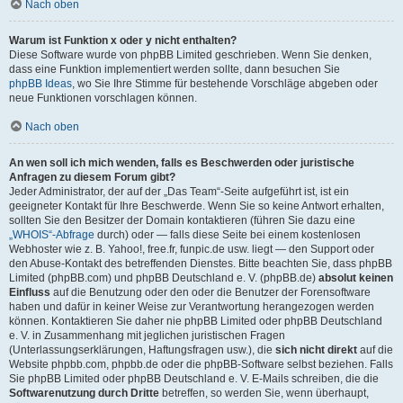
Nach oben
Warum ist Funktion x oder y nicht enthalten?
Diese Software wurde von phpBB Limited geschrieben. Wenn Sie denken,
dass eine Funktion implementiert werden sollte, dann besuchen Sie
phpBB Ideas
, wo Sie Ihre Stimme für bestehende Vorschläge abgeben oder
neue Funktionen vorschlagen können.
Nach oben
An wen soll ich mich wenden, falls es Beschwerden oder juristische
Anfragen zu diesem Forum gibt?
Jeder Administrator, der auf der „Das Team“-Seite aufgeführt ist, ist ein
geeigneter Kontakt für Ihre Beschwerde. Wenn Sie so keine Antwort erhalten,
sollten Sie den Besitzer der Domain kontaktieren (führen Sie dazu eine
„WHOIS“-Abfrage
durch) oder — falls diese Seite bei einem kostenlosen
Webhoster wie z. B. Yahoo!, free.fr, funpic.de usw. liegt — den Support oder
den Abuse-Kontakt des betreffenden Dienstes. Bitte beachten Sie, dass phpBB
Limited (phpBB.com) und phpBB Deutschland e. V. (phpBB.de)
absolut keinen
Einfluss
auf die Benutzung oder den oder die Benutzer der Forensoftware
haben und dafür in keiner Weise zur Verantwortung herangezogen werden
können. Kontaktieren Sie daher nie phpBB Limited oder phpBB Deutschland
e. V. in Zusammenhang mit jeglichen juristischen Fragen
(Unterlassungserklärungen, Haftungsfragen usw.), die
sich nicht direkt
auf die
Website phpbb.com, phpbb.de oder die phpBB-Software selbst beziehen. Falls
Sie phpBB Limited oder phpBB Deutschland e. V. E-Mails schreiben, die die
Softwarenutzung durch Dritte
betreffen, so werden Sie, wenn überhaupt,