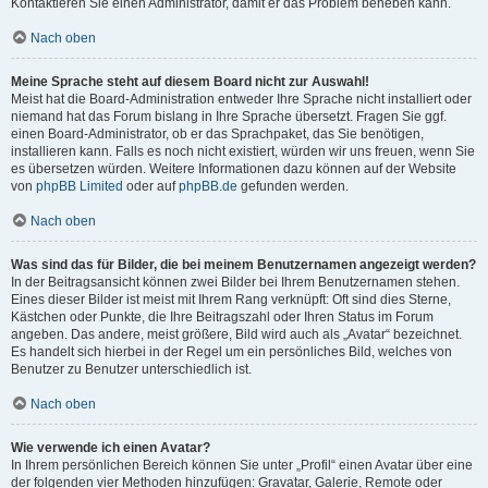
Kontaktieren Sie einen Administrator, damit er das Problem beheben kann.
Nach oben
Meine Sprache steht auf diesem Board nicht zur Auswahl!
Meist hat die Board-Administration entweder Ihre Sprache nicht installiert oder
niemand hat das Forum bislang in Ihre Sprache übersetzt. Fragen Sie ggf.
einen Board-Administrator, ob er das Sprachpaket, das Sie benötigen,
installieren kann. Falls es noch nicht existiert, würden wir uns freuen, wenn Sie
es übersetzen würden. Weitere Informationen dazu können auf der Website
von
phpBB Limited
oder auf
phpBB.de
gefunden werden.
Nach oben
Was sind das für Bilder, die bei meinem Benutzernamen angezeigt werden?
In der Beitragsansicht können zwei Bilder bei Ihrem Benutzernamen stehen.
Eines dieser Bilder ist meist mit Ihrem Rang verknüpft: Oft sind dies Sterne,
Kästchen oder Punkte, die Ihre Beitragszahl oder Ihren Status im Forum
angeben. Das andere, meist größere, Bild wird auch als „Avatar“ bezeichnet.
Es handelt sich hierbei in der Regel um ein persönliches Bild, welches von
Benutzer zu Benutzer unterschiedlich ist.
Nach oben
Wie verwende ich einen Avatar?
In Ihrem persönlichen Bereich können Sie unter „Profil“ einen Avatar über eine
der folgenden vier Methoden hinzufügen: Gravatar, Galerie, Remote oder