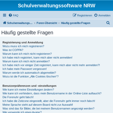
Schulverwaltungssoftware NRW
FAQ
Registrieren
Anmelden
S
Schulverwaltungssoftware NRW
Foren-Übersicht
Häufig gestellte Fragen
u
Häufig gestellte Fragen
c
h
Registrierung und Anmeldung
Wozu muss ich mich registrieren?
e
Was ist COPPA?
Warum kann ich mich nicht registrieren?
Ich habe mich registriert, kann mich aber nicht anmelden!
Warum kann ich mich nicht anmelden?
Ich habe mich vor einiger Zeit registriert, kann mich aber nicht mehr anmelden?!
Ich habe mein Passwort vergessen!
Warum werde ich automatisch abgemeldet?
Wozu ist die Funktion „Alle Cookies löschen“?
Benutzerpräferenzen und -einstellungen
Wie kann ich meine Einstellungen ändern?
Wie kann ich verhindern, dass mein Benutzername in der Online-Liste auftaucht?
Die Forenuhr geht falsch!
Ich habe die Zeitzone eingestellt, aber die Forenuhr geht immer noch falsch!
Meine Sprache steht auf diesem Board nicht zur Auswahl!
Was sind das für Bilder, die bei meinem Benutzernamen angezeigt werden?
Wie verwende ich einen Avatar?