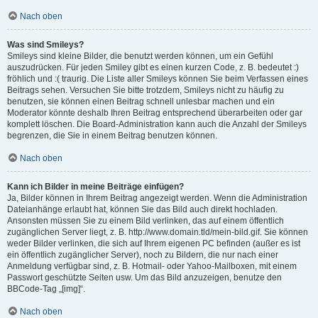
Nach oben
Was sind Smileys?
Smileys sind kleine Bilder, die benutzt werden können, um ein Gefühl
auszudrücken. Für jeden Smiley gibt es einen kurzen Code, z. B. bedeutet :)
fröhlich und :( traurig. Die Liste aller Smileys können Sie beim Verfassen eines
Beitrags sehen. Versuchen Sie bitte trotzdem, Smileys nicht zu häufig zu
benutzen, sie können einen Beitrag schnell unlesbar machen und ein
Moderator könnte deshalb Ihren Beitrag entsprechend überarbeiten oder gar
komplett löschen. Die Board-Administration kann auch die Anzahl der Smileys
begrenzen, die Sie in einem Beitrag benutzen können.
Nach oben
Kann ich Bilder in meine Beiträge einfügen?
Ja, Bilder können in Ihrem Beitrag angezeigt werden. Wenn die Administration
Dateianhänge erlaubt hat, können Sie das Bild auch direkt hochladen.
Ansonsten müssen Sie zu einem Bild verlinken, das auf einem öffentlich
zugänglichen Server liegt, z. B. http://www.domain.tld/mein-bild.gif. Sie können
weder Bilder verlinken, die sich auf Ihrem eigenen PC befinden (außer es ist
ein öffentlich zugänglicher Server), noch zu Bildern, die nur nach einer
Anmeldung verfügbar sind, z. B. Hotmail- oder Yahoo-Mailboxen, mit einem
Passwort geschützte Seiten usw. Um das Bild anzuzeigen, benutze den
BBCode-Tag „[img]“.
Nach oben