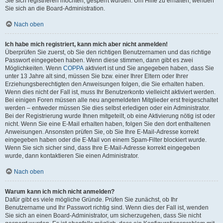
Sie sich registrieren möchten, gesperrt wurden. Um Hilfe zu erhalten, wenden
Sie sich an die Board-Administration.
Nach oben
Ich habe mich registriert, kann mich aber nicht anmelden!
Überprüfen Sie zuerst, ob Sie den richtigen Benutzernamen und das richtige
Passwort eingegeben haben. Wenn diese stimmen, dann gibt es zwei
Möglichkeiten. Wenn
COPPA
aktiviert ist und Sie angegeben haben, dass Sie
unter 13 Jahre alt sind, müssen Sie bzw. einer Ihrer Eltern oder Ihrer
Erziehungsberechtigten den Anweisungen folgen, die Sie erhalten haben.
Wenn dies nicht der Fall ist, muss Ihr Benutzerkonto vielleicht aktiviert werden.
Bei einigen Foren müssen alle neu angemeldeten Mitglieder erst freigeschaltet
werden – entweder müssen Sie dies selbst erledigen oder ein Administrator.
Bei der Registrierung wurde Ihnen mitgeteilt, ob eine Aktivierung nötig ist oder
nicht. Wenn Sie eine E-Mail erhalten haben, folgen Sie den dort enthaltenen
Anweisungen. Ansonsten prüfen Sie, ob Sie Ihre E-Mail-Adresse korrekt
eingegeben haben oder die E-Mail von einem Spam-Filter blockiert wurde.
Wenn Sie sich sicher sind, dass Ihre E-Mail-Adresse korrekt eingegeben
wurde, dann kontaktieren Sie einen Administrator.
Nach oben
Warum kann ich mich nicht anmelden?
Dafür gibt es viele mögliche Gründe. Prüfen Sie zunächst, ob Ihr
Benutzername und Ihr Passwort richtig sind. Wenn dies der Fall ist, wenden
Sie sich an einen Board-Administrator, um sicherzugehen, dass Sie nicht