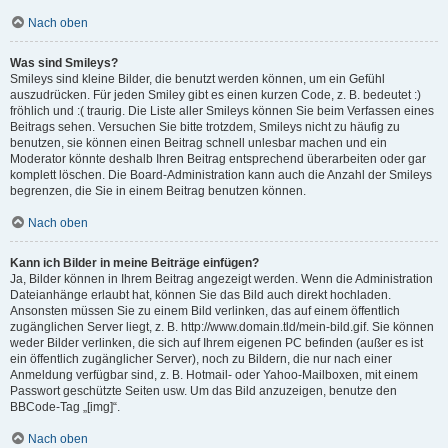
Nach oben
Was sind Smileys?
Smileys sind kleine Bilder, die benutzt werden können, um ein Gefühl
auszudrücken. Für jeden Smiley gibt es einen kurzen Code, z. B. bedeutet :)
fröhlich und :( traurig. Die Liste aller Smileys können Sie beim Verfassen eines
Beitrags sehen. Versuchen Sie bitte trotzdem, Smileys nicht zu häufig zu
benutzen, sie können einen Beitrag schnell unlesbar machen und ein
Moderator könnte deshalb Ihren Beitrag entsprechend überarbeiten oder gar
komplett löschen. Die Board-Administration kann auch die Anzahl der Smileys
begrenzen, die Sie in einem Beitrag benutzen können.
Nach oben
Kann ich Bilder in meine Beiträge einfügen?
Ja, Bilder können in Ihrem Beitrag angezeigt werden. Wenn die Administration
Dateianhänge erlaubt hat, können Sie das Bild auch direkt hochladen.
Ansonsten müssen Sie zu einem Bild verlinken, das auf einem öffentlich
zugänglichen Server liegt, z. B. http://www.domain.tld/mein-bild.gif. Sie können
weder Bilder verlinken, die sich auf Ihrem eigenen PC befinden (außer es ist
ein öffentlich zugänglicher Server), noch zu Bildern, die nur nach einer
Anmeldung verfügbar sind, z. B. Hotmail- oder Yahoo-Mailboxen, mit einem
Passwort geschützte Seiten usw. Um das Bild anzuzeigen, benutze den
BBCode-Tag „[img]“.
Nach oben