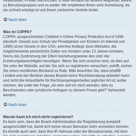
Avatarbilder, Private Nachrichten, E-Mail-Versand an andere Mitglieder, Beitritt
zu Benutzergruppen und so weiter. Wir empfehlen Ihnen eine Anmeldung, da
sie schnell erledigt ist und Ihnen zahlreiche Vorteile bietet.
Nach oben
Was ist COPPA?
COPPA, ausgeschrieben Children’s Online Privacy Protection Act of 1998
(deutsch: Gesetz zum Schutz der Privatsphäre von Kindern im Internet von
1998) ist ein Gesetz in den USA, welches festlegt, dass Websites, die
möglicherweise persönliche Daten von Kindern unter 13 Jahren erheben,
hierzu die Zustimmung der Eltern beziehungsweise des oder der
Erziehungsberechtigten benötigen. Wenn Sie sich unsicher sind, ob dies auf
Sie oder die Website, auf der Sie sich zu registrieren versuchen, zutrifft, ziehen
Sie einen rechtlichen Beistand zu Rate. Bitte beachten Sie, dass phpBB
Limited und der Besitzer dieses Boards keine Rechtsberatung anbieten kann
und nicht die Anlaufstelle für Rechtsangelegenheiten jeglicher Art ist; außer
solchen, die unter der Frage „An wen soll ich mich wenden, falls es
Beschwerden oder juristische Anfragen zu diesem Forum gibt?“ behandelt
werden.
Nach oben
Warum kann ich mich nicht registrieren?
Es kann sein, dass die Board-Administration die Registrierung komplett
ausgeschaltet hat, damit sich keine neuen Benutzer mehr anmelden können.
Es könnte auch sein, dass Ihre IP-Adresse oder der Benutzername, mit dem