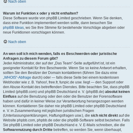
Nach oben
Warum ist Funktion x oder y nicht enthalten?
Diese Software wurde von phpBB Limited geschrieben. Wenn Sie denken,
dass eine Funktion implementiert werden sollte, dann besuchen Sie
phpBB Ideas
, wo Sie Ihre Stimme für bestehende Vorschläge abgeben oder
neue Funktionen vorschlagen können.
Nach oben
An wen soll ich mich wenden, falls es Beschwerden oder juristische
Anfragen zu diesem Forum gibt?
Jeder Administrator, der auf der „Das Team“-Seite aufgeführt ist, ist ein
geeigneter Kontakt für Ihre Beschwerde. Wenn Sie so keine Antwort erhalten,
sollten Sie den Besitzer der Domain kontaktieren (führen Sie dazu eine
„WHOIS“-Abfrage
durch) oder — falls diese Seite bei einem kostenlosen
Webhoster wie z. B. Yahoo!, free.fr, funpic.de usw. liegt — den Support oder
den Abuse-Kontakt des betreffenden Dienstes. Bitte beachten Sie, dass phpBB
Limited (phpBB.com) und phpBB Deutschland e. V. (phpBB.de)
absolut keinen
Einfluss
auf die Benutzung oder den oder die Benutzer der Forensoftware
haben und dafür in keiner Weise zur Verantwortung herangezogen werden
können. Kontaktieren Sie daher nie phpBB Limited oder phpBB Deutschland
e. V. in Zusammenhang mit jeglichen juristischen Fragen
(Unterlassungserklärungen, Haftungsfragen usw.), die
sich nicht direkt
auf die
Website phpbb.com, phpbb.de oder die phpBB-Software selbst beziehen. Falls
Sie phpBB Limited oder phpBB Deutschland e. V. E-Mails schreiben, die die
Softwarenutzung durch Dritte
betreffen, so werden Sie, wenn überhaupt,