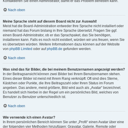
Kontaktieren Sie einen Administrator, damit er das Problem beheben kann.
Nach oben
Meine Sprache steht auf diesem Board nicht zur Auswahl!
Meist hat die Board-Administration entweder Ihre Sprache nicht installiert oder
niemand hat das Forum bislang in Ihre Sprache übersetzt. Fragen Sie ggf.
einen Board-Administrator, ob er das Sprachpaket, das Sie benötigen,
installieren kann. Falls es noch nicht existiert, würden wir uns freuen, wenn Sie
es übersetzen würden. Weitere Informationen dazu können auf der Website
von
phpBB Limited
oder auf
phpBB.de
gefunden werden.
Nach oben
Was sind das für Bilder, die bei meinem Benutzernamen angezeigt werden?
In der Beitragsansicht können zwei Bilder bei Ihrem Benutzernamen stehen.
Eines dieser Bilder ist meist mit Ihrem Rang verknüpft: Oft sind dies Sterne,
Kästchen oder Punkte, die Ihre Beitragszahl oder Ihren Status im Forum
angeben. Das andere, meist größere, Bild wird auch als „Avatar“ bezeichnet.
Es handelt sich hierbei in der Regel um ein persönliches Bild, welches von
Benutzer zu Benutzer unterschiedlich ist.
Nach oben
Wie verwende ich einen Avatar?
In Ihrem persönlichen Bereich können Sie unter „Profil“ einen Avatar über eine
der folgenden vier Methoden hinzufügen: Gravatar, Galerie, Remote oder