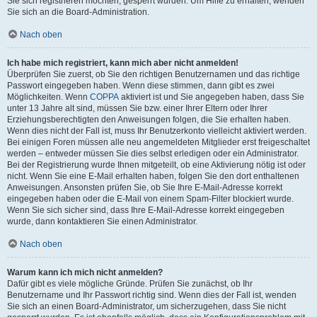
Sie sich registrieren möchten, gesperrt wurden. Um Hilfe zu erhalten, wenden
Sie sich an die Board-Administration.
Nach oben
Ich habe mich registriert, kann mich aber nicht anmelden!
Überprüfen Sie zuerst, ob Sie den richtigen Benutzernamen und das richtige
Passwort eingegeben haben. Wenn diese stimmen, dann gibt es zwei
Möglichkeiten. Wenn
COPPA
aktiviert ist und Sie angegeben haben, dass Sie
unter 13 Jahre alt sind, müssen Sie bzw. einer Ihrer Eltern oder Ihrer
Erziehungsberechtigten den Anweisungen folgen, die Sie erhalten haben.
Wenn dies nicht der Fall ist, muss Ihr Benutzerkonto vielleicht aktiviert werden.
Bei einigen Foren müssen alle neu angemeldeten Mitglieder erst freigeschaltet
werden – entweder müssen Sie dies selbst erledigen oder ein Administrator.
Bei der Registrierung wurde Ihnen mitgeteilt, ob eine Aktivierung nötig ist oder
nicht. Wenn Sie eine E-Mail erhalten haben, folgen Sie den dort enthaltenen
Anweisungen. Ansonsten prüfen Sie, ob Sie Ihre E-Mail-Adresse korrekt
eingegeben haben oder die E-Mail von einem Spam-Filter blockiert wurde.
Wenn Sie sich sicher sind, dass Ihre E-Mail-Adresse korrekt eingegeben
wurde, dann kontaktieren Sie einen Administrator.
Nach oben
Warum kann ich mich nicht anmelden?
Dafür gibt es viele mögliche Gründe. Prüfen Sie zunächst, ob Ihr
Benutzername und Ihr Passwort richtig sind. Wenn dies der Fall ist, wenden
Sie sich an einen Board-Administrator, um sicherzugehen, dass Sie nicht