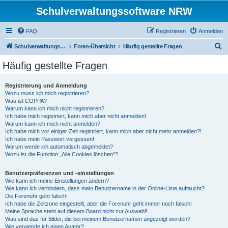
Schulverwaltungssoftware NRW
FAQ
Registrieren
Anmelden
S
Schulverwaltungssoftware NRW
Foren-Übersicht
Häufig gestellte Fragen
u
Häufig gestellte Fragen
c
h
Registrierung und Anmeldung
Wozu muss ich mich registrieren?
e
Was ist COPPA?
Warum kann ich mich nicht registrieren?
Ich habe mich registriert, kann mich aber nicht anmelden!
Warum kann ich mich nicht anmelden?
Ich habe mich vor einiger Zeit registriert, kann mich aber nicht mehr anmelden?!
Ich habe mein Passwort vergessen!
Warum werde ich automatisch abgemeldet?
Wozu ist die Funktion „Alle Cookies löschen“?
Benutzerpräferenzen und -einstellungen
Wie kann ich meine Einstellungen ändern?
Wie kann ich verhindern, dass mein Benutzername in der Online-Liste auftaucht?
Die Forenuhr geht falsch!
Ich habe die Zeitzone eingestellt, aber die Forenuhr geht immer noch falsch!
Meine Sprache steht auf diesem Board nicht zur Auswahl!
Was sind das für Bilder, die bei meinem Benutzernamen angezeigt werden?
Wie verwende ich einen Avatar?