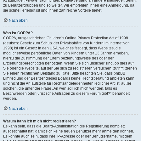
Avatarbilder, Private Nachrichten, E-Mail-Versand an andere Mitglieder, Beitritt
zu Benutzergruppen und so weiter. Wir empfehlen Ihnen eine Anmeldung, da
sie schnell erledigt ist und Ihnen zahlreiche Vorteile bietet.
Nach oben
Was ist COPPA?
COPPA, ausgeschrieben Children’s Online Privacy Protection Act of 1998
(deutsch: Gesetz zum Schutz der Privatsphäre von Kindern im Internet von
1998) ist ein Gesetz in den USA, welches festlegt, dass Websites, die
möglicherweise persönliche Daten von Kindern unter 13 Jahren erheben,
hierzu die Zustimmung der Eltern beziehungsweise des oder der
Erziehungsberechtigten benötigen. Wenn Sie sich unsicher sind, ob dies auf
Sie oder die Website, auf der Sie sich zu registrieren versuchen, zutrifft, ziehen
Sie einen rechtlichen Beistand zu Rate. Bitte beachten Sie, dass phpBB
Limited und der Besitzer dieses Boards keine Rechtsberatung anbieten kann
und nicht die Anlaufstelle für Rechtsangelegenheiten jeglicher Art ist; außer
solchen, die unter der Frage „An wen soll ich mich wenden, falls es
Beschwerden oder juristische Anfragen zu diesem Forum gibt?“ behandelt
werden.
Nach oben
Warum kann ich mich nicht registrieren?
Es kann sein, dass die Board-Administration die Registrierung komplett
ausgeschaltet hat, damit sich keine neuen Benutzer mehr anmelden können.
Es könnte auch sein, dass Ihre IP-Adresse oder der Benutzername, mit dem