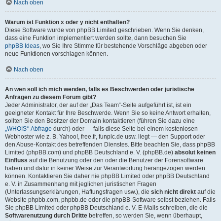
Nach oben
Warum ist Funktion x oder y nicht enthalten?
Diese Software wurde von phpBB Limited geschrieben. Wenn Sie denken,
dass eine Funktion implementiert werden sollte, dann besuchen Sie
phpBB Ideas
, wo Sie Ihre Stimme für bestehende Vorschläge abgeben oder
neue Funktionen vorschlagen können.
Nach oben
An wen soll ich mich wenden, falls es Beschwerden oder juristische
Anfragen zu diesem Forum gibt?
Jeder Administrator, der auf der „Das Team“-Seite aufgeführt ist, ist ein
geeigneter Kontakt für Ihre Beschwerde. Wenn Sie so keine Antwort erhalten,
sollten Sie den Besitzer der Domain kontaktieren (führen Sie dazu eine
„WHOIS“-Abfrage
durch) oder — falls diese Seite bei einem kostenlosen
Webhoster wie z. B. Yahoo!, free.fr, funpic.de usw. liegt — den Support oder
den Abuse-Kontakt des betreffenden Dienstes. Bitte beachten Sie, dass phpBB
Limited (phpBB.com) und phpBB Deutschland e. V. (phpBB.de)
absolut keinen
Einfluss
auf die Benutzung oder den oder die Benutzer der Forensoftware
haben und dafür in keiner Weise zur Verantwortung herangezogen werden
können. Kontaktieren Sie daher nie phpBB Limited oder phpBB Deutschland
e. V. in Zusammenhang mit jeglichen juristischen Fragen
(Unterlassungserklärungen, Haftungsfragen usw.), die
sich nicht direkt
auf die
Website phpbb.com, phpbb.de oder die phpBB-Software selbst beziehen. Falls
Sie phpBB Limited oder phpBB Deutschland e. V. E-Mails schreiben, die die
Softwarenutzung durch Dritte
betreffen, so werden Sie, wenn überhaupt,