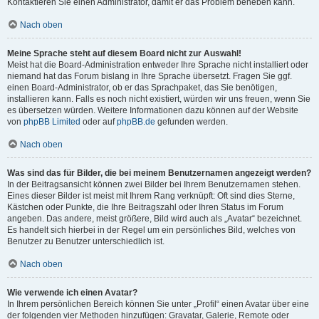
Kontaktieren Sie einen Administrator, damit er das Problem beheben kann.
Nach oben
Meine Sprache steht auf diesem Board nicht zur Auswahl!
Meist hat die Board-Administration entweder Ihre Sprache nicht installiert oder
niemand hat das Forum bislang in Ihre Sprache übersetzt. Fragen Sie ggf.
einen Board-Administrator, ob er das Sprachpaket, das Sie benötigen,
installieren kann. Falls es noch nicht existiert, würden wir uns freuen, wenn Sie
es übersetzen würden. Weitere Informationen dazu können auf der Website
von
phpBB Limited
oder auf
phpBB.de
gefunden werden.
Nach oben
Was sind das für Bilder, die bei meinem Benutzernamen angezeigt werden?
In der Beitragsansicht können zwei Bilder bei Ihrem Benutzernamen stehen.
Eines dieser Bilder ist meist mit Ihrem Rang verknüpft: Oft sind dies Sterne,
Kästchen oder Punkte, die Ihre Beitragszahl oder Ihren Status im Forum
angeben. Das andere, meist größere, Bild wird auch als „Avatar“ bezeichnet.
Es handelt sich hierbei in der Regel um ein persönliches Bild, welches von
Benutzer zu Benutzer unterschiedlich ist.
Nach oben
Wie verwende ich einen Avatar?
In Ihrem persönlichen Bereich können Sie unter „Profil“ einen Avatar über eine
der folgenden vier Methoden hinzufügen: Gravatar, Galerie, Remote oder