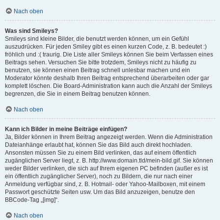
Nach oben
Was sind Smileys?
Smileys sind kleine Bilder, die benutzt werden können, um ein Gefühl
auszudrücken. Für jeden Smiley gibt es einen kurzen Code, z. B. bedeutet :)
fröhlich und :( traurig. Die Liste aller Smileys können Sie beim Verfassen eines
Beitrags sehen. Versuchen Sie bitte trotzdem, Smileys nicht zu häufig zu
benutzen, sie können einen Beitrag schnell unlesbar machen und ein
Moderator könnte deshalb Ihren Beitrag entsprechend überarbeiten oder gar
komplett löschen. Die Board-Administration kann auch die Anzahl der Smileys
begrenzen, die Sie in einem Beitrag benutzen können.
Nach oben
Kann ich Bilder in meine Beiträge einfügen?
Ja, Bilder können in Ihrem Beitrag angezeigt werden. Wenn die Administration
Dateianhänge erlaubt hat, können Sie das Bild auch direkt hochladen.
Ansonsten müssen Sie zu einem Bild verlinken, das auf einem öffentlich
zugänglichen Server liegt, z. B. http://www.domain.tld/mein-bild.gif. Sie können
weder Bilder verlinken, die sich auf Ihrem eigenen PC befinden (außer es ist
ein öffentlich zugänglicher Server), noch zu Bildern, die nur nach einer
Anmeldung verfügbar sind, z. B. Hotmail- oder Yahoo-Mailboxen, mit einem
Passwort geschützte Seiten usw. Um das Bild anzuzeigen, benutze den
BBCode-Tag „[img]“.
Nach oben