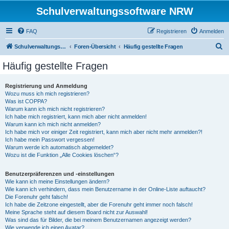
Schulverwaltungssoftware NRW
FAQ
Registrieren
Anmelden
S
Schulverwaltungssoftware NRW
Foren-Übersicht
Häufig gestellte Fragen
u
Häufig gestellte Fragen
c
h
Registrierung und Anmeldung
Wozu muss ich mich registrieren?
e
Was ist COPPA?
Warum kann ich mich nicht registrieren?
Ich habe mich registriert, kann mich aber nicht anmelden!
Warum kann ich mich nicht anmelden?
Ich habe mich vor einiger Zeit registriert, kann mich aber nicht mehr anmelden?!
Ich habe mein Passwort vergessen!
Warum werde ich automatisch abgemeldet?
Wozu ist die Funktion „Alle Cookies löschen“?
Benutzerpräferenzen und -einstellungen
Wie kann ich meine Einstellungen ändern?
Wie kann ich verhindern, dass mein Benutzername in der Online-Liste auftaucht?
Die Forenuhr geht falsch!
Ich habe die Zeitzone eingestellt, aber die Forenuhr geht immer noch falsch!
Meine Sprache steht auf diesem Board nicht zur Auswahl!
Was sind das für Bilder, die bei meinem Benutzernamen angezeigt werden?
Wie verwende ich einen Avatar?