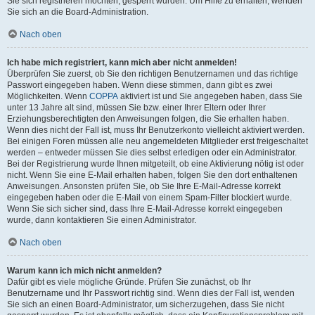
Sie sich registrieren möchten, gesperrt wurden. Um Hilfe zu erhalten, wenden
Sie sich an die Board-Administration.
Nach oben
Ich habe mich registriert, kann mich aber nicht anmelden!
Überprüfen Sie zuerst, ob Sie den richtigen Benutzernamen und das richtige
Passwort eingegeben haben. Wenn diese stimmen, dann gibt es zwei
Möglichkeiten. Wenn
COPPA
aktiviert ist und Sie angegeben haben, dass Sie
unter 13 Jahre alt sind, müssen Sie bzw. einer Ihrer Eltern oder Ihrer
Erziehungsberechtigten den Anweisungen folgen, die Sie erhalten haben.
Wenn dies nicht der Fall ist, muss Ihr Benutzerkonto vielleicht aktiviert werden.
Bei einigen Foren müssen alle neu angemeldeten Mitglieder erst freigeschaltet
werden – entweder müssen Sie dies selbst erledigen oder ein Administrator.
Bei der Registrierung wurde Ihnen mitgeteilt, ob eine Aktivierung nötig ist oder
nicht. Wenn Sie eine E-Mail erhalten haben, folgen Sie den dort enthaltenen
Anweisungen. Ansonsten prüfen Sie, ob Sie Ihre E-Mail-Adresse korrekt
eingegeben haben oder die E-Mail von einem Spam-Filter blockiert wurde.
Wenn Sie sich sicher sind, dass Ihre E-Mail-Adresse korrekt eingegeben
wurde, dann kontaktieren Sie einen Administrator.
Nach oben
Warum kann ich mich nicht anmelden?
Dafür gibt es viele mögliche Gründe. Prüfen Sie zunächst, ob Ihr
Benutzername und Ihr Passwort richtig sind. Wenn dies der Fall ist, wenden
Sie sich an einen Board-Administrator, um sicherzugehen, dass Sie nicht