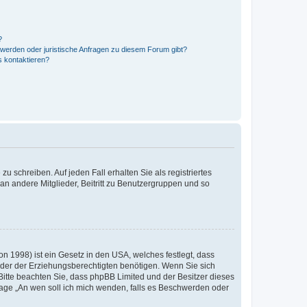
?
hwerden oder juristische Anfragen zu diesem Forum gibt?
s kontaktieren?
u schreiben. Auf jeden Fall erhalten Sie als registriertes
 an andere Mitglieder, Beitritt zu Benutzergruppen und so
n 1998) ist ein Gesetz in den USA, welches festlegt, dass
der der Erziehungsberechtigten benötigen. Wenn Sie sich
e. Bitte beachten Sie, dass phpBB Limited und der Besitzer dieses
Frage „An wen soll ich mich wenden, falls es Beschwerden oder