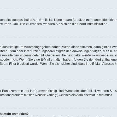
 komplett ausgeschaltet hat, damit sich keine neuen Benutzer mehr anmelden könne
 wurden. Um Hilfe zu erhalten, wenden Sie sich an die Board-Administration.
nd das richtige Passwort eingegeben haben. Wenn diese stimmen, dann gibt es zw
Ihrer Eltern oder Ihrer Erziehungsberechtigten den Anweisungen folgen, die Sie erh
üssen alle neu angemeldeten Mitglieder erst freigeschaltet werden – entweder müsse
 ist oder nicht. Wenn Sie eine E-Mail erhalten haben, folgen Sie den dort enthalte
pam-Filter blockiert wurde. Wenn Sie sich sicher sind, dass Ihre E-Mail-Adresse 
hr Benutzername und Ihr Passwort richtig sind. Wenn dies der Fall ist, wenden Sie
gurationsproblem mit der Website vorliegt, welches ein Administrator lösen muss.
icht mehr anmelden?!