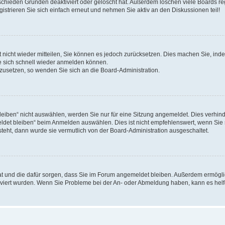
schieden Gründen deaktiviert oder gelöscht hat. Außerdem löschen viele Boards reg
strieren Sie sich einfach erneut und nehmen Sie aktiv an den Diskussionen teil!
rt nicht wieder mitteilen, Sie können es jedoch zurücksetzen. Dies machen Sie, in
e sich schnell wieder anmelden können.
ckzusetzen, so wenden Sie sich an die Board-Administration.
ben“ nicht auswählen, werden Sie nur für eine Sitzung angemeldet. Dies verhinde
et bleiben“ beim Anmelden auswählen. Dies ist nicht empfehlenswert, wenn Sie s
steht, dann wurde sie vermutlich von der Board-Administration ausgeschaltet.
 hat und die dafür sorgen, dass Sie im Forum angemeldet bleiben. Außerdem ermögl
ktiviert wurden. Wenn Sie Probleme bei der An- oder Abmeldung haben, kann es hel