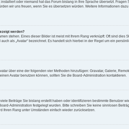
 installiert oder niemand hat das Forum bislang in Ihre Sprache übersetzt. Fragen 
t, würden wir uns freuen, wenn Sie es übersetzen würden. Weitere Informationen da
gezeigt werden?
men stehen. Eines dieser Bilder ist meist mit Ihrem Rang verknüpft: Oft sind dies S
auch als „Avatar“ bezeichnet. Es handelt sich hierbei in der Regel um ein persönl
 Avatar über eine der folgenden vier Methoden hinzufügen: Gravatar, Galerie, Rem
inen Avatar benutzen können, sollten Sie die Board-Administration kontaktieren.
iele Beiträge Sie bislang erstellt haben oder identifizieren bestimmte Benutzer
 Board-Administration festgelegt wurden. Bitte schreiben Sie keine sinnlosen Beit
wird Ihren Rang unter Umständen einfach wieder zurücksetzen.