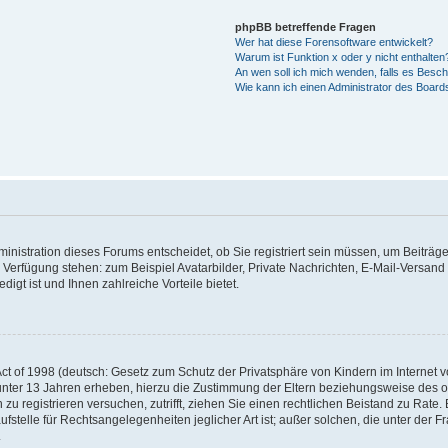
phpBB betreffende Fragen
Wer hat diese Forensoftware entwickelt?
Warum ist Funktion x oder y nicht enthalten
An wen soll ich mich wenden, falls es Besc
Wie kann ich einen Administrator des Board
nistration dieses Forums entscheidet, ob Sie registriert sein müssen, um Beiträge z
ur Verfügung stehen: zum Beispiel Avatarbilder, Private Nachrichten, E-Mail-Versand
igt ist und Ihnen zahlreiche Vorteile bietet.
t of 1998 (deutsch: Gesetz zum Schutz der Privatsphäre von Kindern im Internet vo
unter 13 Jahren erheben, hierzu die Zustimmung der Eltern beziehungsweise des o
h zu registrieren versuchen, zutrifft, ziehen Sie einen rechtlichen Beistand zu Rat
stelle für Rechtsangelegenheiten jeglicher Art ist; außer solchen, die unter der 
.