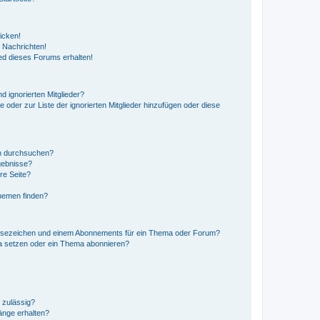
icken!
 Nachrichten!
ed dieses Forums erhalten!
d ignorierten Mitglieder?
e oder zur Liste der ignorierten Mitglieder hinzufügen oder diese
en durchsuchen?
gebnisse?
re Seite?
hemen finden?
esezeichen und einem Abonnements für ein Thema oder Forum?
a setzen oder ein Thema abonnieren?
 zulässig?
hänge erhalten?