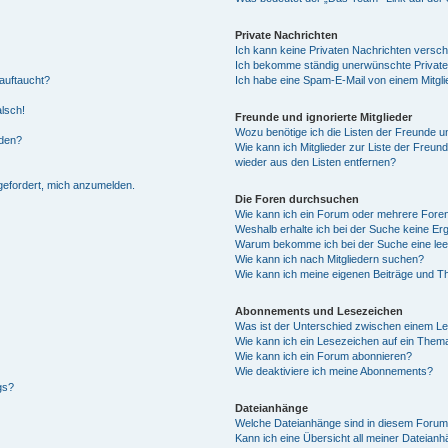
Private Nachrichten
Ich kann keine Privaten Nachrichten versch
Ich bekomme ständig unerwünschte Private
auftaucht?
Ich habe eine Spam-E-Mail von einem Mitgli
alsch!
Freunde und ignorierte Mitglieder
Wozu benötige ich die Listen der Freunde un
rden?
Wie kann ich Mitglieder zur Liste der Freund
wieder aus den Listen entfernen?
fgefordert, mich anzumelden.
Die Foren durchsuchen
Wie kann ich ein Forum oder mehrere For
Weshalb erhalte ich bei der Suche keine Er
Warum bekomme ich bei der Suche eine lee
Wie kann ich nach Mitgliedern suchen?
Wie kann ich meine eigenen Beiträge und T
Abonnements und Lesezeichen
Was ist der Unterschied zwischen einem L
Wie kann ich ein Lesezeichen auf ein Them
Wie kann ich ein Forum abonnieren?
Wie deaktiviere ich meine Abonnements?
gs?
Dateianhänge
Welche Dateianhänge sind in diesem Forum
Kann ich eine Übersicht all meiner Dateian