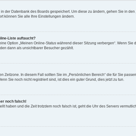
en in der Datenbank des Boards gespeichert. Um diese zu ändern, gehen Sie in den 
rt können Sie alle Ihre Einstellungen ändern.
ine-Liste auftaucht?
 eine Option „Meinen Online-Status während dieser Sitzung verbergen“. Wenn Sie d
rden dann als unsichtbarer Besucher gezählt.
n Zeitzone. In diesem Fall sollten Sie im „Persönlichen Bereich“ die für Sie passend
 Sie noch nicht registriert sind, ist dies ein guter Grund, dies jetzt zu tun.
mer noch falsch!
ellt haben und die Zeit trotzdem noch falsch ist, geht die Uhr des Servers vermutlic