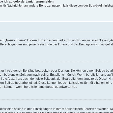
rde ich aufgefordert, mich anzumelden.
ion für Nachrichten an andere Benutzer nutzen, falls diese von der Board-Administ
f „Neues Thema“ klicken. Um auf einen Beitrag zu antworten, müssen Sie auf „Ant
e Berechtigungen sind jeweils am Ende der Foren- und der Beitragsansicht aufgeliste
nur Ihre eigenen Beiträge bearbeiten oder löschen. Sie können einen Beitrag bear
nen begrenzten Zeitraum nach seiner Erstellung möglich. Wenn bereits jemand auf Ih
 die Anzahl als auch der letzte Zeitpunkt der Bearbeitungen angezeigt. Dieser Hi
 Beitrag überarbeitet hat. Diese können jedoch, falls sie es für nötig halten, eine 
hen können, wenn bereits jemand darauf geantwortet hat.
hst eine solche in den Einstellungen in Ihrem persönlichen Bereich entwerfen. Na