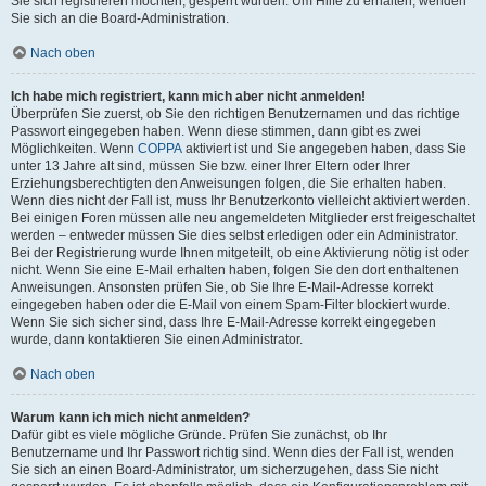
Sie sich registrieren möchten, gesperrt wurden. Um Hilfe zu erhalten, wenden
Sie sich an die Board-Administration.
Nach oben
Ich habe mich registriert, kann mich aber nicht anmelden!
Überprüfen Sie zuerst, ob Sie den richtigen Benutzernamen und das richtige
Passwort eingegeben haben. Wenn diese stimmen, dann gibt es zwei
Möglichkeiten. Wenn
COPPA
aktiviert ist und Sie angegeben haben, dass Sie
unter 13 Jahre alt sind, müssen Sie bzw. einer Ihrer Eltern oder Ihrer
Erziehungsberechtigten den Anweisungen folgen, die Sie erhalten haben.
Wenn dies nicht der Fall ist, muss Ihr Benutzerkonto vielleicht aktiviert werden.
Bei einigen Foren müssen alle neu angemeldeten Mitglieder erst freigeschaltet
werden – entweder müssen Sie dies selbst erledigen oder ein Administrator.
Bei der Registrierung wurde Ihnen mitgeteilt, ob eine Aktivierung nötig ist oder
nicht. Wenn Sie eine E-Mail erhalten haben, folgen Sie den dort enthaltenen
Anweisungen. Ansonsten prüfen Sie, ob Sie Ihre E-Mail-Adresse korrekt
eingegeben haben oder die E-Mail von einem Spam-Filter blockiert wurde.
Wenn Sie sich sicher sind, dass Ihre E-Mail-Adresse korrekt eingegeben
wurde, dann kontaktieren Sie einen Administrator.
Nach oben
Warum kann ich mich nicht anmelden?
Dafür gibt es viele mögliche Gründe. Prüfen Sie zunächst, ob Ihr
Benutzername und Ihr Passwort richtig sind. Wenn dies der Fall ist, wenden
Sie sich an einen Board-Administrator, um sicherzugehen, dass Sie nicht