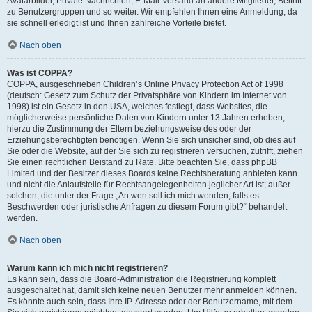
Avatarbilder, Private Nachrichten, E-Mail-Versand an andere Mitglieder, Beitritt
zu Benutzergruppen und so weiter. Wir empfehlen Ihnen eine Anmeldung, da
sie schnell erledigt ist und Ihnen zahlreiche Vorteile bietet.
Nach oben
Was ist COPPA?
COPPA, ausgeschrieben Children’s Online Privacy Protection Act of 1998
(deutsch: Gesetz zum Schutz der Privatsphäre von Kindern im Internet von
1998) ist ein Gesetz in den USA, welches festlegt, dass Websites, die
möglicherweise persönliche Daten von Kindern unter 13 Jahren erheben,
hierzu die Zustimmung der Eltern beziehungsweise des oder der
Erziehungsberechtigten benötigen. Wenn Sie sich unsicher sind, ob dies auf
Sie oder die Website, auf der Sie sich zu registrieren versuchen, zutrifft, ziehen
Sie einen rechtlichen Beistand zu Rate. Bitte beachten Sie, dass phpBB
Limited und der Besitzer dieses Boards keine Rechtsberatung anbieten kann
und nicht die Anlaufstelle für Rechtsangelegenheiten jeglicher Art ist; außer
solchen, die unter der Frage „An wen soll ich mich wenden, falls es
Beschwerden oder juristische Anfragen zu diesem Forum gibt?“ behandelt
werden.
Nach oben
Warum kann ich mich nicht registrieren?
Es kann sein, dass die Board-Administration die Registrierung komplett
ausgeschaltet hat, damit sich keine neuen Benutzer mehr anmelden können.
Es könnte auch sein, dass Ihre IP-Adresse oder der Benutzername, mit dem