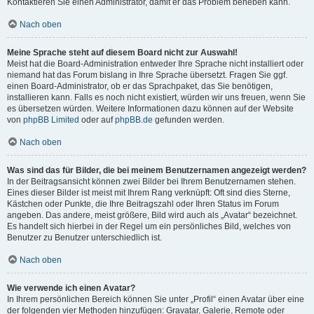
Kontaktieren Sie einen Administrator, damit er das Problem beheben kann.
Nach oben
Meine Sprache steht auf diesem Board nicht zur Auswahl!
Meist hat die Board-Administration entweder Ihre Sprache nicht installiert oder
niemand hat das Forum bislang in Ihre Sprache übersetzt. Fragen Sie ggf.
einen Board-Administrator, ob er das Sprachpaket, das Sie benötigen,
installieren kann. Falls es noch nicht existiert, würden wir uns freuen, wenn Sie
es übersetzen würden. Weitere Informationen dazu können auf der Website
von
phpBB Limited
oder auf
phpBB.de
gefunden werden.
Nach oben
Was sind das für Bilder, die bei meinem Benutzernamen angezeigt werden?
In der Beitragsansicht können zwei Bilder bei Ihrem Benutzernamen stehen.
Eines dieser Bilder ist meist mit Ihrem Rang verknüpft: Oft sind dies Sterne,
Kästchen oder Punkte, die Ihre Beitragszahl oder Ihren Status im Forum
angeben. Das andere, meist größere, Bild wird auch als „Avatar“ bezeichnet.
Es handelt sich hierbei in der Regel um ein persönliches Bild, welches von
Benutzer zu Benutzer unterschiedlich ist.
Nach oben
Wie verwende ich einen Avatar?
In Ihrem persönlichen Bereich können Sie unter „Profil“ einen Avatar über eine
der folgenden vier Methoden hinzufügen: Gravatar, Galerie, Remote oder