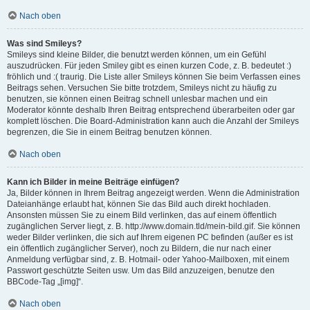
Nach oben
Was sind Smileys?
Smileys sind kleine Bilder, die benutzt werden können, um ein Gefühl
auszudrücken. Für jeden Smiley gibt es einen kurzen Code, z. B. bedeutet :)
fröhlich und :( traurig. Die Liste aller Smileys können Sie beim Verfassen eines
Beitrags sehen. Versuchen Sie bitte trotzdem, Smileys nicht zu häufig zu
benutzen, sie können einen Beitrag schnell unlesbar machen und ein
Moderator könnte deshalb Ihren Beitrag entsprechend überarbeiten oder gar
komplett löschen. Die Board-Administration kann auch die Anzahl der Smileys
begrenzen, die Sie in einem Beitrag benutzen können.
Nach oben
Kann ich Bilder in meine Beiträge einfügen?
Ja, Bilder können in Ihrem Beitrag angezeigt werden. Wenn die Administration
Dateianhänge erlaubt hat, können Sie das Bild auch direkt hochladen.
Ansonsten müssen Sie zu einem Bild verlinken, das auf einem öffentlich
zugänglichen Server liegt, z. B. http://www.domain.tld/mein-bild.gif. Sie können
weder Bilder verlinken, die sich auf Ihrem eigenen PC befinden (außer es ist
ein öffentlich zugänglicher Server), noch zu Bildern, die nur nach einer
Anmeldung verfügbar sind, z. B. Hotmail- oder Yahoo-Mailboxen, mit einem
Passwort geschützte Seiten usw. Um das Bild anzuzeigen, benutze den
BBCode-Tag „[img]“.
Nach oben