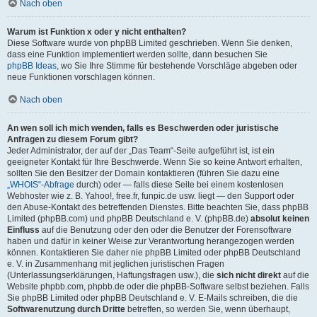
Nach oben
Warum ist Funktion x oder y nicht enthalten?
Diese Software wurde von phpBB Limited geschrieben. Wenn Sie denken,
dass eine Funktion implementiert werden sollte, dann besuchen Sie
phpBB Ideas
, wo Sie Ihre Stimme für bestehende Vorschläge abgeben oder
neue Funktionen vorschlagen können.
Nach oben
An wen soll ich mich wenden, falls es Beschwerden oder juristische
Anfragen zu diesem Forum gibt?
Jeder Administrator, der auf der „Das Team“-Seite aufgeführt ist, ist ein
geeigneter Kontakt für Ihre Beschwerde. Wenn Sie so keine Antwort erhalten,
sollten Sie den Besitzer der Domain kontaktieren (führen Sie dazu eine
„WHOIS“-Abfrage
durch) oder — falls diese Seite bei einem kostenlosen
Webhoster wie z. B. Yahoo!, free.fr, funpic.de usw. liegt — den Support oder
den Abuse-Kontakt des betreffenden Dienstes. Bitte beachten Sie, dass phpBB
Limited (phpBB.com) und phpBB Deutschland e. V. (phpBB.de)
absolut keinen
Einfluss
auf die Benutzung oder den oder die Benutzer der Forensoftware
haben und dafür in keiner Weise zur Verantwortung herangezogen werden
können. Kontaktieren Sie daher nie phpBB Limited oder phpBB Deutschland
e. V. in Zusammenhang mit jeglichen juristischen Fragen
(Unterlassungserklärungen, Haftungsfragen usw.), die
sich nicht direkt
auf die
Website phpbb.com, phpbb.de oder die phpBB-Software selbst beziehen. Falls
Sie phpBB Limited oder phpBB Deutschland e. V. E-Mails schreiben, die die
Softwarenutzung durch Dritte
betreffen, so werden Sie, wenn überhaupt,