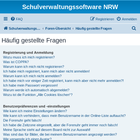
Schulverwaltungssoftware NRW
FAQ
Registrieren
Anmelden
S
Schulverwaltungssoftware NRW
Foren-Übersicht
Häufig gestellte Fragen
u
Häufig gestellte Fragen
c
h
Registrierung und Anmeldung
Wozu muss ich mich registrieren?
e
Was ist COPPA?
Warum kann ich mich nicht registrieren?
Ich habe mich registriert, kann mich aber nicht anmelden!
Warum kann ich mich nicht anmelden?
Ich habe mich vor einiger Zeit registriert, kann mich aber nicht mehr anmelden?!
Ich habe mein Passwort vergessen!
Warum werde ich automatisch abgemeldet?
Wozu ist die Funktion „Alle Cookies löschen“?
Benutzerpräferenzen und -einstellungen
Wie kann ich meine Einstellungen ändern?
Wie kann ich verhindern, dass mein Benutzername in der Online-Liste auftaucht?
Die Forenuhr geht falsch!
Ich habe die Zeitzone eingestellt, aber die Forenuhr geht immer noch falsch!
Meine Sprache steht auf diesem Board nicht zur Auswahl!
Was sind das für Bilder, die bei meinem Benutzernamen angezeigt werden?
Wie verwende ich einen Avatar?