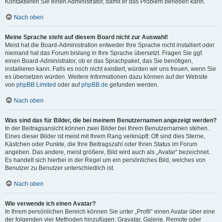
Kontaktieren Sie einen Administrator, damit er das Problem beheben kann.
Nach oben
Meine Sprache steht auf diesem Board nicht zur Auswahl!
Meist hat die Board-Administration entweder Ihre Sprache nicht installiert oder
niemand hat das Forum bislang in Ihre Sprache übersetzt. Fragen Sie ggf.
einen Board-Administrator, ob er das Sprachpaket, das Sie benötigen,
installieren kann. Falls es noch nicht existiert, würden wir uns freuen, wenn Sie
es übersetzen würden. Weitere Informationen dazu können auf der Website
von
phpBB Limited
oder auf
phpBB.de
gefunden werden.
Nach oben
Was sind das für Bilder, die bei meinem Benutzernamen angezeigt werden?
In der Beitragsansicht können zwei Bilder bei Ihrem Benutzernamen stehen.
Eines dieser Bilder ist meist mit Ihrem Rang verknüpft: Oft sind dies Sterne,
Kästchen oder Punkte, die Ihre Beitragszahl oder Ihren Status im Forum
angeben. Das andere, meist größere, Bild wird auch als „Avatar“ bezeichnet.
Es handelt sich hierbei in der Regel um ein persönliches Bild, welches von
Benutzer zu Benutzer unterschiedlich ist.
Nach oben
Wie verwende ich einen Avatar?
In Ihrem persönlichen Bereich können Sie unter „Profil“ einen Avatar über eine
der folgenden vier Methoden hinzufügen: Gravatar, Galerie, Remote oder