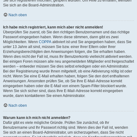
Sie sich registrieren möchten, gesperrt wurden. Um Hilfe zu erhalten, wenden
Sie sich an die Board-Administration.
Nach oben
Ich habe mich registriert, kann mich aber nicht anmelden!
Überprüfen Sie zuerst, ob Sie den richtigen Benutzernamen und das richtige
Passwort eingegeben haben. Wenn diese stimmen, dann gibt es zwei
Möglichkeiten. Wenn
COPPA
aktiviert ist und Sie angegeben haben, dass Sie
unter 13 Jahre alt sind, müssen Sie bzw. einer Ihrer Eltern oder Ihrer
Erziehungsberechtigten den Anweisungen folgen, die Sie erhalten haben.
Wenn dies nicht der Fall ist, muss Ihr Benutzerkonto vielleicht aktiviert werden.
Bei einigen Foren müssen alle neu angemeldeten Mitglieder erst freigeschaltet
werden – entweder müssen Sie dies selbst erledigen oder ein Administrator.
Bei der Registrierung wurde Ihnen mitgeteilt, ob eine Aktivierung nötig ist oder
nicht. Wenn Sie eine E-Mail erhalten haben, folgen Sie den dort enthaltenen
Anweisungen. Ansonsten prüfen Sie, ob Sie Ihre E-Mail-Adresse korrekt
eingegeben haben oder die E-Mail von einem Spam-Filter blockiert wurde.
Wenn Sie sich sicher sind, dass Ihre E-Mail-Adresse korrekt eingegeben
wurde, dann kontaktieren Sie einen Administrator.
Nach oben
Warum kann ich mich nicht anmelden?
Dafür gibt es viele mögliche Gründe. Prüfen Sie zunächst, ob Ihr
Benutzername und Ihr Passwort richtig sind. Wenn dies der Fall ist, wenden
Sie sich an einen Board-Administrator, um sicherzugehen, dass Sie nicht