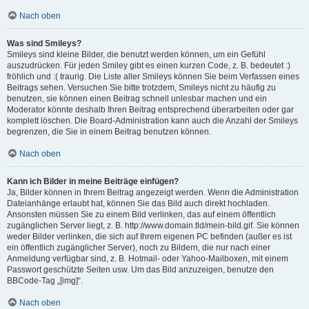
Nach oben
Was sind Smileys?
Smileys sind kleine Bilder, die benutzt werden können, um ein Gefühl
auszudrücken. Für jeden Smiley gibt es einen kurzen Code, z. B. bedeutet :)
fröhlich und :( traurig. Die Liste aller Smileys können Sie beim Verfassen eines
Beitrags sehen. Versuchen Sie bitte trotzdem, Smileys nicht zu häufig zu
benutzen, sie können einen Beitrag schnell unlesbar machen und ein
Moderator könnte deshalb Ihren Beitrag entsprechend überarbeiten oder gar
komplett löschen. Die Board-Administration kann auch die Anzahl der Smileys
begrenzen, die Sie in einem Beitrag benutzen können.
Nach oben
Kann ich Bilder in meine Beiträge einfügen?
Ja, Bilder können in Ihrem Beitrag angezeigt werden. Wenn die Administration
Dateianhänge erlaubt hat, können Sie das Bild auch direkt hochladen.
Ansonsten müssen Sie zu einem Bild verlinken, das auf einem öffentlich
zugänglichen Server liegt, z. B. http://www.domain.tld/mein-bild.gif. Sie können
weder Bilder verlinken, die sich auf Ihrem eigenen PC befinden (außer es ist
ein öffentlich zugänglicher Server), noch zu Bildern, die nur nach einer
Anmeldung verfügbar sind, z. B. Hotmail- oder Yahoo-Mailboxen, mit einem
Passwort geschützte Seiten usw. Um das Bild anzuzeigen, benutze den
BBCode-Tag „[img]“.
Nach oben