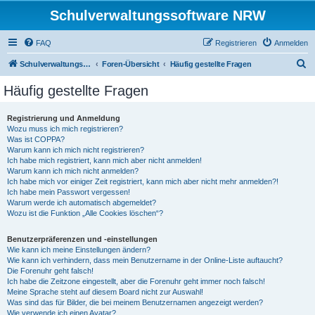
Schulverwaltungssoftware NRW
FAQ
Registrieren
Anmelden
S
Schulverwaltungssoftware NRW
Foren-Übersicht
Häufig gestellte Fragen
u
Häufig gestellte Fragen
c
h
Registrierung und Anmeldung
Wozu muss ich mich registrieren?
e
Was ist COPPA?
Warum kann ich mich nicht registrieren?
Ich habe mich registriert, kann mich aber nicht anmelden!
Warum kann ich mich nicht anmelden?
Ich habe mich vor einiger Zeit registriert, kann mich aber nicht mehr anmelden?!
Ich habe mein Passwort vergessen!
Warum werde ich automatisch abgemeldet?
Wozu ist die Funktion „Alle Cookies löschen“?
Benutzerpräferenzen und -einstellungen
Wie kann ich meine Einstellungen ändern?
Wie kann ich verhindern, dass mein Benutzername in der Online-Liste auftaucht?
Die Forenuhr geht falsch!
Ich habe die Zeitzone eingestellt, aber die Forenuhr geht immer noch falsch!
Meine Sprache steht auf diesem Board nicht zur Auswahl!
Was sind das für Bilder, die bei meinem Benutzernamen angezeigt werden?
Wie verwende ich einen Avatar?