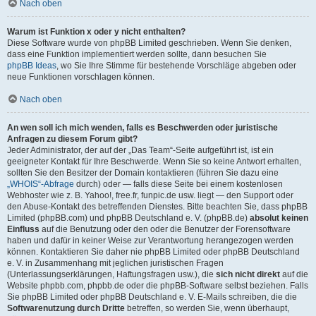
Nach oben
Warum ist Funktion x oder y nicht enthalten?
Diese Software wurde von phpBB Limited geschrieben. Wenn Sie denken,
dass eine Funktion implementiert werden sollte, dann besuchen Sie
phpBB Ideas
, wo Sie Ihre Stimme für bestehende Vorschläge abgeben oder
neue Funktionen vorschlagen können.
Nach oben
An wen soll ich mich wenden, falls es Beschwerden oder juristische
Anfragen zu diesem Forum gibt?
Jeder Administrator, der auf der „Das Team“-Seite aufgeführt ist, ist ein
geeigneter Kontakt für Ihre Beschwerde. Wenn Sie so keine Antwort erhalten,
sollten Sie den Besitzer der Domain kontaktieren (führen Sie dazu eine
„WHOIS“-Abfrage
durch) oder — falls diese Seite bei einem kostenlosen
Webhoster wie z. B. Yahoo!, free.fr, funpic.de usw. liegt — den Support oder
den Abuse-Kontakt des betreffenden Dienstes. Bitte beachten Sie, dass phpBB
Limited (phpBB.com) und phpBB Deutschland e. V. (phpBB.de)
absolut keinen
Einfluss
auf die Benutzung oder den oder die Benutzer der Forensoftware
haben und dafür in keiner Weise zur Verantwortung herangezogen werden
können. Kontaktieren Sie daher nie phpBB Limited oder phpBB Deutschland
e. V. in Zusammenhang mit jeglichen juristischen Fragen
(Unterlassungserklärungen, Haftungsfragen usw.), die
sich nicht direkt
auf die
Website phpbb.com, phpbb.de oder die phpBB-Software selbst beziehen. Falls
Sie phpBB Limited oder phpBB Deutschland e. V. E-Mails schreiben, die die
Softwarenutzung durch Dritte
betreffen, so werden Sie, wenn überhaupt,