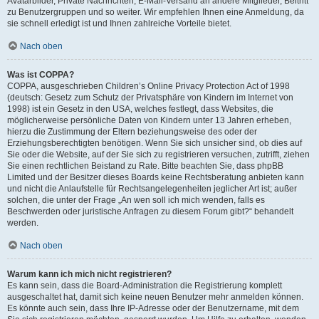
Avatarbilder, Private Nachrichten, E-Mail-Versand an andere Mitglieder, Beitritt
zu Benutzergruppen und so weiter. Wir empfehlen Ihnen eine Anmeldung, da
sie schnell erledigt ist und Ihnen zahlreiche Vorteile bietet.
Nach oben
Was ist COPPA?
COPPA, ausgeschrieben Children’s Online Privacy Protection Act of 1998
(deutsch: Gesetz zum Schutz der Privatsphäre von Kindern im Internet von
1998) ist ein Gesetz in den USA, welches festlegt, dass Websites, die
möglicherweise persönliche Daten von Kindern unter 13 Jahren erheben,
hierzu die Zustimmung der Eltern beziehungsweise des oder der
Erziehungsberechtigten benötigen. Wenn Sie sich unsicher sind, ob dies auf
Sie oder die Website, auf der Sie sich zu registrieren versuchen, zutrifft, ziehen
Sie einen rechtlichen Beistand zu Rate. Bitte beachten Sie, dass phpBB
Limited und der Besitzer dieses Boards keine Rechtsberatung anbieten kann
und nicht die Anlaufstelle für Rechtsangelegenheiten jeglicher Art ist; außer
solchen, die unter der Frage „An wen soll ich mich wenden, falls es
Beschwerden oder juristische Anfragen zu diesem Forum gibt?“ behandelt
werden.
Nach oben
Warum kann ich mich nicht registrieren?
Es kann sein, dass die Board-Administration die Registrierung komplett
ausgeschaltet hat, damit sich keine neuen Benutzer mehr anmelden können.
Es könnte auch sein, dass Ihre IP-Adresse oder der Benutzername, mit dem