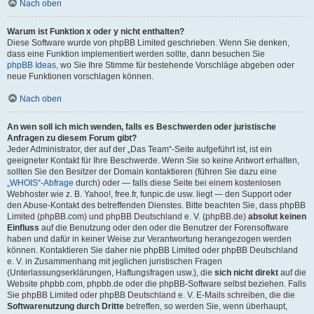
Nach oben
Warum ist Funktion x oder y nicht enthalten?
Diese Software wurde von phpBB Limited geschrieben. Wenn Sie denken,
dass eine Funktion implementiert werden sollte, dann besuchen Sie
phpBB Ideas
, wo Sie Ihre Stimme für bestehende Vorschläge abgeben oder
neue Funktionen vorschlagen können.
Nach oben
An wen soll ich mich wenden, falls es Beschwerden oder juristische
Anfragen zu diesem Forum gibt?
Jeder Administrator, der auf der „Das Team“-Seite aufgeführt ist, ist ein
geeigneter Kontakt für Ihre Beschwerde. Wenn Sie so keine Antwort erhalten,
sollten Sie den Besitzer der Domain kontaktieren (führen Sie dazu eine
„WHOIS“-Abfrage
durch) oder — falls diese Seite bei einem kostenlosen
Webhoster wie z. B. Yahoo!, free.fr, funpic.de usw. liegt — den Support oder
den Abuse-Kontakt des betreffenden Dienstes. Bitte beachten Sie, dass phpBB
Limited (phpBB.com) und phpBB Deutschland e. V. (phpBB.de)
absolut keinen
Einfluss
auf die Benutzung oder den oder die Benutzer der Forensoftware
haben und dafür in keiner Weise zur Verantwortung herangezogen werden
können. Kontaktieren Sie daher nie phpBB Limited oder phpBB Deutschland
e. V. in Zusammenhang mit jeglichen juristischen Fragen
(Unterlassungserklärungen, Haftungsfragen usw.), die
sich nicht direkt
auf die
Website phpbb.com, phpbb.de oder die phpBB-Software selbst beziehen. Falls
Sie phpBB Limited oder phpBB Deutschland e. V. E-Mails schreiben, die die
Softwarenutzung durch Dritte
betreffen, so werden Sie, wenn überhaupt,