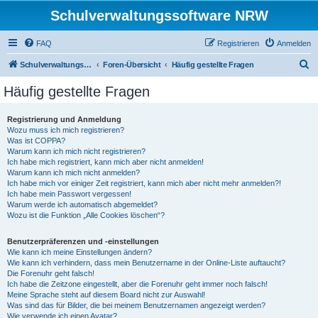
Schulverwaltungssoftware NRW
FAQ
Registrieren
Anmelden
S
Schulverwaltungssoftware NRW
Foren-Übersicht
Häufig gestellte Fragen
u
Häufig gestellte Fragen
c
h
Registrierung und Anmeldung
Wozu muss ich mich registrieren?
e
Was ist COPPA?
Warum kann ich mich nicht registrieren?
Ich habe mich registriert, kann mich aber nicht anmelden!
Warum kann ich mich nicht anmelden?
Ich habe mich vor einiger Zeit registriert, kann mich aber nicht mehr anmelden?!
Ich habe mein Passwort vergessen!
Warum werde ich automatisch abgemeldet?
Wozu ist die Funktion „Alle Cookies löschen“?
Benutzerpräferenzen und -einstellungen
Wie kann ich meine Einstellungen ändern?
Wie kann ich verhindern, dass mein Benutzername in der Online-Liste auftaucht?
Die Forenuhr geht falsch!
Ich habe die Zeitzone eingestellt, aber die Forenuhr geht immer noch falsch!
Meine Sprache steht auf diesem Board nicht zur Auswahl!
Was sind das für Bilder, die bei meinem Benutzernamen angezeigt werden?
Wie verwende ich einen Avatar?