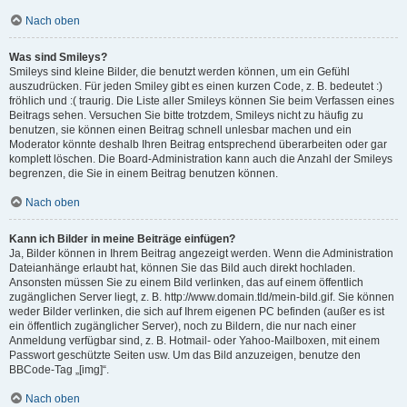
Nach oben
Was sind Smileys?
Smileys sind kleine Bilder, die benutzt werden können, um ein Gefühl
auszudrücken. Für jeden Smiley gibt es einen kurzen Code, z. B. bedeutet :)
fröhlich und :( traurig. Die Liste aller Smileys können Sie beim Verfassen eines
Beitrags sehen. Versuchen Sie bitte trotzdem, Smileys nicht zu häufig zu
benutzen, sie können einen Beitrag schnell unlesbar machen und ein
Moderator könnte deshalb Ihren Beitrag entsprechend überarbeiten oder gar
komplett löschen. Die Board-Administration kann auch die Anzahl der Smileys
begrenzen, die Sie in einem Beitrag benutzen können.
Nach oben
Kann ich Bilder in meine Beiträge einfügen?
Ja, Bilder können in Ihrem Beitrag angezeigt werden. Wenn die Administration
Dateianhänge erlaubt hat, können Sie das Bild auch direkt hochladen.
Ansonsten müssen Sie zu einem Bild verlinken, das auf einem öffentlich
zugänglichen Server liegt, z. B. http://www.domain.tld/mein-bild.gif. Sie können
weder Bilder verlinken, die sich auf Ihrem eigenen PC befinden (außer es ist
ein öffentlich zugänglicher Server), noch zu Bildern, die nur nach einer
Anmeldung verfügbar sind, z. B. Hotmail- oder Yahoo-Mailboxen, mit einem
Passwort geschützte Seiten usw. Um das Bild anzuzeigen, benutze den
BBCode-Tag „[img]“.
Nach oben