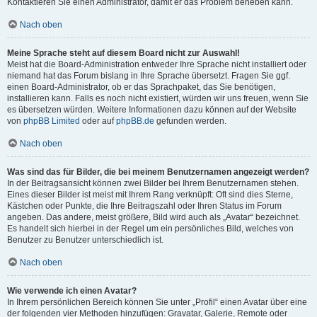
Kontaktieren Sie einen Administrator, damit er das Problem beheben kann.
Nach oben
Meine Sprache steht auf diesem Board nicht zur Auswahl!
Meist hat die Board-Administration entweder Ihre Sprache nicht installiert oder
niemand hat das Forum bislang in Ihre Sprache übersetzt. Fragen Sie ggf.
einen Board-Administrator, ob er das Sprachpaket, das Sie benötigen,
installieren kann. Falls es noch nicht existiert, würden wir uns freuen, wenn Sie
es übersetzen würden. Weitere Informationen dazu können auf der Website
von
phpBB Limited
oder auf
phpBB.de
gefunden werden.
Nach oben
Was sind das für Bilder, die bei meinem Benutzernamen angezeigt werden?
In der Beitragsansicht können zwei Bilder bei Ihrem Benutzernamen stehen.
Eines dieser Bilder ist meist mit Ihrem Rang verknüpft: Oft sind dies Sterne,
Kästchen oder Punkte, die Ihre Beitragszahl oder Ihren Status im Forum
angeben. Das andere, meist größere, Bild wird auch als „Avatar“ bezeichnet.
Es handelt sich hierbei in der Regel um ein persönliches Bild, welches von
Benutzer zu Benutzer unterschiedlich ist.
Nach oben
Wie verwende ich einen Avatar?
In Ihrem persönlichen Bereich können Sie unter „Profil“ einen Avatar über eine
der folgenden vier Methoden hinzufügen: Gravatar, Galerie, Remote oder