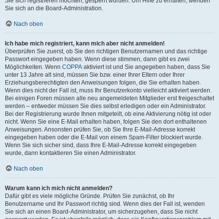
Sie sich registrieren möchten, gesperrt wurden. Um Hilfe zu erhalten, wenden
Sie sich an die Board-Administration.
Nach oben
Ich habe mich registriert, kann mich aber nicht anmelden!
Überprüfen Sie zuerst, ob Sie den richtigen Benutzernamen und das richtige
Passwort eingegeben haben. Wenn diese stimmen, dann gibt es zwei
Möglichkeiten. Wenn
COPPA
aktiviert ist und Sie angegeben haben, dass Sie
unter 13 Jahre alt sind, müssen Sie bzw. einer Ihrer Eltern oder Ihrer
Erziehungsberechtigten den Anweisungen folgen, die Sie erhalten haben.
Wenn dies nicht der Fall ist, muss Ihr Benutzerkonto vielleicht aktiviert werden.
Bei einigen Foren müssen alle neu angemeldeten Mitglieder erst freigeschaltet
werden – entweder müssen Sie dies selbst erledigen oder ein Administrator.
Bei der Registrierung wurde Ihnen mitgeteilt, ob eine Aktivierung nötig ist oder
nicht. Wenn Sie eine E-Mail erhalten haben, folgen Sie den dort enthaltenen
Anweisungen. Ansonsten prüfen Sie, ob Sie Ihre E-Mail-Adresse korrekt
eingegeben haben oder die E-Mail von einem Spam-Filter blockiert wurde.
Wenn Sie sich sicher sind, dass Ihre E-Mail-Adresse korrekt eingegeben
wurde, dann kontaktieren Sie einen Administrator.
Nach oben
Warum kann ich mich nicht anmelden?
Dafür gibt es viele mögliche Gründe. Prüfen Sie zunächst, ob Ihr
Benutzername und Ihr Passwort richtig sind. Wenn dies der Fall ist, wenden
Sie sich an einen Board-Administrator, um sicherzugehen, dass Sie nicht