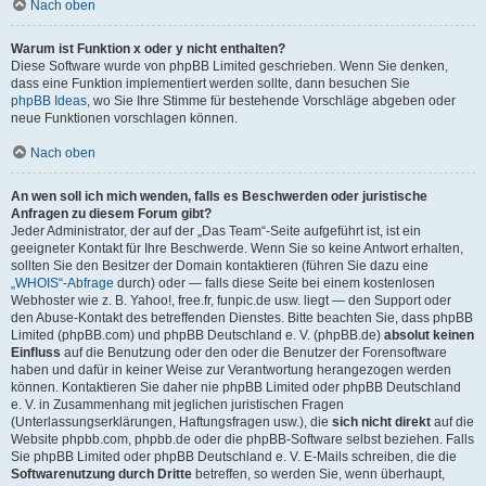
Nach oben
Warum ist Funktion x oder y nicht enthalten?
Diese Software wurde von phpBB Limited geschrieben. Wenn Sie denken,
dass eine Funktion implementiert werden sollte, dann besuchen Sie
phpBB Ideas
, wo Sie Ihre Stimme für bestehende Vorschläge abgeben oder
neue Funktionen vorschlagen können.
Nach oben
An wen soll ich mich wenden, falls es Beschwerden oder juristische
Anfragen zu diesem Forum gibt?
Jeder Administrator, der auf der „Das Team“-Seite aufgeführt ist, ist ein
geeigneter Kontakt für Ihre Beschwerde. Wenn Sie so keine Antwort erhalten,
sollten Sie den Besitzer der Domain kontaktieren (führen Sie dazu eine
„WHOIS“-Abfrage
durch) oder — falls diese Seite bei einem kostenlosen
Webhoster wie z. B. Yahoo!, free.fr, funpic.de usw. liegt — den Support oder
den Abuse-Kontakt des betreffenden Dienstes. Bitte beachten Sie, dass phpBB
Limited (phpBB.com) und phpBB Deutschland e. V. (phpBB.de)
absolut keinen
Einfluss
auf die Benutzung oder den oder die Benutzer der Forensoftware
haben und dafür in keiner Weise zur Verantwortung herangezogen werden
können. Kontaktieren Sie daher nie phpBB Limited oder phpBB Deutschland
e. V. in Zusammenhang mit jeglichen juristischen Fragen
(Unterlassungserklärungen, Haftungsfragen usw.), die
sich nicht direkt
auf die
Website phpbb.com, phpbb.de oder die phpBB-Software selbst beziehen. Falls
Sie phpBB Limited oder phpBB Deutschland e. V. E-Mails schreiben, die die
Softwarenutzung durch Dritte
betreffen, so werden Sie, wenn überhaupt,