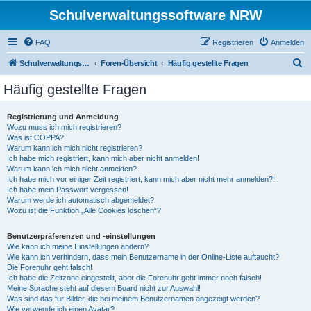
Schulverwaltungssoftware NRW
FAQ
Registrieren
Anmelden
S
Schulverwaltungssoftware NRW
Foren-Übersicht
Häufig gestellte Fragen
u
Häufig gestellte Fragen
c
h
Registrierung und Anmeldung
Wozu muss ich mich registrieren?
e
Was ist COPPA?
Warum kann ich mich nicht registrieren?
Ich habe mich registriert, kann mich aber nicht anmelden!
Warum kann ich mich nicht anmelden?
Ich habe mich vor einiger Zeit registriert, kann mich aber nicht mehr anmelden?!
Ich habe mein Passwort vergessen!
Warum werde ich automatisch abgemeldet?
Wozu ist die Funktion „Alle Cookies löschen“?
Benutzerpräferenzen und -einstellungen
Wie kann ich meine Einstellungen ändern?
Wie kann ich verhindern, dass mein Benutzername in der Online-Liste auftaucht?
Die Forenuhr geht falsch!
Ich habe die Zeitzone eingestellt, aber die Forenuhr geht immer noch falsch!
Meine Sprache steht auf diesem Board nicht zur Auswahl!
Was sind das für Bilder, die bei meinem Benutzernamen angezeigt werden?
Wie verwende ich einen Avatar?