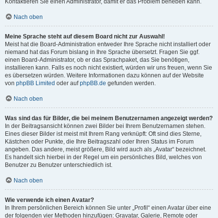
Kontaktieren Sie einen Administrator, damit er das Problem beheben kann.
Nach oben
Meine Sprache steht auf diesem Board nicht zur Auswahl!
Meist hat die Board-Administration entweder Ihre Sprache nicht installiert oder
niemand hat das Forum bislang in Ihre Sprache übersetzt. Fragen Sie ggf.
einen Board-Administrator, ob er das Sprachpaket, das Sie benötigen,
installieren kann. Falls es noch nicht existiert, würden wir uns freuen, wenn Sie
es übersetzen würden. Weitere Informationen dazu können auf der Website
von
phpBB Limited
oder auf
phpBB.de
gefunden werden.
Nach oben
Was sind das für Bilder, die bei meinem Benutzernamen angezeigt werden?
In der Beitragsansicht können zwei Bilder bei Ihrem Benutzernamen stehen.
Eines dieser Bilder ist meist mit Ihrem Rang verknüpft: Oft sind dies Sterne,
Kästchen oder Punkte, die Ihre Beitragszahl oder Ihren Status im Forum
angeben. Das andere, meist größere, Bild wird auch als „Avatar“ bezeichnet.
Es handelt sich hierbei in der Regel um ein persönliches Bild, welches von
Benutzer zu Benutzer unterschiedlich ist.
Nach oben
Wie verwende ich einen Avatar?
In Ihrem persönlichen Bereich können Sie unter „Profil“ einen Avatar über eine
der folgenden vier Methoden hinzufügen: Gravatar, Galerie, Remote oder