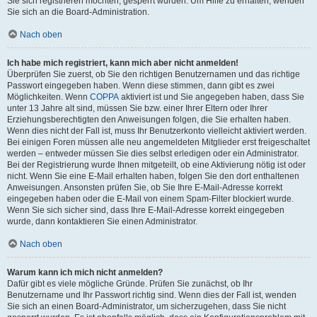
Sie sich registrieren möchten, gesperrt wurden. Um Hilfe zu erhalten, wenden
Sie sich an die Board-Administration.
Nach oben
Ich habe mich registriert, kann mich aber nicht anmelden!
Überprüfen Sie zuerst, ob Sie den richtigen Benutzernamen und das richtige
Passwort eingegeben haben. Wenn diese stimmen, dann gibt es zwei
Möglichkeiten. Wenn
COPPA
aktiviert ist und Sie angegeben haben, dass Sie
unter 13 Jahre alt sind, müssen Sie bzw. einer Ihrer Eltern oder Ihrer
Erziehungsberechtigten den Anweisungen folgen, die Sie erhalten haben.
Wenn dies nicht der Fall ist, muss Ihr Benutzerkonto vielleicht aktiviert werden.
Bei einigen Foren müssen alle neu angemeldeten Mitglieder erst freigeschaltet
werden – entweder müssen Sie dies selbst erledigen oder ein Administrator.
Bei der Registrierung wurde Ihnen mitgeteilt, ob eine Aktivierung nötig ist oder
nicht. Wenn Sie eine E-Mail erhalten haben, folgen Sie den dort enthaltenen
Anweisungen. Ansonsten prüfen Sie, ob Sie Ihre E-Mail-Adresse korrekt
eingegeben haben oder die E-Mail von einem Spam-Filter blockiert wurde.
Wenn Sie sich sicher sind, dass Ihre E-Mail-Adresse korrekt eingegeben
wurde, dann kontaktieren Sie einen Administrator.
Nach oben
Warum kann ich mich nicht anmelden?
Dafür gibt es viele mögliche Gründe. Prüfen Sie zunächst, ob Ihr
Benutzername und Ihr Passwort richtig sind. Wenn dies der Fall ist, wenden
Sie sich an einen Board-Administrator, um sicherzugehen, dass Sie nicht