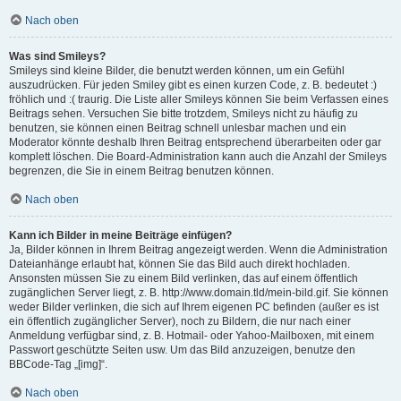
Nach oben
Was sind Smileys?
Smileys sind kleine Bilder, die benutzt werden können, um ein Gefühl
auszudrücken. Für jeden Smiley gibt es einen kurzen Code, z. B. bedeutet :)
fröhlich und :( traurig. Die Liste aller Smileys können Sie beim Verfassen eines
Beitrags sehen. Versuchen Sie bitte trotzdem, Smileys nicht zu häufig zu
benutzen, sie können einen Beitrag schnell unlesbar machen und ein
Moderator könnte deshalb Ihren Beitrag entsprechend überarbeiten oder gar
komplett löschen. Die Board-Administration kann auch die Anzahl der Smileys
begrenzen, die Sie in einem Beitrag benutzen können.
Nach oben
Kann ich Bilder in meine Beiträge einfügen?
Ja, Bilder können in Ihrem Beitrag angezeigt werden. Wenn die Administration
Dateianhänge erlaubt hat, können Sie das Bild auch direkt hochladen.
Ansonsten müssen Sie zu einem Bild verlinken, das auf einem öffentlich
zugänglichen Server liegt, z. B. http://www.domain.tld/mein-bild.gif. Sie können
weder Bilder verlinken, die sich auf Ihrem eigenen PC befinden (außer es ist
ein öffentlich zugänglicher Server), noch zu Bildern, die nur nach einer
Anmeldung verfügbar sind, z. B. Hotmail- oder Yahoo-Mailboxen, mit einem
Passwort geschützte Seiten usw. Um das Bild anzuzeigen, benutze den
BBCode-Tag „[img]“.
Nach oben