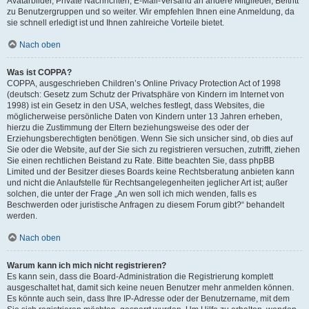
Avatarbilder, Private Nachrichten, E-Mail-Versand an andere Mitglieder, Beitritt
zu Benutzergruppen und so weiter. Wir empfehlen Ihnen eine Anmeldung, da
sie schnell erledigt ist und Ihnen zahlreiche Vorteile bietet.
Nach oben
Was ist COPPA?
COPPA, ausgeschrieben Children’s Online Privacy Protection Act of 1998
(deutsch: Gesetz zum Schutz der Privatsphäre von Kindern im Internet von
1998) ist ein Gesetz in den USA, welches festlegt, dass Websites, die
möglicherweise persönliche Daten von Kindern unter 13 Jahren erheben,
hierzu die Zustimmung der Eltern beziehungsweise des oder der
Erziehungsberechtigten benötigen. Wenn Sie sich unsicher sind, ob dies auf
Sie oder die Website, auf der Sie sich zu registrieren versuchen, zutrifft, ziehen
Sie einen rechtlichen Beistand zu Rate. Bitte beachten Sie, dass phpBB
Limited und der Besitzer dieses Boards keine Rechtsberatung anbieten kann
und nicht die Anlaufstelle für Rechtsangelegenheiten jeglicher Art ist; außer
solchen, die unter der Frage „An wen soll ich mich wenden, falls es
Beschwerden oder juristische Anfragen zu diesem Forum gibt?“ behandelt
werden.
Nach oben
Warum kann ich mich nicht registrieren?
Es kann sein, dass die Board-Administration die Registrierung komplett
ausgeschaltet hat, damit sich keine neuen Benutzer mehr anmelden können.
Es könnte auch sein, dass Ihre IP-Adresse oder der Benutzername, mit dem